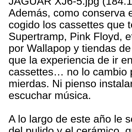
JAGUAR XJ6-5.jpg (184.1
Además, como conserva el 
cogido los cassettes que t
Supertramp, Pink Floyd, 
por Wallapop y tiendas d
que la experiencia de ir e
cassettes… no lo cambio p
mierdas. Ni pienso instala
escuchar música.
A lo largo de este año le 
del pulido y el cerámico,