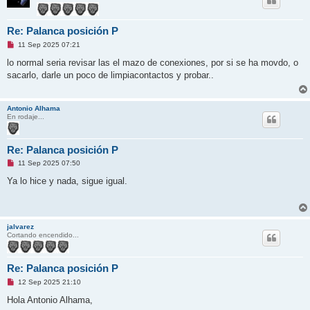
Re: Palanca posición P
M
11 Sep 2025 07:21
e
n
lo normal seria revisar las el mazo de conexiones, por si se ha movdo, o
s
sacarlo, darle un poco de limpiacontactos y probar..
a
j
e
s
Antonio Alhama
i
En rodaje...
n
l
e
e
Re: Palanca posición P
r
M
11 Sep 2025 07:50
e
n
Ya lo hice y nada, sigue igual.
s
a
j
e
s
jalvarez
i
Cortando encendido...
n
l
e
e
Re: Palanca posición P
r
M
12 Sep 2025 21:10
e
n
Hola Antonio Alhama,
s