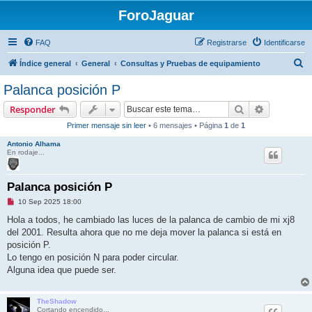
ForoJaguar
FAQ
Registrarse
Identificarse
B
Índice general
General
Consultas y Pruebas de equipamiento
u
Palanca posición P
s
Buscar
Búsqueda 
Responder
c
Primer mensaje sin leer
• 6 mensajes • Página
1
de
1
a
Antonio Alhama
r
En rodaje...
Palanca posición P
M
10 Sep 2025 18:00
e
n
Hola a todos, he cambiado las luces de la palanca de cambio de mi xj8
s
del 2001. Resulta ahora que no me deja mover la palanca si está en
a
j
posición P.
e
Lo tengo en posición N para poder circular.
s
i
Alguna idea que puede ser.
n
l
e
e
TheShadow
r
Cortando encendido...