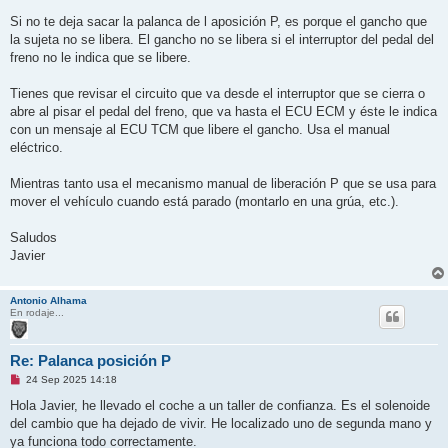
a
j
Si no te deja sacar la palanca de l aposición P, es porque el gancho que
e
la sujeta no se libera. El gancho no se libera si el interruptor del pedal del
s
i
freno no le indica que se libere.
n
l
e
Tienes que revisar el circuito que va desde el interruptor que se cierra o
e
abre al pisar el pedal del freno, que va hasta el ECU ECM y éste le indica
r
con un mensaje al ECU TCM que libere el gancho. Usa el manual
eléctrico.
Mientras tanto usa el mecanismo manual de liberación P que se usa para
mover el vehículo cuando está parado (montarlo en una grúa, etc.).
Saludos
Javier
Antonio Alhama
En rodaje...
Re: Palanca posición P
M
24 Sep 2025 14:18
e
n
Hola Javier, he llevado el coche a un taller de confianza. Es el solenoide
s
del cambio que ha dejado de vivir. He localizado uno de segunda mano y
a
j
ya funciona todo correctamente.