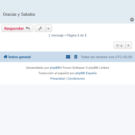
Gracias y Saludos
Responder
1 mensaje • Página
1
de
1
Ir a
Índice general
Todos los horarios son
UTC+01:00
Desarrollado por
phpBB
® Forum Software © phpBB Limited
Traducción al español por
phpBB España
Privacidad
|
Condiciones