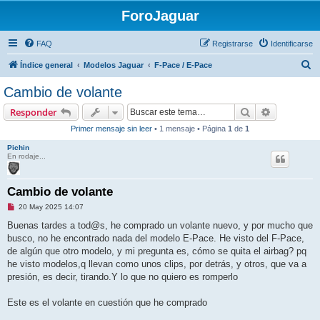
ForoJaguar
FAQ
Registrarse
Identificarse
B
Índice general
Modelos Jaguar
F-Pace / E-Pace
u
Cambio de volante
s
Buscar
Búsqueda 
Responder
c
Primer mensaje sin leer
• 1 mensaje • Página
1
de
1
a
Pichin
r
En rodaje...
Cambio de volante
M
20 May 2025 14:07
e
n
Buenas tardes a tod@s, he comprado un volante nuevo, y por mucho que
s
busco, no he encontrado nada del modelo E-Pace. He visto del F-Pace,
a
j
de algún que otro modelo, y mi pregunta es, cómo se quita el airbag? pq
e
he visto modelos,q llevan como unos clips, por detrás, y otros, que va a
s
i
presión, es decir, tirando.Y lo que no quiero es romperlo
n
l
e
Este es el volante en cuestión que he comprado
e
r