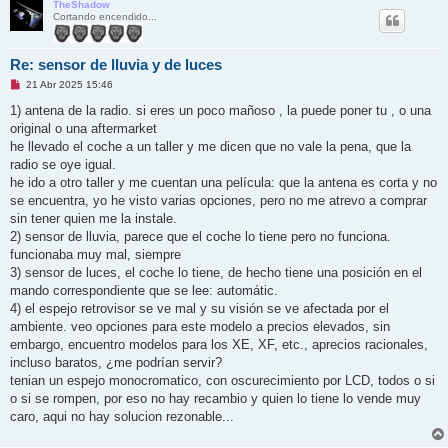
TheShadow
Cortando encendido...
Re: sensor de lluvia y de luces
M
21 Abr 2025 15:46
e
n
1) antena de la radio. si eres un poco mañoso , la puede poner tu , o una
s
original o una aftermarket
a
j
he llevado el coche a un taller y me dicen que no vale la pena, que la
e
radio se oye igual.
s
i
he ido a otro taller y me cuentan una película: que la antena es corta y no
n
se encuentra, yo he visto varias opciones, pero no me atrevo a comprar
l
e
sin tener quien me la instale.
e
2) sensor de lluvia, parece que el coche lo tiene pero no funciona.
r
funcionaba muy mal, siempre
3) sensor de luces, el coche lo tiene, de hecho tiene una posición en el
mando correspondiente que se lee: automátic.
4) el espejo retrovisor se ve mal y su visión se ve afectada por el
ambiente. veo opciones para este modelo a precios elevados, sin
embargo, encuentro modelos para los XE, XF, etc., aprecios racionales,
incluso baratos, ¿me podrían servir?
tenian un espejo monocromatico, con oscurecimiento por LCD, todos o si
o si se rompen, por eso no hay recambio y quien lo tiene lo vende muy
caro, aqui no hay solucion rezonable...