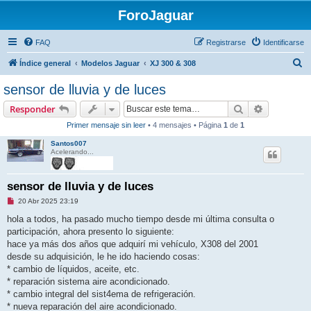
ForoJaguar
FAQ
Registrarse
Identificarse
B
Índice general
Modelos Jaguar
XJ 300 & 308
u
sensor de lluvia y de luces
s
Buscar
Búsqueda 
Responder
c
Primer mensaje sin leer
• 4 mensajes • Página
1
de
1
a
Santos007
r
Acelerando...
sensor de lluvia y de luces
M
20 Abr 2025 23:19
e
n
hola a todos, ha pasado mucho tiempo desde mi última consulta o
s
participación, ahora presento lo siguiente:
a
j
hace ya más dos años que adquirí mi vehículo, X308 del 2001
e
desde su adquisición, le he ido haciendo cosas:
s
i
* cambio de líquidos, aceite, etc.
n
* reparación sistema aire acondicionado.
l
e
* cambio integral del sist4ema de refrigeración.
e
* nueva reparación del aire acondicionado.
r