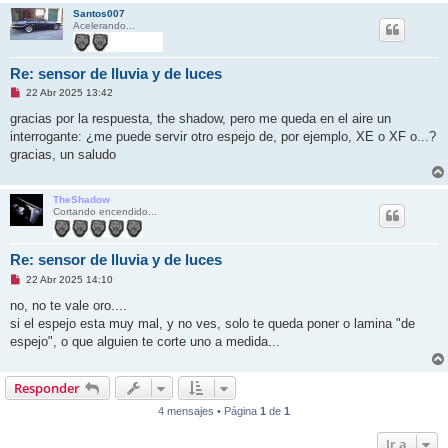
Santos007
Acelerando...
Re: sensor de lluvia y de luces
M
22 Abr 2025 13:42
e
n
gracias por la respuesta, the shadow, pero me queda en el aire un
s
interrogante: ¿me puede servir otro espejo de, por ejemplo, XE o XF o...?
a
j
gracias, un saludo
e
s
i
n
TheShadow
l
Cortando encendido...
e
e
r
Re: sensor de lluvia y de luces
M
22 Abr 2025 14:10
e
n
no, no te vale oro....
s
si el espejo esta muy mal, y no ves, solo te queda poner o lamina "de
a
j
espejo", o que alguien te corte uno a medida...
e
s
i
Responder
n
l
e
4 mensajes • Página
1
de
1
e
r
Ir a