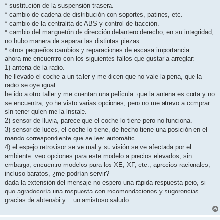
* sustitución de la suspensión trasera.
* cambio de cadena de distribución con soportes, patines, etc.
* cambio de la centralita de ABS y control de tracción.
* cambio del manguetón de dirección delantero derecho, en su integridad,
no hubo manera de separar las distintas piezas.
* otros pequeños cambios y reparaciones de escasa importancia.
ahora me encuentro con los siguientes fallos que gustaría arreglar:
1) antena de la radio.
he llevado el coche a un taller y me dicen que no vale la pena, que la
radio se oye igual.
he ido a otro taller y me cuentan una película: que la antena es corta y no
se encuentra, yo he visto varias opciones, pero no me atrevo a comprar
sin tener quien me la instale.
2) sensor de lluvia, parece que el coche lo tiene pero no funciona.
3) sensor de luces, el coche lo tiene, de hecho tiene una posición en el
mando correspondiente que se lee: automátic.
4) el espejo retrovisor se ve mal y su visión se ve afectada por el
ambiente. veo opciones para este modelo a precios elevados, sin
embargo, encuentro modelos para los XE, XF, etc., aprecios racionales,
incluso baratos, ¿me podrían servir?
dada la extensión del mensaje no espero una rápida respuesta pero, si
que agradecería una respuesta con recomendaciones y sugerencias.
gracias de abtenabi y... un amistoso saludo