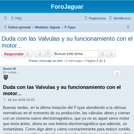
ForoJaguar
FAQ
Registrarse
Identificarse
B
Índice general
Modelos Jaguar
F-Type
u
Duda con las Valvulas y su funcionamiento con el
s
motor...
c
Buscar
Búsqueda 
Responder
a
Primer mensaje sin leer
• 2 mensajes • Página
1
de
1
r
Daniel M.
En rodaje...
Duda con las Valvulas y su funcionamiento con el
motor...
M
18 Jun 2026 19:25
e
n
Buenas tardes, en la última iteración del F-type atendiendo a la ultimas
s
normativas en el momento de su producción, las válvulas abren y cierran
a
j
con un sistema nuevo electromagnético, que ya no es aquel servo motor
e
que tenía ántes, ahora es una bobina electromagnética que además, es
s
i
instantánea. Como digo abre y cierra constantemente para reducir sonido,
n