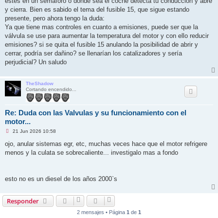
estés en un semáforo o donde sea el coche detecta tu conducción y abre
l
e
y cierra. Bien es sabido el tema del fusible 15, que sigue estando
e
presente, pero ahora tengo la duda:
r
Ya que tiene mas controles en cuanto a emisiones, puede ser que la
válvula se use para aumentar la temperatura del motor y con ello reducir
emisiones? si se quita el fusible 15 anulando la posibilidad de abrir y
cerrar, podría ser dañino? se llenarían los catalizadores y sería
perjudicial? Un saludo
TheShadow
Cortando encendido...
Re: Duda con las Valvulas y su funcionamiento con el
motor...
M
21 Jun 2026 10:58
e
n
ojo, anular sistemas egr, etc, muchas veces hace que el motor refrigere
s
menos y la culata se sobrecaliente... investigalo mas a fondo
a
j
e
s
i
esto no es un diesel de los años 2000`s
n
l
e
Responder
e
r
2 mensajes • Página
1
de
1