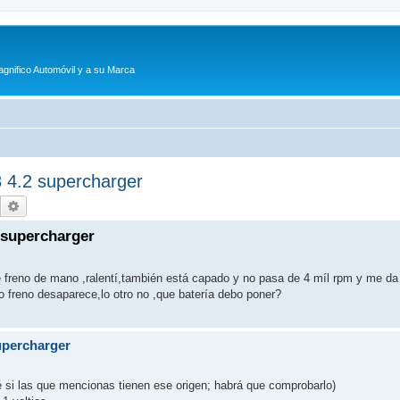
agnifico Automóvil y a su Marca
8 4.2 supercharger
Buscar
Búsqueda avanzada
2 supercharger
 freno de mano ,ralentí,también está capado y no pasa de 4 míl rpm y me da
lo freno desaparece,lo otro no ,que batería debo poner?
supercharger
é si las que mencionas tienen ese origen; habrá que comprobarlo)