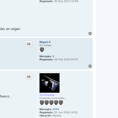
Registrado:
30 Sep 2013 16:58
das en origen.
A
r
r
Miguel.S
i
En rodaje...
b
a
Mensajes:
6
Registrado:
08 Feb 2026 09:55
A
r
r
i
b
a
TheShadow
hueco...
Cortando encendido...
Mensajes:
9209
Registrado:
02 Jun 2006 18:52
Ubicación:
Madrid