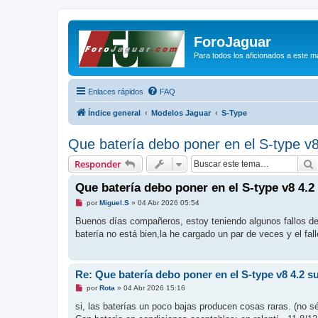
ForoJaguar
Para todos los aficionados a este m
Enlaces rápidos
FAQ
Índice general
Modelos Jaguar
S-Type
Que batería debo poner en el S-type v
Responder
Que batería debo poner en el S-type v8 4.
M
por
Miguel.S
»
04 Abr 2026 05:54
e
n
Buenos días compañeros, estoy teniendo algunos fallos de
s
batería no está bien,la he cargado un par de veces y el fal
a
j
e
s
i
Re: Que batería debo poner en el S-type v8 4.2 
n
l
M
por
Rota
»
04 Abr 2026 15:16
e
e
e
n
si, las baterías un poco bajas producen cosas raras. (no s
r
s