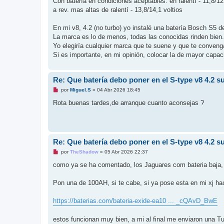
Con batería en condiciones aceptables: en ralentí - 11,8/12
a
j
a rev. mas altas de ralentí - 13,8/14,1 voltios
e
s
i
En mi v8, 4.2 (no turbo) yo instalé una batería Bosch S5 
n
La marca es lo de menos, todas las conocidas rinden bien.
l
e
Yo elegiría cualquier marca que te suene y que te convenga
e
Si es importante, en mi opinión, colocar la de mayor capac
r
Re: Que batería debo poner en el S-type v8 4.2 
M
por
Miguel.S
»
04 Abr 2026 18:45
e
n
Rota buenas tardes,de arranque cuanto aconsejas ?
s
a
j
e
s
i
Re: Que batería debo poner en el S-type v8 4.2 
n
l
M
por
TheShadow
»
05 Abr 2026 22:37
e
e
e
n
como ya se ha comentado, los Jaguares com bateria baja, 
r
s
a
j
Pon una de 100AH, si te cabe, si ya pose esta en mi xj ha
e
s
i
https://baterias.com/bateria-exide-ea10 ... _cQAvD_BwE
n
l
e
estos funcionan muy bien, a mi al final me enviaron una Tu
e