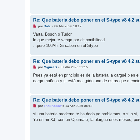
r
Re: Que batería debo poner en el S-type v8 4.2 
M
por
Rota
»
06 Abr 2026 19:12
e
n
Varta, Bosch o Tudor
s
la que mejor te venga por disponibilidad
a
j
...pero 100Ah. Si caben en el Stype
e
s
i
n
Re: Que batería debo poner en el S-type v8 4.2 
l
M
e
por
Miguel.S
»
07 Abr 2026 21:15
e
e
n
r
Pues ya está en principio es de la batería la cargué bien e
s
carga mañana y si está mal ,pido una de estas que mencion
a
j
e
s
i
Re: Que batería debo poner en el S-type v8 4.2 
n
l
M
por
TheShadow
»
14 Abr 2026 06:48
e
e
e
n
si una bateria moderna te ha dado ya problemas, o si o si,
r
s
Yo en mi XJ, con un Optimate, la alargue unos meses, pero 
a
j
e
s
i
n