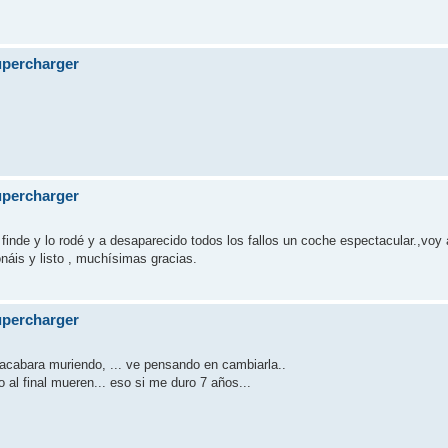
supercharger
supercharger
l finde y lo rodé y a desaparecido todos los fallos un coche espectacular.,voy 
áis y listo , muchísimas gracias.
supercharger
 acabara muriendo, ... ve pensando en cambiarla..
al final mueren... eso si me duro 7 años...