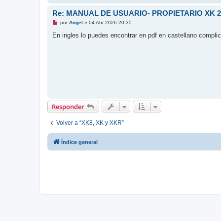
Re: MANUAL DE USUARIO- PROPIETARIO XK 2
M
por
Angel
»
04 Abr 2026 20:35
e
n
En ingles lo puedes encontrar en pdf en castellano complic
s
a
j
e
s
i
n
l
e
e
r
Responder
Volver a “XK8, XK y XKR”
Índice general