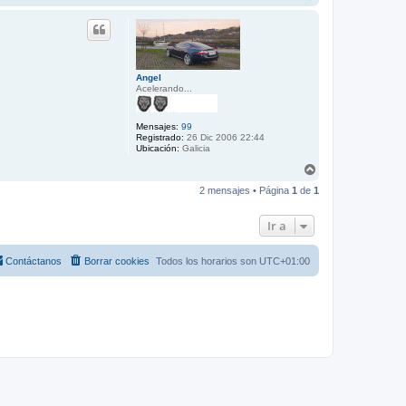
r
r
i
b
a
Angel
Acelerando...
Mensajes:
99
Registrado:
26 Dic 2006 22:44
Ubicación:
Galicia
A
r
2 mensajes • Página
1
de
1
r
i
b
Ir a
a
Contáctanos
Borrar cookies
Todos los horarios son
UTC+01:00