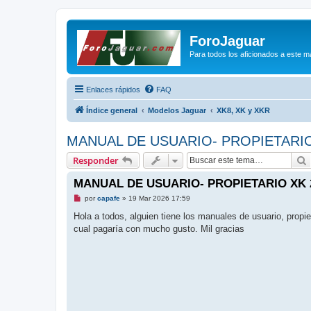
ForoJaguar
Para todos los aficionados a este m
Enlaces rápidos
FAQ
Índice general
Modelos Jaguar
XK8, XK y XKR
MANUAL DE USUARIO- PROPIETARIO
Responder
MANUAL DE USUARIO- PROPIETARIO XK 
M
por
capafe
»
19 Mar 2026 17:59
e
n
Hola a todos, alguien tiene los manuales de usuario, propi
s
cual pagaría con mucho gusto. Mil gracias
a
j
e
s
i
n
l
e
e
r