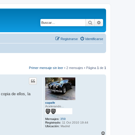
Buscar
Búsqueda avanza
Registrarse
Identificarse
Primer mensaje sin leer
• 2 mensajes • Página
1
de
1
copia de ellos, la
capafe
Acelerando...
Mensajes:
359
Registrado:
11 Oct 2010 19:44
Ubicación:
Madrid
A