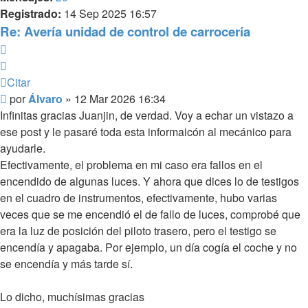
Registrado:
14 Sep 2025 16:57
Re: Avería unidad de control de carrocería
Citar
Citar
Mensaje
por
Álvaro
»
12 Mar 2026 16:34
sin
Infinitas gracias Juanjin, de verdad. Voy a echar un vistazo a
leer
ese post y le pasaré toda esta informaicón al mecánico para
ayudarle.
Efectivamente, el problema en mi caso era fallos en el
encendido de algunas luces. Y ahora que dices lo de testigos
en el cuadro de instrumentos, efectivamente, hubo varias
veces que se me encendió el de fallo de luces, comprobé que
era la luz de posición del piloto trasero, pero el testigo se
encendía y apagaba. Por ejemplo, un día cogía el coche y no
se encendía y más tarde sí.
Lo dicho, muchísimas gracias