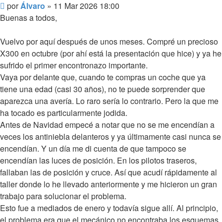
Mensaje
por
Álvaro
»
11 Mar 2026 18:00
sin
Buenas a todos,
leer
Vuelvo por aquí después de unos meses. Compré un precioso
X300 en octubre (por ahí está la presentación que hice) y ya he
sufrido el primer encontronazo importante.
Vaya por delante que, cuando te compras un coche que ya
tiene una edad (casi 30 años), no te puede sorprender que
aparezca una avería. Lo raro sería lo contrario. Pero la que me
ha tocado es particularmente jodida.
Antes de Navidad empecé a notar que no se me encendían a
veces los antiniebla delanteros y ya últimamente casi nunca se
encendían. Y un día me di cuenta de que tampoco se
encendían las luces de posición. En los pilotos traseros,
fallaban las de posición y cruce. Así que acudí rápidamente al
taller donde lo he llevado anteriormente y me hicieron un gran
trabajo para solucionar el problema.
Esto fue a mediados de enero y todavía sigue allí. Al principio,
el problema era que el mecánico no encontraba los esquemas