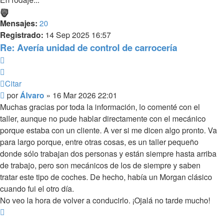
Mensajes:
20
Registrado:
14 Sep 2025 16:57
Re: Avería unidad de control de carrocería
Citar
Citar
Mensaje
por
Álvaro
»
16 Mar 2026 22:01
sin
Muchas gracias por toda la información, lo comenté con el
leer
taller, aunque no pude hablar directamente con el mecánico
porque estaba con un cliente. A ver si me dicen algo pronto. Va
para largo porque, entre otras cosas, es un taller pequeño
donde sólo trabajan dos personas y están siempre hasta arriba
de trabajo, pero son mecánicos de los de siempre y saben
tratar este tipo de coches. De hecho, había un Morgan clásico
cuando fui el otro día.
No veo la hora de volver a conducirlo. ¡Ojalá no tarde mucho!
Arriba