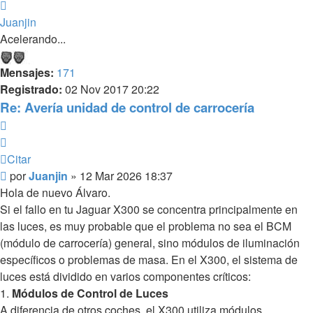
Arriba
Juanjin
Acelerando...
Mensajes:
171
Registrado:
02 Nov 2017 20:22
Re: Avería unidad de control de carrocería
Citar
Citar
Mensaje
por
Juanjin
»
12 Mar 2026 18:37
sin
Hola de nuevo Álvaro.
leer
Si el fallo en tu Jaguar X300 se concentra principalmente en
las luces, es muy probable que el problema no sea el BCM
(módulo de carrocería) general, sino módulos de iluminación
específicos o problemas de masa. En el X300, el sistema de
luces está dividido en varios componentes críticos:
1.
Módulos de Control de Luces
A diferencia de otros coches, el X300 utiliza módulos