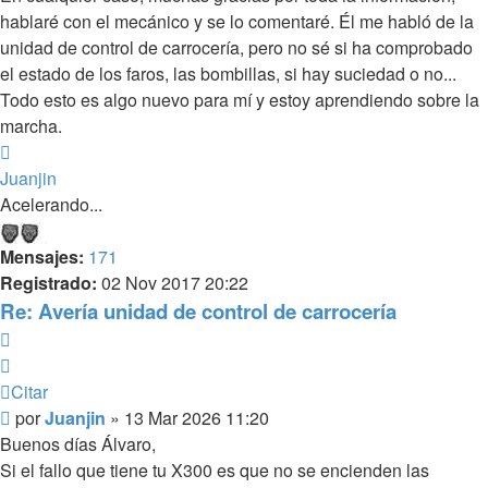
hablaré con el mecánico y se lo comentaré. Él me habló de la
unidad de control de carrocería, pero no sé si ha comprobado
el estado de los faros, las bombillas, si hay suciedad o no...
Todo esto es algo nuevo para mí y estoy aprendiendo sobre la
marcha.
Arriba
Juanjin
Acelerando...
Mensajes:
171
Registrado:
02 Nov 2017 20:22
Re: Avería unidad de control de carrocería
Citar
Citar
Mensaje
por
Juanjin
»
13 Mar 2026 11:20
sin
Buenos días Álvaro,
leer
Si el fallo que tiene tu X300 es que no se encienden las