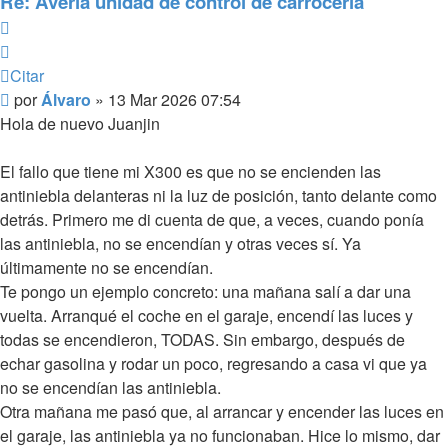
Re: Avería unidad de control de carrocería
Citar
Citar
Mensaje
por
Álvaro
»
13 Mar 2026 07:54
sin
Hola de nuevo Juanjin
leer
El fallo que tiene mi X300 es que no se encienden las
antiniebla delanteras ni la luz de posición, tanto delante como
detrás. Primero me di cuenta de que, a veces, cuando ponía
las antiniebla, no se encendían y otras veces sí. Ya
últimamente no se encendían.
Te pongo un ejemplo concreto: una mañana salí a dar una
vuelta. Arranqué el coche en el garaje, encendí las luces y
todas se encendieron, TODAS. Sin embargo, después de
echar gasolina y rodar un poco, regresando a casa vi que ya
no se encendían las antiniebla.
Otra mañana me pasó que, al arrancar y encender las luces en
el garaje, las antiniebla ya no funcionaban. Hice lo mismo, dar