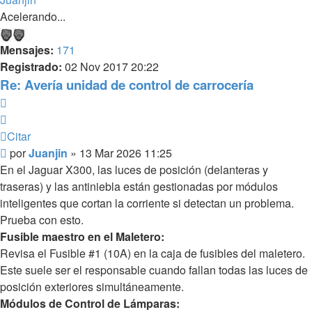
Acelerando...
Mensajes:
171
Registrado:
02 Nov 2017 20:22
Re: Avería unidad de control de carrocería
Citar
Citar
Mensaje
por
Juanjin
»
13 Mar 2026 11:25
sin
En el Jaguar X300, las luces de posición (delanteras y
leer
traseras) y las antiniebla están gestionadas por módulos
inteligentes que cortan la corriente si detectan un problema.
Prueba con esto.
Fusible maestro en el Maletero:
Revisa el Fusible #1 (10A) en la caja de fusibles del maletero.
Este suele ser el responsable cuando fallan todas las luces de
posición exteriores simultáneamente.
Módulos de Control de Lámparas: