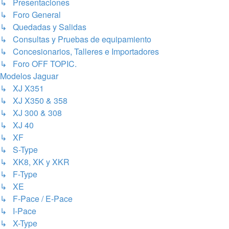
↳ Presentaciones
↳ Foro General
↳ Quedadas y Salidas
↳ Consultas y Pruebas de equipamiento
↳ Concesionarios, Talleres e Importadores
↳ Foro OFF TOPIC.
Modelos Jaguar
↳ XJ X351
↳ XJ X350 & 358
↳ XJ 300 & 308
↳ XJ 40
↳ XF
↳ S-Type
↳ XK8, XK y XKR
↳ F-Type
↳ XE
↳ F-Pace / E-Pace
↳ I-Pace
↳ X-Type