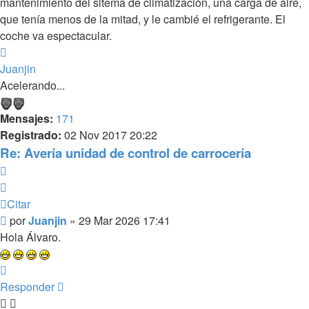
mantenimiento del sitema de climatización, una carga de aire,
que tenía menos de la mitad, y le cambié el refrigerante. El
coche va espectacular.
Arriba
Juanjin
Acelerando...
Mensajes:
171
Registrado:
02 Nov 2017 20:22
Re: Avería unidad de control de carrocería
Citar
Citar
Mensaje
por
Juanjin
»
29 Mar 2026 17:41
sin
Hola Álvaro.
leer
Arriba
Responder