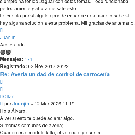
siempre ha tenido Jaguar con estos temas. Todo funcionaba
perfectamente y ahora me sale esto.
Lo cuento por si alguien puede echarme una mano o sabe si
hay alguna solución a este problema. Mil gracias de antemano.
Arriba
Juanjin
Acelerando...
Mensajes:
171
Registrado:
02 Nov 2017 20:22
Re: Avería unidad de control de carrocería
Citar
Citar
Mensaje
por
Juanjin
»
12 Mar 2026 11:19
sin
Hola Álvaro.
leer
A ver si esto te puede aclarar algo.
Síntomas comunes de avería;
Cuando este módulo falla, el vehículo presenta