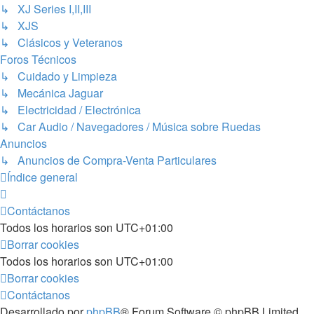
↳ XJ Series I,II,III
↳ XJS
↳ Clásicos y Veteranos
Foros Técnicos
↳ Cuidado y Limpieza
↳ Mecánica Jaguar
↳ Electricidad / Electrónica
↳ Car Audio / Navegadores / Música sobre Ruedas
Anuncios
↳ Anuncios de Compra-Venta Particulares
Índice general
Contáctanos
Todos los horarios son
UTC+01:00
Borrar cookies
Todos los horarios son
UTC+01:00
Borrar cookies
Contáctanos
Desarrollado por
phpBB
® Forum Software © phpBB Limited