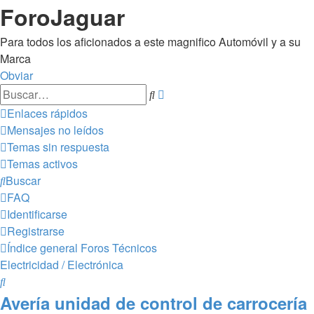
ForoJaguar
Para todos los aficionados a este magnifico Automóvil y a su
Marca
Obviar
Búsqueda
Buscar
avanzada
Enlaces rápidos
Mensajes no leídos
Temas sin respuesta
Temas activos
Buscar
FAQ
Identificarse
Registrarse
Índice general
Foros Técnicos
Electricidad / Electrónica
Buscar
Avería unidad de control de carrocería