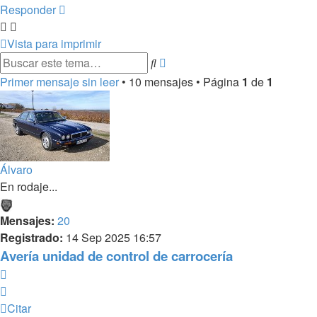
Responder
Vista para imprimir
Búsqueda
Buscar
avanzada
Primer mensaje sin leer
• 10 mensajes • Página
1
de
1
Álvaro
En rodaje...
Mensajes:
20
Registrado:
14 Sep 2025 16:57
Avería unidad de control de carrocería
Citar
Citar