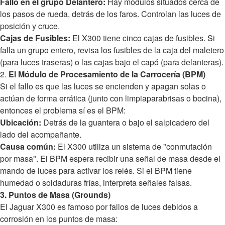
Fallo en el grupo Delantero:
Hay módulos situados cerca de
los pasos de rueda, detrás de los faros. Controlan las luces de
posición y cruce.
Cajas de Fusibles:
El X300 tiene cinco cajas de fusibles. Si
falla un grupo entero, revisa los fusibles de la caja del maletero
(para luces traseras) o las cajas bajo el capó (para delanteras).
2.
El Módulo de Procesamiento de la Carrocería (BPM)
Si el fallo es que las luces se encienden y apagan solas o
actúan de forma errática (junto con limpiaparabrisas o bocina),
entonces el problema sí es el BPM:
Ubicación:
Detrás de la guantera o bajo el salpicadero del
lado del acompañante.
Causa común:
El X300 utiliza un sistema de "conmutación
por masa". El BPM espera recibir una señal de masa desde el
mando de luces para activar los relés. Si el BPM tiene
humedad o soldaduras frías, interpreta señales falsas.
3. Puntos de Masa (Grounds)
El Jaguar X300 es famoso por fallos de luces debidos a
corrosión en los puntos de masa: