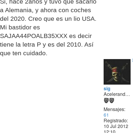
Si, hace 2años y tuvo que sacarlo
leer
a Alemania, y ahora con coches
del 2020. Creo que es un lio USA.
Mi bastidor es
SAJAA44POALB35XXX es decir
tiene la letra P y es del 2010. Así
que ten cuidado.
sig
Acelerando...
Mensajes:
61
Registrado:
10 Jul 2012
12:10