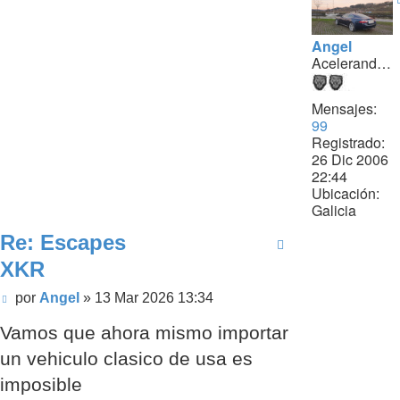
Angel
Acelerando...
Mensajes:
99
Registrado:
26 Dic 2006
22:44
Ubicación:
Galicia
Re: Escapes
XKR
Mensaje
por
Angel
»
13 Mar 2026 13:34
sin
Vamos que ahora mismo importar
leer
un vehiculo clasico de usa es
imposible