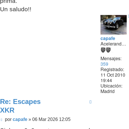
prima.
Un saludo!!
capafe
Acelerando...
Mensajes:
359
Registrado:
11 Oct 2010
19:44
Ubicación:
Madrid
Re: Escapes
XKR
Mensaje
por
capafe
»
06 Mar 2026 12:05
sin