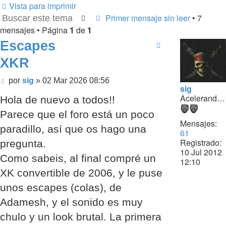
Vista para imprimir
Primer mensaje sin leer
• 7
Buscar
Búsqueda avanzada
mensajes • Página
1
de
1
Escapes
XKR
Mensaje
por
sig
»
02 Mar 2026 08:56
sig
sin
Acelerando...
Hola de nuevo a todos!!
leer
Parece que el foro está un poco
Mensajes:
paradillo, así que os hago una
61
Registrado:
pregunta.
10 Jul 2012
Como sabeis, al final compré un
12:10
XK convertible de 2006, y le puse
unos escapes (colas), de
Adamesh, y el sonido es muy
chulo y un look brutal. La primera