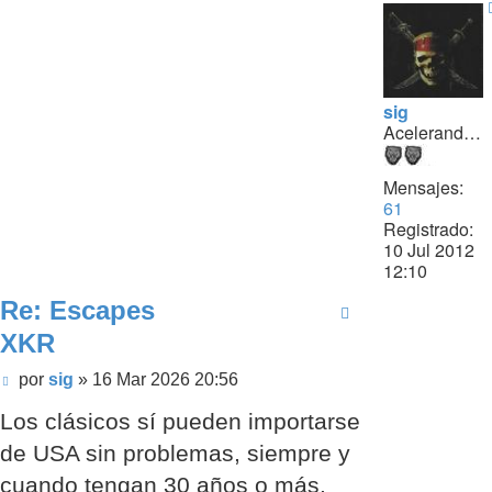
sig
Acelerando...
Mensajes:
61
Registrado:
10 Jul 2012
12:10
Re: Escapes
XKR
Mensaje
por
sig
»
16 Mar 2026 20:56
sin
Los clásicos sí pueden importarse
leer
de USA sin problemas, siempre y
cuando tengan 30 años o más.