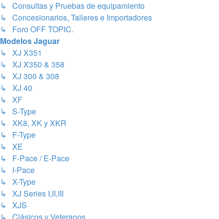
↳ Consultas y Pruebas de equipamiento
↳ Concesionarios, Talleres e Importadores
↳ Foro OFF TOPIC.
Modelos Jaguar
↳ XJ X351
↳ XJ X350 & 358
↳ XJ 300 & 308
↳ XJ 40
↳ XF
↳ S-Type
↳ XK8, XK y XKR
↳ F-Type
↳ XE
↳ F-Pace / E-Pace
↳ I-Pace
↳ X-Type
↳ XJ Series I,II,III
↳ XJS
↳ Clásicos y Veteranos