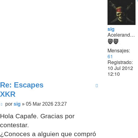
sig
Acelerando...
Mensajes:
61
Registrado:
10 Jul 2012
12:10
Re: Escapes
XKR
Mensaje
por
sig
»
05 Mar 2026 23:27
sin
Hola Capafe. Gracias por
leer
contestar.
¿Conoces a alguien que compró