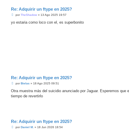
Re: Adquirir un ftype en 2025?
M
por
TheShadow
»
13 Ago 2025 19:57
e
n
yo estaria como loco con el, es superbonito
s
a
j
e
s
i
n
l
e
e
r
Re: Adquirir un ftype en 2025?
M
por
Bielas
»
18 Ago 2025 09:51
e
n
Otra muestra más del suicidio anunciado por Jaguar. Esperemos que 
s
tiempo de revertirlo
a
j
e
s
i
n
l
Re: Adquirir un ftype en 2025?
e
e
M
por
Daniel M.
»
18 Jun 2026 18:54
r