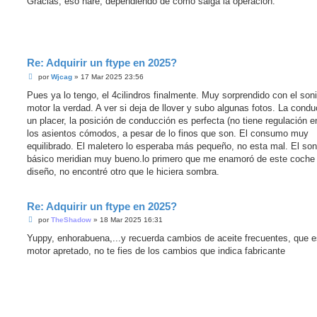
Gracias, eso haré, dependiendo de como salga la operación.
s
a
j
e
s
i
n
Re: Adquirir un ftype en 2025?
l
e
M
por
Wjcag
»
17 Mar 2025 23:56
e
e
r
n
Pues ya lo tengo, el 4cilindros finalmente. Muy sorprendido con el son
s
motor la verdad. A ver si deja de llover y subo algunas fotos. La cond
a
j
un placer, la posición de conducción es perfecta (no tiene regulación en
e
los asientos cómodos, a pesar de lo finos que son. El consumo muy
s
i
equilibrado. El maletero lo esperaba más pequeño, no esta mal. El son
n
básico meridian muy bueno.lo primero que me enamoró de este coche 
l
e
diseño, no encontré otro que le hiciera sombra.
e
r
Re: Adquirir un ftype en 2025?
M
por
TheShadow
»
18 Mar 2025 16:31
e
n
Yuppy, enhorabuena,...y recuerda cambios de aceite frecuentes, que e
s
motor apretado, no te fies de los cambios que indica fabricante
a
j
e
s
i
n
l
e