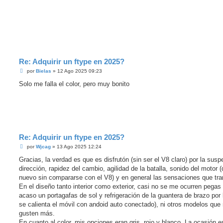
n
l
e
e
r
Re: Adquirir un ftype en 2025?
M
por
Bielas
»
12 Ago 2025 09:23
e
n
Solo me falla el color, pero muy bonito
s
a
j
e
s
i
n
l
Re: Adquirir un ftype en 2025?
e
e
M
por
Wjcag
»
13 Ago 2025 12:24
r
e
n
Gracias, la verdad es que es disfrutón (sin ser el V8 claro) por la susp
s
dirección, rapidez del cambio, agilidad de la batalla, sonido del motor (
a
j
nuevo sin compararse con el V8) y en general las sensaciones que tra
e
En el diseño tanto interior como exterior, casi no se me ocurren pegas 
s
i
acaso un portagafas de sol y refrigeración de la guantera de brazo por 
n
se calienta el móvil con andoid auto conectado), ni otros modelos que
l
e
gusten más.
e
En cuanto al color, mis opciones eran gris, rojo y blanco. La ocasión 