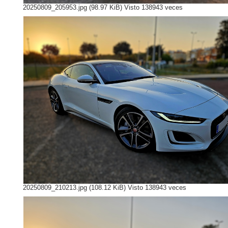
20250809_205953.jpg (98.97 KiB) Visto 138943 veces
20250809_210213.jpg (108.12 KiB) Visto 138943 veces