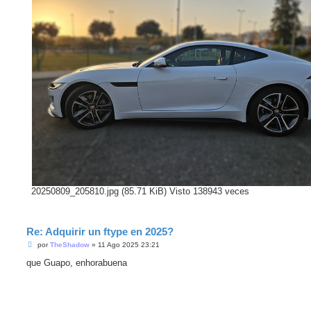
20250809_205810.jpg (85.71 KiB) Visto 138943 veces
Re: Adquirir un ftype en 2025?
M
por
TheShadow
»
11 Ago 2025 23:21
e
n
que Guapo, enhorabuena
s
a
j
e
s
i