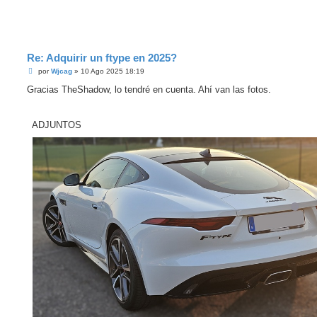
e
r
Re: Adquirir un ftype en 2025?
M
por
Wjcag
»
10 Ago 2025 18:19
e
n
Gracias TheShadow, lo tendré en cuenta. Ahí van las fotos.
s
a
j
e
ADJUNTOS
s
i
n
l
e
e
r