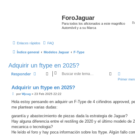
ForoJaguar
Para todos los aficionados a este magnifico
Automóvil y a su Marca
Enlaces rápidos
FAQ
Índice general
Modelos Jaguar
F-Type
Adquirir un ftype en 2025?
Buscar
Búsque
Responder
Primer mens
Adquirir un ftype en 2025?
M
por
Wjcag
»
23 Feb 2025 22:22
e
n
Hola estoy pensando en adquirir un F-Type de 4 ciñindros approved, p
s
me plantean varias dudas:
a
j
e
garantía y abastecimiento de piezas dada la estrategia de Jaguar?
s
Hay alguna diferencia entre el restiling de 2020 y el último modelo de 
i
n
mecanica o tecnologia?
l
He leído el foro y hay poca información sobre los ftype. Algún fallo c
e