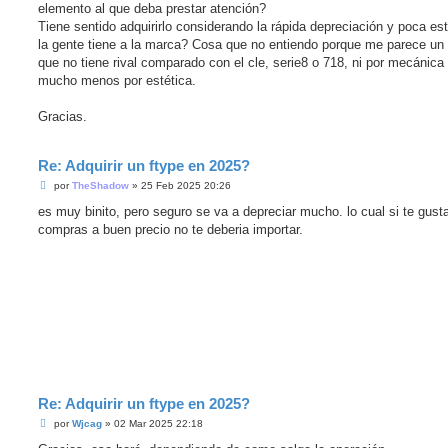
e
elemento al que deba prestar atención?
r
Tiene sentido adquirirlo considerando la rápida depreciación y poca es
la gente tiene a la marca? Cosa que no entiendo porque me parece un
que no tiene rival comparado con el cle, serie8 o 718, ni por mecánica
mucho menos por estética.
Gracias.
Re: Adquirir un ftype en 2025?
M
por
TheShadow
»
25 Feb 2025 20:26
e
n
es muy binito, pero seguro se va a depreciar mucho. lo cual si te gust
s
compras a buen precio no te deberia importar.
a
j
e
s
i
n
l
e
e
r
Re: Adquirir un ftype en 2025?
M
por
Wjcag
»
02 Mar 2025 22:18
e
n