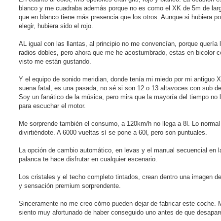
r
blanco y me cuadraba además porque no es como el XK de 5m de largo
que en blanco tiene más presencia que los otros. Aunque si hubiera p
elegir, hubiera sido el rojo.
AL igual con las llantas, al principio no me convencían, porque quería 
radios dobles, pero ahora que me he acostumbrado, estas en bicolor c
visto me están gustando.
Y el equipo de sonido meridian, donde tenía mi miedo por mi antiguo 
suena fatal, es una pasada, no sé si son 12 o 13 altavoces con sub d
Soy un fanático de la música, pero mira que la mayoría del tiempo no 
para escuchar el motor.
Me sorprende también el consumo, a 120km/h no llega a 8l. Lo normal
divirtiéndote. A 6000 vueltas sí se pone a 60l, pero son puntuales.
La opción de cambio automático, en levas y el manual secuencial en l
palanca te hace disfrutar en cualquier escenario.
Los cristales y el techo completo tintados, crean dentro una imagen de
y sensación premium sorprendente.
Sinceramente no me creo cómo pueden dejar de fabricar este coche. 
siento muy afortunado de haber conseguido uno antes de que desapar