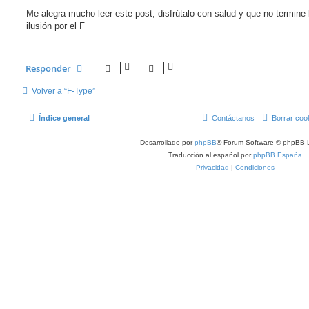
e
n
Me alegra mucho leer este post, disfrútalo con salud y que no termine 
s
ilusión por el F
a
j
e
s
i
Responder
n
l
e
Volver a “F-Type”
e
r
Índice general
Contáctanos
Borrar coo
Desarrollado por
phpBB
® Forum Software © phpBB L
Traducción al español por
phpBB España
Privacidad
|
Condiciones