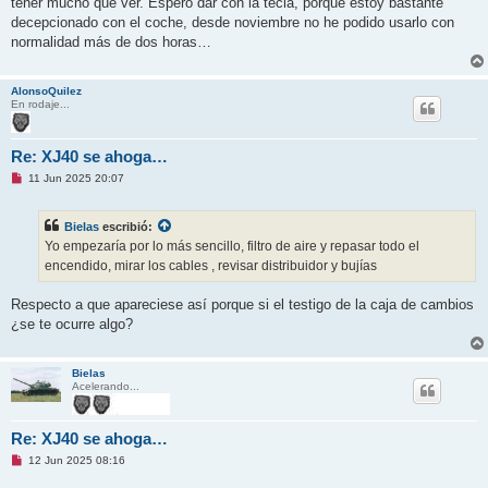
tener mucho que ver. Espero dar con la tecla, porque estoy bastante
decepcionado con el coche, desde noviembre no he podido usarlo con
normalidad más de dos horas…
AlonsoQuilez
En rodaje...
Re: XJ40 se ahoga…
M
11 Jun 2025 20:07
e
n
s
Bielas
escribió:
a
j
Yo empezaría por lo más sencillo, filtro de aire y repasar todo el
e
encendido, mirar los cables , revisar distribuidor y bujías
s
i
n
Respecto a que apareciese así porque si el testigo de la caja de cambios
l
e
¿se te ocurre algo?
e
r
Bielas
Acelerando...
Re: XJ40 se ahoga…
M
12 Jun 2025 08:16
e
n