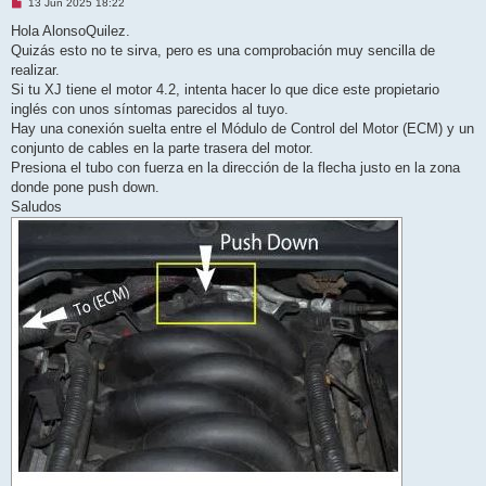
M
13 Jun 2025 18:22
e
n
Hola AlonsoQuilez.
s
Quizás esto no te sirva, pero es una comprobación muy sencilla de
a
j
realizar.
e
Si tu XJ tiene el motor 4.2, intenta hacer lo que dice este propietario
s
i
inglés con unos síntomas parecidos al tuyo.
n
Hay una conexión suelta entre el Módulo de Control del Motor (ECM) y un
l
e
conjunto de cables en la parte trasera del motor.
e
Presiona el tubo con fuerza en la dirección de la flecha justo en la zona
r
donde pone push down.
Saludos