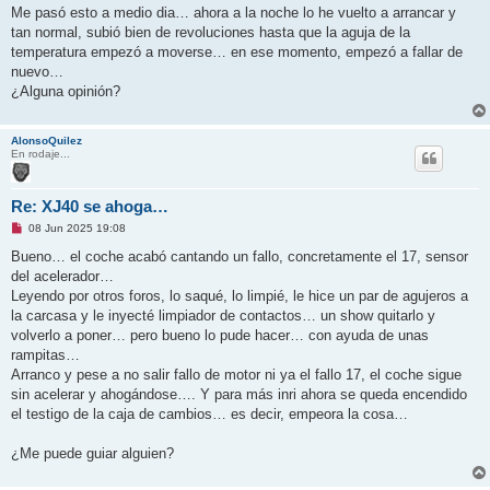
Me pasó esto a medio dia… ahora a la noche lo he vuelto a arrancar y
tan normal, subió bien de revoluciones hasta que la aguja de la
temperatura empezó a moverse… en ese momento, empezó a fallar de
nuevo…
¿Alguna opinión?
AlonsoQuilez
En rodaje...
Re: XJ40 se ahoga…
M
08 Jun 2025 19:08
e
n
Bueno… el coche acabó cantando un fallo, concretamente el 17, sensor
s
del acelerador…
a
j
Leyendo por otros foros, lo saqué, lo limpié, le hice un par de agujeros a
e
la carcasa y le inyecté limpiador de contactos… un show quitarlo y
s
i
volverlo a poner… pero bueno lo pude hacer… con ayuda de unas
n
rampitas…
l
e
Arranco y pese a no salir fallo de motor ni ya el fallo 17, el coche sigue
e
sin acelerar y ahogándose…. Y para más inri ahora se queda encendido
r
el testigo de la caja de cambios… es decir, empeora la cosa…
¿Me puede guiar alguien?