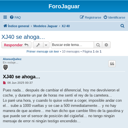
ForoJaguar
FAQ
Registrarse
Identificarse
B
Índice general
Modelos Jaguar
XJ 40
u
XJ40 se ahoga…
s
Buscar
Búsqueda 
Responder
c
Primer mensaje sin leer
• 10 mensajes • Página
1
de
1
a
AlonsoQuilez
r
En rodaje...
XJ40 se ahoga…
M
06 Jun 2025 00:37
e
n
Pues nada… después de cambiar el diferencial, hoy me devolvieron el
s
coche, y durante un par de horas me sentí el rey de la carretera…
a
j
Lo paré una hora, y cuando lo quise volver a coger, imposible andar con
e
el… sube a 1000 vueltas y se cae a 500 inmediatamente… y no hay
s
i
manera de que acelere… me han dicho que cambie filtro de la gasolina y
n
que puede ser el sensor de posición del cigüeñal… no tengo ningún
l
e
mensaje de error ni ningún testigo encendido…
e
r