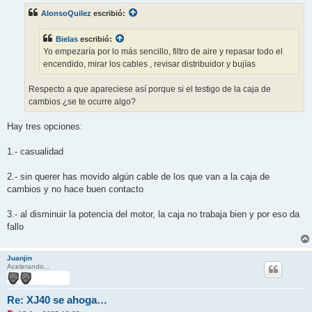
s
AlonsoQuilez
escribió:
a
j
e
Bielas
escribió:
s
i
Yo empezaría por lo más sencillo, filtro de aire y repasar todo el
n
encendido, mirar los cables , revisar distribuidor y bujías
l
e
e
Respecto a que apareciese así porque si el testigo de la caja de
r
cambios ¿se te ocurre algo?
Hay tres opciones:
1.- casualidad
2.- sin querer has movido algún cable de los que van a la caja de
cambios y no hace buen contacto
3.- al disminuir la potencia del motor, la caja no trabaja bien y por eso da
fallo
Juanjin
Acelerando...
Re: XJ40 se ahoga…