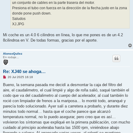
un conjunto de cables en la parte trasera del motor.
Presiona el tubo con fuerza en la dirección de la flecha justo en la zona
donde pone push down.
Saludos
XJ.JPG
Mi coche es un 4.0 6 cilindros en línea, lo que me pones es de un 4.2
8cilindroa en V. De todas formas, gracias por el aporte.
AlonsoQuilez
En rodaje...
Re: XJ40 se ahoga…
M
20 Jul 2025 16:18
e
n
Bueno, la semana pasada me decidí a desmontar la caja del filtro del
s
aire, el caudalimetro, el cual limpié y algo de roña salió, saqué también el
a
j
codo que va del caudalimetro al cuerpo del acelerador, al cual también lo
e
rocié con limpiador de frenos a la mariposa… lo monté todo, arranqué y
s
i
parecía todo solucionado. Ayer salí a carretera a probarlo, y durante diez
n
minutos todo normal… hasta que el coche parece que alcanzó
l
e
temperatura normal, no lo puedo asegurar, pero creo que es así…
e
volvieron los síntomas que expliqué en la primera publicación, con mucho
r
cuidado al principio aceleraba hasta las 1500 rpm, viniéndose abajo
llegando a calarse. Al arrancarlo varias veces, al ralentí se mantiene,