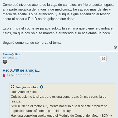
Comprobé nivel de aceite de la caja de cambios, en frío el aceite llegaba
a la parte metálica de la varilla de medición… he sacado más de litro y
medio de aceite. Lo he arrancado, y aunque sigue encendido el testigo,
ahora al pasar a R o D no da golpazo que daba.
Eso sí, hoy el coche se paraba solo… la semana que viene le cambiaré
filtros, ya que hoy solo se mantenía arrancado si lo aceleraba un poco…
Seguiré comentando cómo va el tema.
AlonsoQuilez
En rodaje...
Re: XJ40 se ahoga…
M
22 Jun 2025 20:39
e
n
s
Juanjin
escribió:
a
j
Hola AlonsoQuilez.
e
Quizás esto no te sirva, pero es una comprobación muy sencilla de
s
i
realizar.
n
Si tu XJ tiene el motor 4.2, intenta hacer lo que dice este propietario
l
e
inglés con unos síntomas parecidos al tuyo.
e
Hay una conexión suelta entre el Módulo de Control del Motor (ECM) y
r