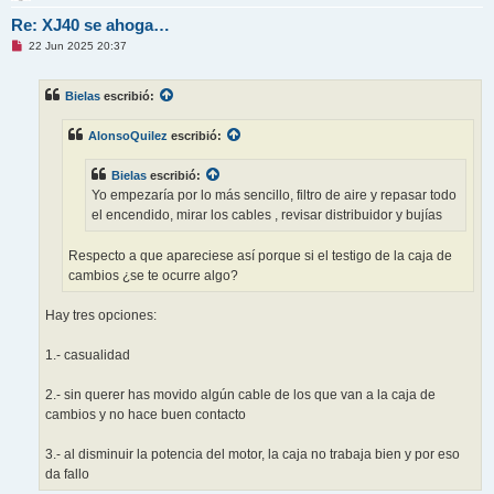
Re: XJ40 se ahoga…
M
22 Jun 2025 20:37
e
n
s
Bielas
escribió:
a
j
e
AlonsoQuilez
escribió:
s
i
n
Bielas
escribió:
l
e
Yo empezaría por lo más sencillo, filtro de aire y repasar todo
e
el encendido, mirar los cables , revisar distribuidor y bujías
r
Respecto a que apareciese así porque si el testigo de la caja de
cambios ¿se te ocurre algo?
Hay tres opciones:
1.- casualidad
2.- sin querer has movido algún cable de los que van a la caja de
cambios y no hace buen contacto
3.- al disminuir la potencia del motor, la caja no trabaja bien y por eso
da fallo