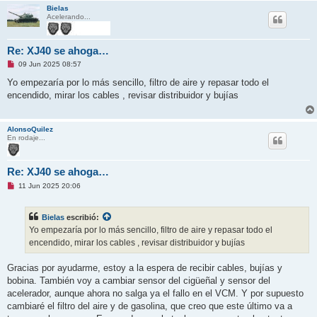
Bielas
Acelerando...
Re: XJ40 se ahoga…
M
09 Jun 2025 08:57
e
n
Yo empezaría por lo más sencillo, filtro de aire y repasar todo el
s
encendido, mirar los cables , revisar distribuidor y bujías
a
j
e
s
AlonsoQuilez
i
En rodaje...
n
l
e
e
Re: XJ40 se ahoga…
r
M
11 Jun 2025 20:06
e
n
s
Bielas
escribió:
a
j
Yo empezaría por lo más sencillo, filtro de aire y repasar todo el
e
encendido, mirar los cables , revisar distribuidor y bujías
s
i
n
Gracias por ayudarme, estoy a la espera de recibir cables, bujías y
l
e
bobina. También voy a cambiar sensor del cigüeñal y sensor del
e
acelerador, aunque ahora no salga ya el fallo en el VCM. Y por supuesto
r
cambiaré el filtro del aire y de gasolina, que creo que este último va a