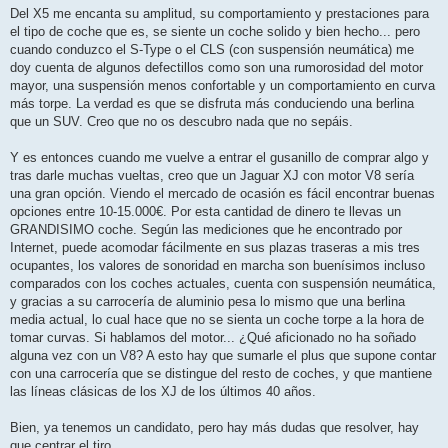
Del X5 me encanta su amplitud, su comportamiento y prestaciones para
el tipo de coche que es, se siente un coche solido y bien hecho... pero
cuando conduzco el S-Type o el CLS (con suspensión neumática) me
doy cuenta de algunos defectillos como son una rumorosidad del motor
mayor, una suspensión menos confortable y un comportamiento en curva
más torpe. La verdad es que se disfruta más conduciendo una berlina
que un SUV. Creo que no os descubro nada que no sepáis.
Y es entonces cuando me vuelve a entrar el gusanillo de comprar algo y
tras darle muchas vueltas, creo que un Jaguar XJ con motor V8 sería
una gran opción. Viendo el mercado de ocasión es fácil encontrar buenas
opciones entre 10-15.000€. Por esta cantidad de dinero te llevas un
GRANDISIMO coche. Según las mediciones que he encontrado por
Internet, puede acomodar fácilmente en sus plazas traseras a mis tres
ocupantes, los valores de sonoridad en marcha son buenísimos incluso
comparados con los coches actuales, cuenta con suspensión neumática,
y gracias a su carrocería de aluminio pesa lo mismo que una berlina
media actual, lo cual hace que no se sienta un coche torpe a la hora de
tomar curvas. Si hablamos del motor... ¿Qué aficionado no ha soñado
alguna vez con un V8? A esto hay que sumarle el plus que supone contar
con una carrocería que se distingue del resto de coches, y que mantiene
las líneas clásicas de los XJ de los últimos 40 años.
Bien, ya tenemos un candidato, pero hay más dudas que resolver, hay
que centrar el tiro.