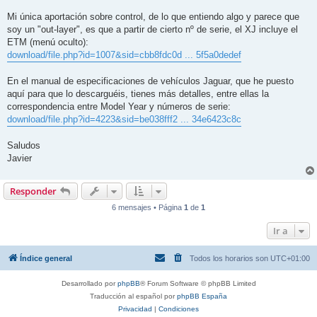
a
j
Mi única aportación sobre control, de lo que entiendo algo y parece que
e
soy un "out-layer", es que a partir de cierto nº de serie, el XJ incluye el
s
i
ETM (menú oculto):
n
download/file.php?id=1007&sid=cbb8fdc0d ... 5f5a0dedef
l
e
e
En el manual de especificaciones de vehículos Jaguar, que he puesto
r
aquí para que lo descarguéis, tienes más detalles, entre ellas la
correspondencia entre Model Year y números de serie:
download/file.php?id=4223&sid=be038fff2 ... 34e6423c8c
Saludos
Javier
Responder
6 mensajes • Página
1
de
1
Ir a
Índice general
Todos los horarios son
UTC+01:00
Desarrollado por
phpBB
® Forum Software © phpBB Limited
Traducción al español por
phpBB España
Privacidad
|
Condiciones