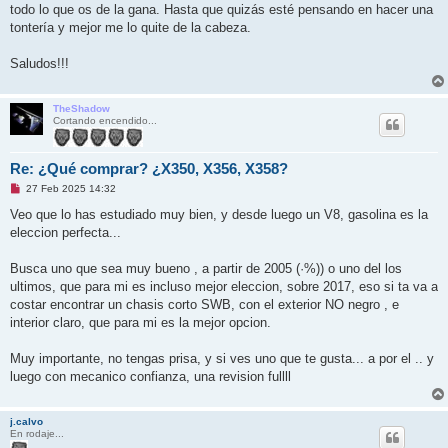
todo lo que os de la gana. Hasta que quizás esté pensando en hacer una
tontería y mejor me lo quite de la cabeza.
Saludos!!!
TheShadow
Cortando encendido...
Re: ¿Qué comprar? ¿X350, X356, X358?
M
27 Feb 2025 14:32
e
n
Veo que lo has estudiado muy bien, y desde luego un V8, gasolina es la
s
eleccion perfecta...
a
j
e
Busca uno que sea muy bueno , a partir de 2005 (·%)) o uno del los
s
i
ultimos, que para mi es incluso mejor eleccion, sobre 2017, eso si ta va a
n
costar encontrar un chasis corto SWB, con el exterior NO negro , e
l
e
interior claro, que para mi es la mejor opcion.
e
r
Muy importante, no tengas prisa, y si ves uno que te gusta... a por el .. y
luego con mecanico confianza, una revision fullll
j.calvo
En rodaje...