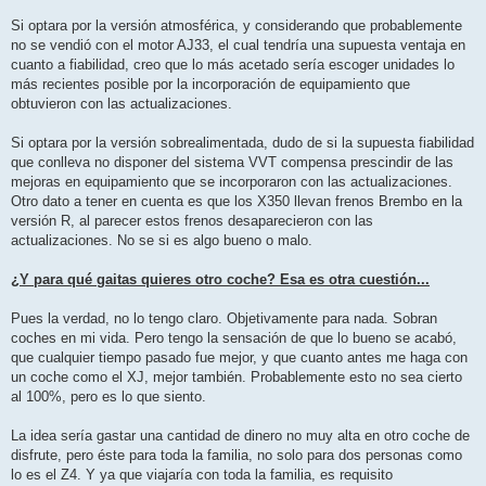
Si optara por la versión atmosférica, y considerando que probablemente
no se vendió con el motor AJ33, el cual tendría una supuesta ventaja en
cuanto a fiabilidad, creo que lo más acetado sería escoger unidades lo
más recientes posible por la incorporación de equipamiento que
obtuvieron con las actualizaciones.
Si optara por la versión sobrealimentada, dudo de si la supuesta fiabilidad
que conlleva no disponer del sistema VVT compensa prescindir de las
mejoras en equipamiento que se incorporaron con las actualizaciones.
Otro dato a tener en cuenta es que los X350 llevan frenos Brembo en la
versión R, al parecer estos frenos desaparecieron con las
actualizaciones. No se si es algo bueno o malo.
¿Y para qué gaitas quieres otro coche? Esa es otra cuestión...
Pues la verdad, no lo tengo claro. Objetivamente para nada. Sobran
coches en mi vida. Pero tengo la sensación de que lo bueno se acabó,
que cualquier tiempo pasado fue mejor, y que cuanto antes me haga con
un coche como el XJ, mejor también. Probablemente esto no sea cierto
al 100%, pero es lo que siento.
La idea sería gastar una cantidad de dinero no muy alta en otro coche de
disfrute, pero éste para toda la familia, no solo para dos personas como
lo es el Z4. Y ya que viajaría con toda la familia, es requisito