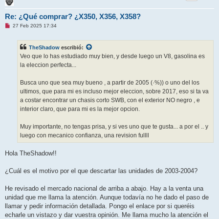
Re: ¿Qué comprar? ¿X350, X356, X358?
M
27 Feb 2025 17:34
e
n
s
TheShadow
escribió:
a
j
Veo que lo has estudiado muy bien, y desde luego un V8, gasolina es
e
la eleccion perfecta...
s
i
n
Busca uno que sea muy bueno , a partir de 2005 (·%)) o uno del los
l
e
ultimos, que para mi es incluso mejor eleccion, sobre 2017, eso si ta va
e
a costar encontrar un chasis corto SWB, con el exterior NO negro , e
r
interior claro, que para mi es la mejor opcion.
Muy importante, no tengas prisa, y si ves uno que te gusta... a por el .. y
luego con mecanico confianza, una revision fullll
Hola TheShadow!!
¿Cuál es el motivo por el que descartar las unidades de 2003-2004?
He revisado el mercado nacional de arriba a abajo. Hay a la venta una
unidad que me llama la atención. Aunque todavía no he dado el paso de
llamar y pedir información detallada. Pongo el enlace por si queréis
echarle un vistazo y dar vuestra opinión. Me llama mucho la atención el