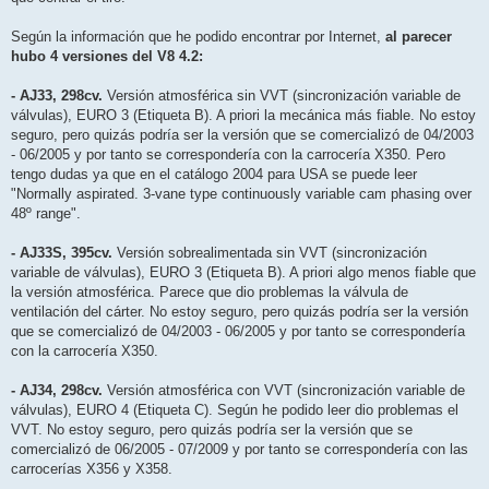
Según la información que he podido encontrar por Internet,
al parecer
hubo 4 versiones del V8 4.2:
- AJ33, 298cv.
Versión atmosférica sin VVT (sincronización variable de
válvulas), EURO 3 (Etiqueta B). A priori la mecánica más fiable. No estoy
seguro, pero quizás podría ser la versión que se comercializó de 04/2003
- 06/2005 y por tanto se correspondería con la carrocería X350. Pero
tengo dudas ya que en el catálogo 2004 para USA se puede leer
"Normally aspirated. 3-vane type continuously variable cam phasing over
48º range".
- AJ33S, 395cv.
Versión sobrealimentada sin VVT (sincronización
variable de válvulas), EURO 3 (Etiqueta B). A priori algo menos fiable que
la versión atmosférica. Parece que dio problemas la válvula de
ventilación del cárter. No estoy seguro, pero quizás podría ser la versión
que se comercializó de 04/2003 - 06/2005 y por tanto se correspondería
con la carrocería X350.
- AJ34, 298cv.
Versión atmosférica con VVT (sincronización variable de
válvulas), EURO 4 (Etiqueta C). Según he podido leer dio problemas el
VVT. No estoy seguro, pero quizás podría ser la versión que se
comercializó de 06/2005 - 07/2009 y por tanto se correspondería con las
carrocerías X356 y X358.