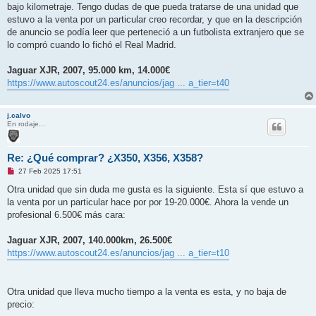
bajo kilometraje. Tengo dudas de que pueda tratarse de una unidad que
estuvo a la venta por un particular creo recordar, y que en la descripción
de anuncio se podía leer que perteneció a un futbolista extranjero que se
lo compró cuando lo fichó el Real Madrid.
Jaguar XJR, 2007, 95.000 km, 14.000€
https://www.autoscout24.es/anuncios/jag ... a_tier=t40
j.calvo
En rodaje...
Re: ¿Qué comprar? ¿X350, X356, X358?
M
27 Feb 2025 17:51
e
n
Otra unidad que sin duda me gusta es la siguiente. Esta sí que estuvo a
s
la venta por un particular hace por por 19-20.000€. Ahora la vende un
a
j
profesional 6.500€ más cara:
e
s
i
Jaguar XJR, 2007, 140.000km, 26.500€
n
https://www.autoscout24.es/anuncios/jag ... a_tier=t10
l
e
e
r
Otra unidad que lleva mucho tiempo a la venta es esta, y no baja de
precio: