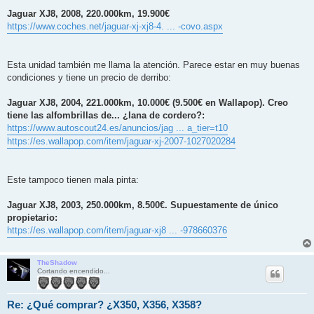
Jaguar XJ8, 2008, 220.000km, 19.900€
https://www.coches.net/jaguar-xj-xj8-4. ... -covo.aspx
Esta unidad también me llama la atención. Parece estar en muy buenas
condiciones y tiene un precio de derribo:
Jaguar XJ8, 2004, 221.000km, 10.000€ (9.500€ en Wallapop). Creo
tiene las alfombrillas de... ¿lana de cordero?:
https://www.autoscout24.es/anuncios/jag ... a_tier=t10
https://es.wallapop.com/item/jaguar-xj-2007-1027020284
Este tampoco tienen mala pinta:
Jaguar XJ8, 2003, 250.000km, 8.500€. Supuestamente de único
propietario:
https://es.wallapop.com/item/jaguar-xj8 ... -978660376
TheShadow
Cortando encendido...
Re: ¿Qué comprar? ¿X350, X356, X358?