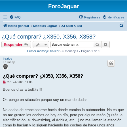
ForoJaguar
FAQ
Registrarse
Identificarse
B
Índice general
Modelos Jaguar
XJ X350 & 358
u
¿Qué comprar? ¿X350, X356, X358?
s
Buscar
Búsqueda 
Responder
c
Primer mensaje sin leer
• 6 mensajes • Página
1
de
1
a
j.calvo
r
En rodaje...
¿Qué comprar? ¿X350, X356, X358?
M
27 Feb 2025 11:03
e
n
Buenos días a tod@s!!!
s
a
j
Os pongo en situación porque soy un mar de dudas.
e
s
i
No acaba de emocionarme hacia dónde camina la automoción. No es que
n
no me gusten los coches de hoy en día, pero por alguna razón (quizás la
l
e
electrificación, el downsizing, el Adblue, etc...) no me llaman la atención
e
como lo hacían y lo siguen haciendo los coches de hace unos años
r