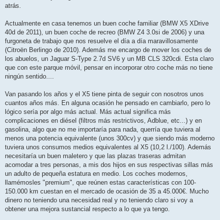
atrás.
Actualmente en casa tenemos un buen coche familiar (BMW X5 XDrive
40d de 2011), un buen coche de recreo (BMW Z4 3.0si de 2006) y una
furgoneta de trabajo que nos resuelve el día a día maravillosamente
(Citroën Berlingo de 2010). Además me encargo de mover los coches de
los abuelos, un Jaguar S-Type 2.7d SV6 y un MB CLS 320cdi. Esta claro
que con este parque móvil, pensar en incorporar otro coche más no tiene
ningún sentido....
Van pasando los años y el X5 tiene pinta de seguir con nosotros unos
cuantos años más. En alguna ocasión he pensado en cambiarlo, pero lo
lógico sería por algo más actual. Más actual significa más
complicaciones en diésel (filtros más restrictivos, Adblue, etc...) y en
gasolina, algo que no me importaría para nada, querría que tuviera al
menos una potencia equivalente (unos 300cv) y que siendo más moderno
tuviera unos consumos medios equivalentes al X5 (10,2 l./100). Además
necesitaría un buen maletero y que las plazas traseras admitan
acomodar a tres personas, a mis dos hijos en sus respectivas sillas más
un adulto de pequeña estatura en medio. Los coches modernos,
llamémosles "premium", que reúnen estas características con 100-
150.000 km cuestan en el mercado de ocasión de 35 a 45.000€. Mucho
dinero no teniendo una necesidad real y no teniendo claro si voy a
obtener una mejora sustancial respecto a lo que ya tengo.