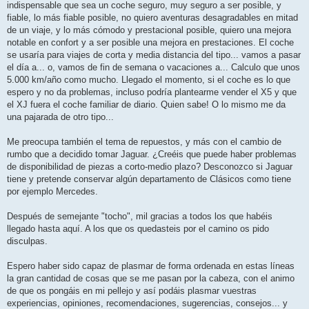
indispensable que sea un coche seguro, muy seguro a ser posible, y
fiable, lo más fiable posible, no quiero aventuras desagradables en mitad
de un viaje, y lo más cómodo y prestacional posible, quiero una mejora
notable en confort y a ser posible una mejora en prestaciones. El coche
se usaría para viajes de corta y media distancia del tipo... vamos a pasar
el día a... o, vamos de fin de semana o vacaciones a... Calculo que unos
5.000 km/año como mucho. Llegado el momento, si el coche es lo que
espero y no da problemas, incluso podría plantearme vender el X5 y que
el XJ fuera el coche familiar de diario. Quien sabe! O lo mismo me da
una pajarada de otro tipo...
Me preocupa también el tema de repuestos, y más con el cambio de
rumbo que a decidido tomar Jaguar. ¿Creéis que puede haber problemas
de disponibilidad de piezas a corto-medio plazo? Desconozco si Jaguar
tiene y pretende conservar algún departamento de Clásicos como tiene
por ejemplo Mercedes.
Después de semejante "tocho", mil gracias a todos los que habéis
llegado hasta aquí. A los que os quedasteis por el camino os pido
disculpas.
Espero haber sido capaz de plasmar de forma ordenada en estas líneas
la gran cantidad de cosas que se me pasan por la cabeza, con el animo
de que os pongáis en mi pellejo y así podáis plasmar vuestras
experiencias, opiniones, recomendaciones, sugerencias, consejos... y