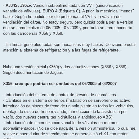
- AJ34S, 395cv.
Versión sobrealimentada con VVT (sincronización
variable de válvulas), EURO 4 (Etiqueta C). A priori la mecánica "menos"
fiable. Según he podido leer dio problemas el VVT y la válvula de
ventilación del cárter. No estoy seguro, pero quizás podría ser la versión
que se comercializo de 06/2005 - 07/2009 y por tanto se correspondería
con las carrocerías X356 y X358.
- En líneas generales todas son mecánicas muy fiables. Conviene prestar
atención al sistema de refrigeración y a las fugas de refrigerante.
Hubo una versión inicial (X350) y dos actualizaciones (X356 y X358).
Según documentación de Jaguar:
X356, creo que podrían ser unidades del 06/2005 al 03/2007
- Introducción del sistema de control de presión de neumáticos.
- Cambios en el sistema de frenos (Instalación de servofreno no activo,
introducción de pinzas de freno de un solo pistón en todos los vehículos,
montaje de disco de freno revisado, introducción de la asistencia por
vacío, dos nuevas centralitas hidráulicas y antibloqueo ABS).
- Introducción de sincronización variable de válvulas en motores
sobrealimentados. (No se dice nada de la versión atmosférica, lo cual me
vuelve a hace dudar de si realmente se comercializó el XJ con motor