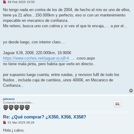
M
28 Feb 2025 15:55
e
n
No tengo nada en contra de los de 2004, de hecho el mio es uno de ellos,
s
tiene ya 21 años , 150.000km y perfecto, eso si con un mantenimiento
a
j
impecable en mecanico de confianza.
e
Me reitero, busca uno con calma y si ves el que te encaja,.... a por el...
s
i
n
l
e
yo desde luego, con interior claro....
e
r
Jaguar XJ8, 2008, 220.000km, 19.900€
https://www.coches.net/jaguar-xj-xj8-4
. ... -covo.aspx
no tiene mala pinta, pero habria que verlo en directo..
por supuesto luego cuenta, entre ruedas, y revision fulll de todo los
fluidos , incluida caja de cambios, unos 4000€, en Mecanico de
Confianza...
jalvarez
Cortando encendido...
Re: ¿Qué comprar? ¿X350, X356, X358?
M
01 Mar 2025 08:28
e
n
Hola j.calvo,
s