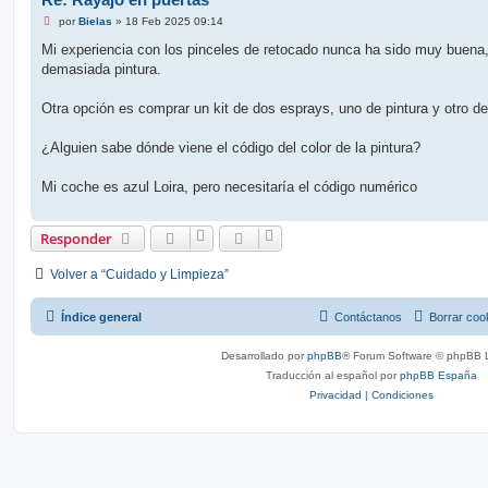
M
por
Bielas
»
18 Feb 2025 09:14
e
n
Mi experiencia con los pinceles de retocado nunca ha sido muy buena
s
demasiada pintura.
a
j
e
Otra opción es comprar un kit de dos esprays, uno de pintura y otro de
s
i
n
¿Alguien sabe dónde viene el código del color de la pintura?
l
e
e
Mi coche es azul Loira, pero necesitaría el código numérico
r
Responder
Volver a “Cuidado y Limpieza”
Índice general
Contáctanos
Borrar coo
Desarrollado por
phpBB
® Forum Software © phpBB L
Traducción al español por
phpBB España
Privacidad
|
Condiciones