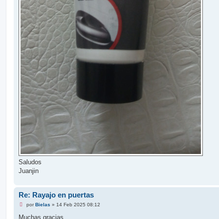
Saludos
Juanjin
Re: Rayajo en puertas
M
por
Bielas
»
14 Feb 2025 08:12
e
n
Muchas gracias.