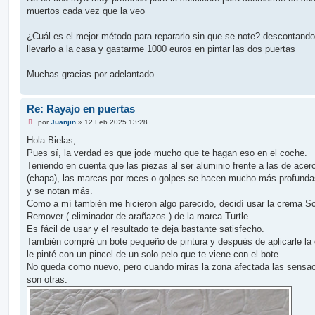
e
muertos cada vez que la veo
r
¿Cuál es el mejor método para repararlo sin que se note? descontando
llevarlo a la casa y gastarme 1000 euros en pintar las dos puertas
Muchas gracias por adelantado
Re: Rayajo en puertas
M
por
Juanjin
»
12 Feb 2025 13:28
e
n
Hola Bielas,
s
Pues sí, la verdad es que jode mucho que te hagan eso en el coche.
a
j
Teniendo en cuenta que las piezas al ser aluminio frente a las de acer
e
(chapa), las marcas por roces o golpes se hacen mucho más profunda
s
i
y se notan más.
n
Como a mí también me hicieron algo parecido, decidí usar la crema S
l
e
Remover ( eliminador de arañazos ) de la marca Turtle.
e
Es fácil de usar y el resultado te deja bastante satisfecho.
r
También compré un bote pequeño de pintura y después de aplicarle la
le pinté con un pincel de un solo pelo que te viene con el bote.
No queda como nuevo, pero cuando miras la zona afectada las sensa
son otras.