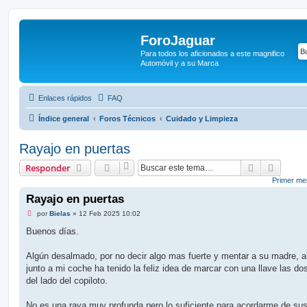
ForoJaguar
Para todos los aficionados a este magnifico
Automóvil y a su Marca
Enlaces rápidos
FAQ
Índice general
Foros Técnicos
Cuidado y Limpieza
Rayajo en puertas
Buscar
Búsque
Responder
Primer men
Rayajo en puertas
M
por
Bielas
»
12 Feb 2025 10:02
e
n
Buenos días.
s
a
j
Algún desalmado, por no decir algo mas fuerte y mentar a su madre, a
e
junto a mi coche ha tenido la feliz idea de marcar con una llave las do
s
i
del lado del copiloto.
n
l
e
No es una raya muy profunda pero lo suficiente para acordarme de su