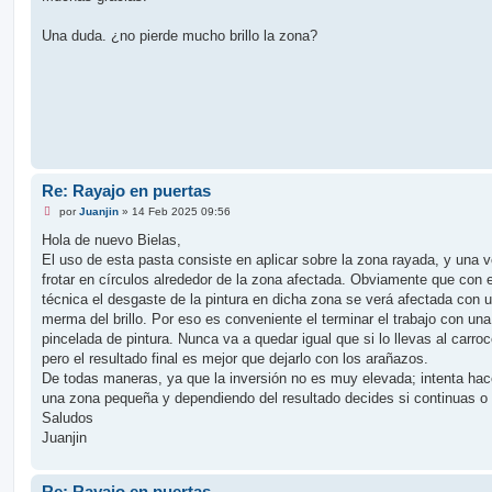
s
a
j
Una duda. ¿no pierde mucho brillo la zona?
e
s
i
n
l
e
e
r
Re: Rayajo en puertas
M
por
Juanjin
»
14 Feb 2025 09:56
e
n
Hola de nuevo Bielas,
s
El uso de esta pasta consiste en aplicar sobre la zona rayada, y una 
a
j
frotar en círculos alrededor de la zona afectada. Obviamente que con 
e
técnica el desgaste de la pintura en dicha zona se verá afectada con 
s
i
merma del brillo. Por eso es conveniente el terminar el trabajo con una
n
pincelada de pintura. Nunca va a quedar igual que si lo llevas al carroc
l
e
pero el resultado final es mejor que dejarlo con los arañazos.
e
De todas maneras, ya que la inversión no es muy elevada; intenta hac
r
una zona pequeña y dependiendo del resultado decides si continuas o 
Saludos
Juanjin
Re: Rayajo en puertas