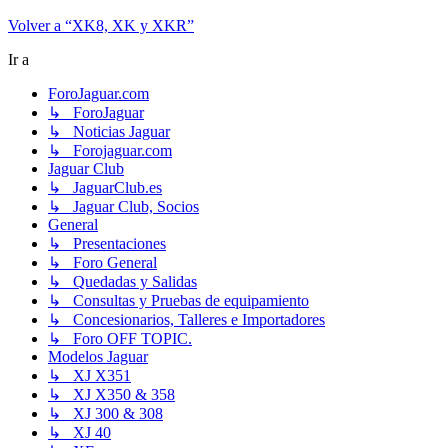
Volver a “XK8, XK y XKR”
Ir a
ForoJaguar.com
↳ ForoJaguar
↳ Noticias Jaguar
↳ Forojaguar.com
Jaguar Club
↳ JaguarClub.es
↳ Jaguar Club, Socios
General
↳ Presentaciones
↳ Foro General
↳ Quedadas y Salidas
↳ Consultas y Pruebas de equipamiento
↳ Concesionarios, Talleres e Importadores
↳ Foro OFF TOPIC.
Modelos Jaguar
↳ XJ X351
↳ XJ X350 & 358
↳ XJ 300 & 308
↳ XJ 40