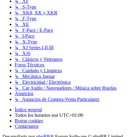
↳ XF
↳ S-Type
↳ XK8, XK y XKR
↳ F-Type
↳ XE
↳ F-Pace / E-Pace
↳ I-Pace
↳ X-Type
↳ XJ Series I,II,III
↳ XJS
↳ Clásicos y Veteranos
Foros Técnicos
↳ Cuidado y Limpieza
↳ Mecánica Jaguar
↳ Electricidad / Electrónica
↳ Car Audio / Navegadores / Música sobre Ruedas
Anuncios
↳ Anuncios de Compra-Venta Particulares
Índice general
Todos los horarios son
UTC+01:00
Borrar cookies
Contáctanos
Desarrollado por
phpBB
® Forum Software © phpBB Limited