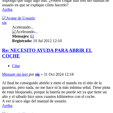
Supongo que hago algo mal. ¿Podéis colgar una foto del manual de
usuario en que se explique cómo hacerlo?
Arriba
sig
Acelerando...
Mensajes:
61
Registrado:
10 Jul 2012 12:10
Re: NECESITO AYUDA PARA ABRIR EL
COCHE
Citar
Mensaje sin leer
por
sig
»
31 Oct 2024 12:18
Al final he conseguido abrirlo y meto el mando en el sitio de la
guantera, pero nada, no me hace ni la más mínima señal. Tiene pinta
de estar bloqueado, porque la batería no puede ser ya que tiene un
año y el sábado hice unos cuantos kilómetros con el coche.
A ver si saco algo del manual de usuario.
Arriba