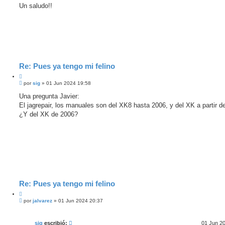
e
Un saludo!!
s
i
n
l
e
e
r
Re: Pues ya tengo mi felino
C
M
i
por
sig
»
01 Jun 2024 19:58
e
t
n
Una pregunta Javier:
a
s
El jagrepair, los manuales son del XK8 hasta 2006, y del XK a partir d
r
a
j
¿Y del XK de 2006?
e
s
i
n
l
e
e
r
Re: Pues ya tengo mi felino
C
M
i
por
jalvarez
»
01 Jun 2024 20:37
e
t
n
a
s
r
sig
escribió:
01 Jun 2
a