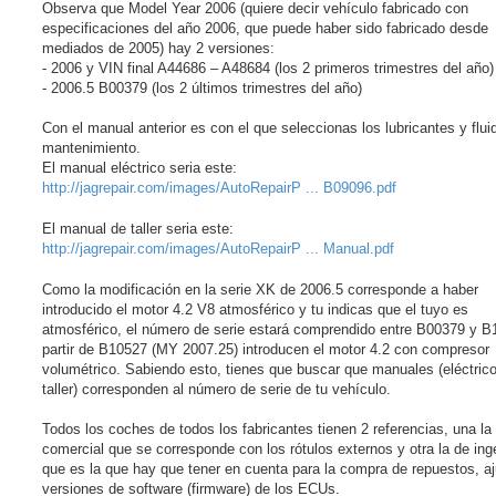
Observa que Model Year 2006 (quiere decir vehículo fabricado con
especificaciones del año 2006, que puede haber sido fabricado desde
mediados de 2005) hay 2 versiones:
- 2006 y VIN final A44686 – A48684 (los 2 primeros trimestres del año)
- 2006.5 B00379 (los 2 últimos trimestres del año)
Con el manual anterior es con el que seleccionas los lubricantes y flui
mantenimiento.
El manual eléctrico seria este:
http://jagrepair.com/images/AutoRepairP ... B09096.pdf
El manual de taller seria este:
http://jagrepair.com/images/AutoRepairP ... Manual.pdf
Como la modificación en la serie XK de 2006.5 corresponde a haber
introducido el motor 4.2 V8 atmosférico y tu indicas que el tuyo es
atmosférico, el número de serie estará comprendido entre B00379 y B
partir de B10527 (MY 2007.25) introducen el motor 4.2 con compresor
volumétrico. Sabiendo esto, tienes que buscar que manuales (eléctric
taller) corresponden al número de serie de tu vehículo.
Todos los coches de todos los fabricantes tienen 2 referencias, una la
comercial que se corresponde con los rótulos externos y otra la de inge
que es la que hay que tener en cuenta para la compra de repuestos, a
versiones de software (firmware) de los ECUs.