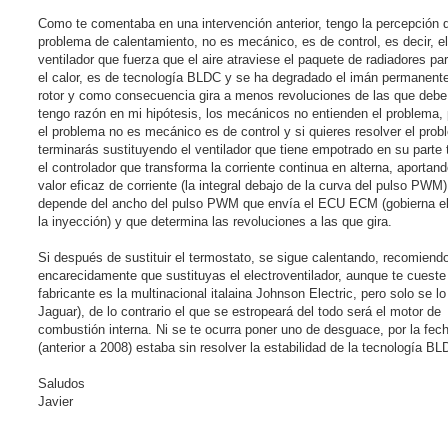
Como te comentaba en una intervención anterior, tengo la percepción 
problema de calentamiento, no es mecánico, es de control, es decir, el
ventilador que fuerza que el aire atraviese el paquete de radiadores par
el calor, es de tecnología BLDC y se ha degradado el imán permanente
rotor y como consecuencia gira a menos revoluciones de las que debe
tengo razón en mi hipótesis, los mecánicos no entienden el problema,
el problema no es mecánico es de control y si quieres resolver el prob
terminarás sustituyendo el ventilador que tiene empotrado en su parte 
el controlador que transforma la corriente continua en alterna, aportan
valor eficaz de corriente (la integral debajo de la curva del pulso PWM
depende del ancho del pulso PWM que envía el ECU ECM (gobierna el
la inyección) y que determina las revoluciones a las que gira.
Si después de sustituir el termostato, se sigue calentando, recomiend
encarecidamente que sustituyas el electroventilador, aunque te cueste
fabricante es la multinacional italaina Johnson Electric, pero solo se l
Jaguar), de lo contrario el que se estropeará del todo será el motor de
combustión interna. Ni se te ocurra poner uno de desguace, por la fec
(anterior a 2008) estaba sin resolver la estabilidad de la tecnología BL
Saludos
Javier