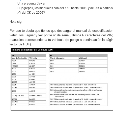
j
Una pregunta Javier:
e
El jagrepair, los manuales son del XK8 hasta 2006, y del XK a partir 
s
i
¿Y del XK de 2006?
n
l
e
Hola sig,
e
r
Por eso te decía que tienes que descargar el manual de especificacio
vehículos Jaguar y ver por le nº de serie (ultimos 6 caracteres del VIN
manuales corresponden a tu vehículo (te pongo a continuación la págin
lector de PDF).