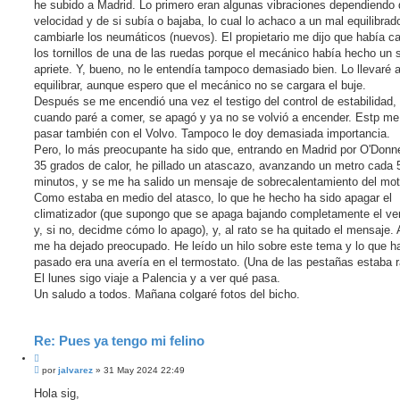
e
he subido a Madrid. Lo primero eran algunas vibraciones dependiendo 
e
velocidad y de si subía o bajaba, lo cual lo achaco a un mal equilibrado
r
cambiarle los neumáticos (nuevos). El propietario me dijo que había 
los tornillos de una de las ruedas porque el mecánico había hecho un 
apriete. Y, bueno, no le entendía tampoco demasiado bien. Lo llevaré 
equilibrar, aunque espero que el mecánico no se cargara el buje.
Después se me encendió una vez el testigo del control de estabilidad, 
cuando paré a comer, se apagó y ya no se volvió a encender. Estp me
pasar también con el Volvo. Tampoco le doy demasiada importancia.
Pero, lo más preocupante ha sido que, entrando en Madrid por O'Donne
35 grados de calor, he pillado un atascazo, avanzando un metro cada 
minutos, y se me ha salido un mensaje de sobrecalentamiento del mot
Como estaba en medio del atasco, lo que he hecho ha sido apagar el
climatizador (que supongo que se apaga bajando completamente el ven
y, si no, decidme cómo lo apago), y, al rato se ha quitado el mensaje.
me ha dejado preocupado. He leído un hilo sobre este tema y lo que h
pasado era una avería en el termostato. (Una de las pestañas estaba r
El lunes sigo viaje a Palencia y a ver qué pasa.
Un saludo a todos. Mañana colgaré fotos del bicho.
Re: Pues ya tengo mi felino
C
M
i
por
jalvarez
»
31 May 2024 22:49
e
t
n
Hola sig,
a