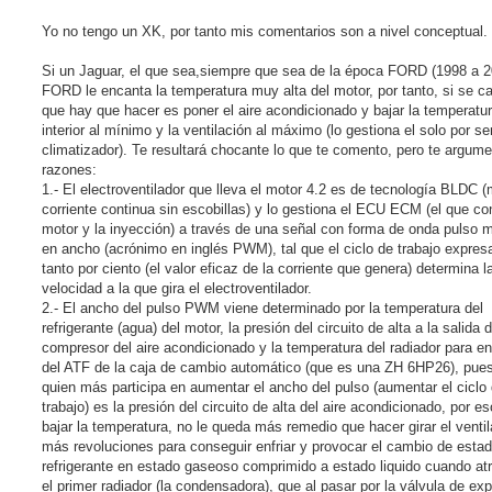
s
r
a
j
Yo no tengo un XK, por tanto mis comentarios son a nivel conceptual.
e
s
i
Si un Jaguar, el que sea,siempre que sea de la época FORD (1998 a 2
n
FORD le encanta la temperatura muy alta del motor, por tanto, si se cal
l
e
que hay que hacer es poner el aire acondicionado y bajar la temperatu
e
interior al mínimo y la ventilación al máximo (lo gestiona el solo por se
r
climatizador). Te resultará chocante lo que te comento, pero te argume
razones:
1.- El electroventilador que lleva el motor 4.2 es de tecnología BLDC (
corriente continua sin escobillas) y lo gestiona el ECU ECM (el que con
motor y la inyección) a través de una señal con forma de onda pulso 
en ancho (acrónimo en inglés PWM), tal que el ciclo de trabajo expres
tanto por ciento (el valor eficaz de la corriente que genera) determina l
velocidad a la que gira el electroventilador.
2.- El ancho del pulso PWM viene determinado por la temperatura del
refrigerante (agua) del motor, la presión del circuito de alta a la salida d
compresor del aire acondicionado y la temperatura del radiador para en
del ATF de la caja de cambio automático (que es una ZH 6HP26), pues
quien más participa en aumentar el ancho del pulso (aumentar el ciclo
trabajo) es la presión del circuito de alta del aire acondicionado, por es
bajar la temperatura, no le queda más remedio que hacer girar el ventil
más revoluciones para conseguir enfriar y provocar el cambio de estad
refrigerante en estado gaseoso comprimido a estado liquido cuando at
el primer radiador (la condensadora), que al pasar por la válvula de ex