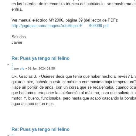
en las baterías de intercambio térmico del habitáculo, se transforma e
enfría.
Ver manual eléctrico MY2006, página 39 (del lector de PDF):
http://jagrepair.com/images/AutoRepairP ... B09096.pdf
Saludos
Javier
Re: Pues ya tengo mi felino
C
M
i
por
sig
»
01 Jun 2024 08:58
e
t
n
Ok. Gracias J. ¿Quieres decir que tenía que haber hecho al revés? En
a
s
quitar el aire, haberlo puesto al máximo con máxima baja temperatura
r
a
j
Hace un porrón de años, con un corsa que se recalentaba, cuando ocur
e
que hacíamos era poner la calefacción al máximo, para que saliera el c
s
i
motor. Y, bueno, funcionaba, pero hasta que acabó cascando la bomba
n
agua al cabo de un mes.
l
e
e
r
Re: Pues ya tengo mi felino
C