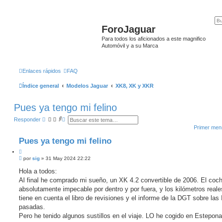
ForoJaguar
Para todos los aficionados a este magnifico
Automóvil y a su Marca
Enlaces rápidos
FAQ
Índice general
Modelos Jaguar
XK8, XK y XKR
Pues ya tengo mi felino
B
B
Responder
u
ú
Primer mens
s
s
c
q
Pues ya tengo mi felino
a
u
r
e
C
d
M
i
por
sig
»
31 May 2024 22:22
a
e
a
t
n
Hola a todos:
v
a
s
a
Al final he comprado mi sueño, un XK 4.2 convertible de 2006. El coc
r
a
n
j
absolutamente impecable por dentro y por fuera, y los kilómetros reale
z
e
a
tiene en cuenta el libro de revisiones y el informe de la DGT sobre las
s
d
i
pasadas.
a
n
Pero he tenido algunos sustillos en el viaje. LO he cogido en Estepon
l