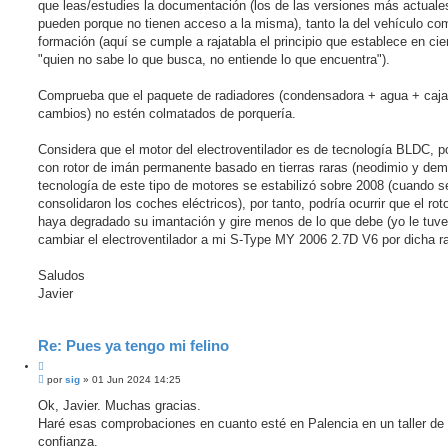
que leas/estudies la documentación (los de las versiones más actuale
pueden porque no tienen acceso a la misma), tanto la del vehículo co
formación (aquí se cumple a rajatabla el principio que establece en cie
"quien no sabe lo que busca, no entiende lo que encuentra").
Comprueba que el paquete de radiadores (condensadora + agua + caja
cambios) no estén colmatados de porquería.
Considera que el motor del electroventilador es de tecnología BLDC, po
con rotor de imán permanente basado en tierras raras (neodimio y dem
tecnología de este tipo de motores se estabilizó sobre 2008 (cuando s
consolidaron los coches eléctricos), por tanto, podría ocurrir que el rot
haya degradado su imantación y gire menos de lo que debe (yo le tuv
cambiar el electroventilador a mi S-Type MY 2006 2.7D V6 por dicha r
Saludos
Javier
Re: Pues ya tengo mi felino
C
M
i
por
sig
»
01 Jun 2024 14:25
e
t
n
Ok, Javier. Muchas gracias.
a
s
Haré esas comprobaciones en cuanto esté en Palencia en un taller de
r
a
j
confianza.