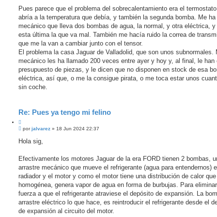
e
t
n
Pues parece que el problema del sobrecalentamiento era el termostato
a
s
abría a la temperatura que debía, y también la segunda bomba. Me ha 
r
a
j
mecánico que lleva dos bombas de agua, la normal, y otra eléctrica, y
e
esta última la que va mal. También me hacía ruido la correa de transm
s
i
que me la van a cambiar junto con el tensor.
n
El problema la casa Jaguar de Valladolid, que son unos subnormales. 
l
e
mecánico les ha llamado 200 veces entre ayer y hoy y, al final, le han
e
presupuesto de piezas, y le dicen que no disponen en stock de esa b
r
eléctrica, así que, o me la consigue pirata, o me toca estar unos cuan
sin coche.
Re: Pues ya tengo mi felino
C
M
i
por
jalvarez
»
18 Jun 2024 22:37
e
t
n
Hola sig,
a
s
r
a
j
Efectivamente los motores Jaguar de la era FORD tienen 2 bombas, u
e
arrastre mecánico que mueve el refrigerante (agua para entendernos) e
s
i
radiador y el motor y como el motor tiene una distribución de calor que
n
homogénea, genera vapor de agua en forma de burbujas. Para eliminar
l
e
fuerza a que el refrigerante atraviese el depósito de expansión. La bo
e
arrastre eléctrico lo que hace, es reintroducir el refrigerante desde el d
r
de expansión al circuito del motor.