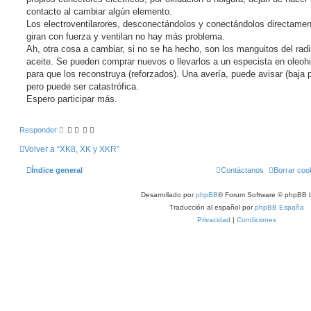
contacto al cambiar algún elemento.
Los electroventilarores, desconectándolos y conectándolos directamen
giran con fuerza y ventilan no hay más problema.
Ah, otra cosa a cambiar, si no se ha hecho, son los manguitos del rad
aceite. Se pueden comprar nuevos o llevarlos a un especista en oleohi
para que los reconstruya (reforzados). Una avería, puede avisar (baja p
pero puede ser catastrófica.
Espero participar más.
Responder
Volver a “XK8, XK y XKR”
Índice general
Contáctanos
Borrar coo
Desarrollado por
phpBB
® Forum Software © phpBB L
Traducción al español por
phpBB España
Privacidad
|
Condiciones