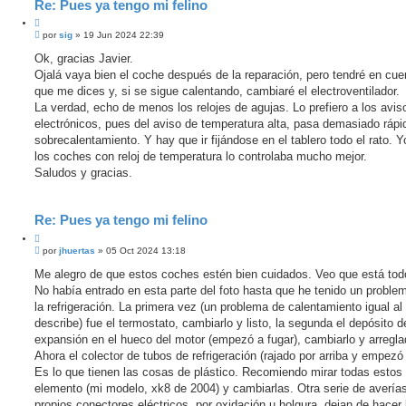
Re: Pues ya tengo mi felino
C
M
i
por
sig
»
19 Jun 2024 22:39
e
t
n
Ok, gracias Javier.
a
s
Ojalá vaya bien el coche después de la reparación, pero tendré en cue
r
a
j
que me dices y, si se sigue calentando, cambiaré el electroventilador.
e
La verdad, echo de menos los relojes de agujas. Lo prefiero a los avis
s
i
electrónicos, pues del aviso de temperatura alta, pasa demasiado rápi
n
sobrecalentamiento. Y hay que ir fijándose en el tablero todo el rato. 
l
e
los coches con reloj de temperatura lo controlaba mucho mejor.
e
Saludos y gracias.
r
Re: Pues ya tengo mi felino
C
M
i
por
jhuertas
»
05 Oct 2024 13:18
e
t
n
Me alegro de que estos coches estén bien cuidados. Veo que está tod
a
s
No había entrado en esta parte del foto hasta que he tenido un problem
r
a
j
la refrigeración. La primera vez (un problema de calentamiento igual al
e
describe) fue el termostato, cambiarlo y listo, la segunda el depósito d
s
i
expansión en el hueco del motor (empezó a fugar), cambiarlo y arregla
n
Ahora el colector de tubos de refrigeración (rajado por arriba y empezó 
l
e
Es lo que tienen las cosas de plástico. Recomiendo mirar todas estos
e
elemento (mi modelo, xk8 de 2004) y cambiarlas. Otra serie de avería
r
propios conectores eléctricos, por oxidación u holgura, dejan de hacer