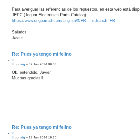
Para averiguar las referencias de los repuestos, en esta web está dispo
JEPC (Jaguar Electronics Parts Catalog):
https://www.sngbarratt.com/English/#/FR ... eBranch=FR
Saludos
Javier
Re: Pues ya tengo mi felino
C
M
i
por
sig
»
02 Jun 2024 09:33
e
t
n
Ok, entendido, Javier.
a
s
Muchas gracias!!
r
a
j
e
s
i
n
l
e
e
r
Re: Pues ya tengo mi felino
C
M
i
por
sig
»
18 Jun 2024 19:20