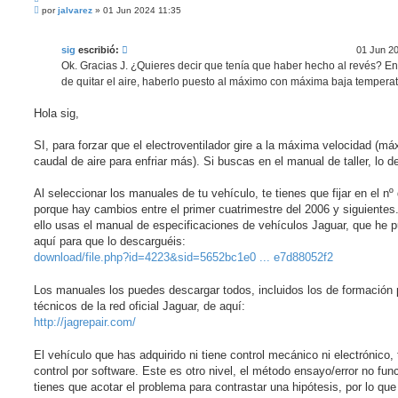
M
i
por
jalvarez
»
01 Jun 2024 11:35
e
t
n
a
s
r
sig
escribió:
01 Jun 2
a
j
Ok. Gracias J. ¿Quieres decir que tenía que haber hecho al revés? En
e
de quitar el aire, haberlo puesto al máximo con máxima baja tempera
s
i
n
Hola sig,
l
e
e
SI, para forzar que el electroventilador gire a la máxima velocidad (m
r
caudal de aire para enfriar más). Si buscas en el manual de taller, lo d
Al seleccionar los manuales de tu vehículo, te tienes que fijar en el nº 
porque hay cambios entre el primer cuatrimestre del 2006 y siguientes
ello usas el manual de especificaciones de vehículos Jaguar, que he 
aquí para que lo descarguéis:
download/file.php?id=4223&sid=5652bc1e0 ... e7d88052f2
Los manuales los puedes descargar todos, incluidos los de formación 
técnicos de la red oficial Jaguar, de aquí:
http://jagrepair.com/
El vehículo que has adquirido ni tiene control mecánico ni electrónico, 
control por software. Este es otro nivel, el método ensayo/error no fun
tienes que acotar el problema para contrastar una hipótesis, por lo que