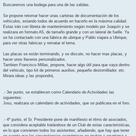
Buscaremos una bodega para una de las salidas.
Se propone retomar hacer unas carteras de documentación de los
vehículos, estando todos de acuerdo en hacerlo en la máxima calidad.
Estas irán con libreta de mantenimiento según modelo por Joaquín y se
realizara en formato A5, de tamaño grande y con un lateral de fuelle. Ya
se ha contactado con una fabrica de ubrique y Pablo viajara a Ubrique,
para ver otras fabricas y rematar el tema.
Las placas se están terminando, y se discute, no hacer mas placas, y
hacer unos llaveros personalizados.
Tambien Francisco Millas, propone, hacer algo útil para que vaya dentro
del vehiculo, tipo kit de primeros auxilios, pequeño destornillador, etc.
Mirara ideas y las propondrá,
.- 3er punto, se establecen como Calendario de Actividades las
siguientes:
Josu, realizara un calendario de actividades, que se publicara en el foro.
.- 4º punto, el Sr. Presidente pone de manifiesto el ritmo de asociados,
que considera aceptable tratándose de un Club de estas características,
en lo que convienen todos los asistentes, añadiendo, que hay que tener
en cuenta que las circunstancias económicas no invitan a apuntarse a