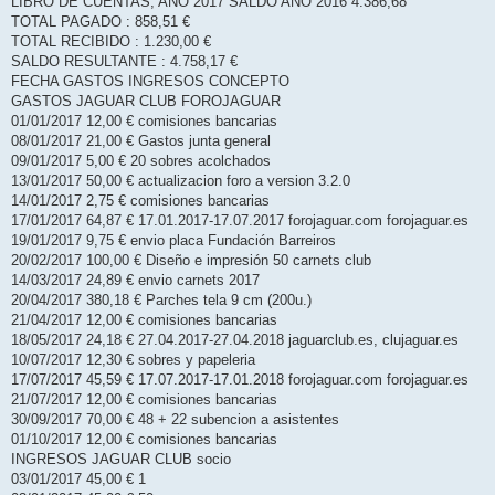
LIBRO DE CUENTAS, AÑO 2017 SALDO AÑO 2016 4.386,68
TOTAL PAGADO : 858,51 €
TOTAL RECIBIDO : 1.230,00 €
SALDO RESULTANTE : 4.758,17 €
FECHA GASTOS INGRESOS CONCEPTO
GASTOS JAGUAR CLUB FOROJAGUAR
01/01/2017 12,00 € comisiones bancarias
08/01/2017 21,00 € Gastos junta general
09/01/2017 5,00 € 20 sobres acolchados
13/01/2017 50,00 € actualizacion foro a version 3.2.0
14/01/2017 2,75 € comisiones bancarias
17/01/2017 64,87 € 17.01.2017-17.07.2017 forojaguar.com forojaguar.es
19/01/2017 9,75 € envio placa Fundación Barreiros
20/02/2017 100,00 € Diseño e impresión 50 carnets club
14/03/2017 24,89 € envio carnets 2017
20/04/2017 380,18 € Parches tela 9 cm (200u.)
21/04/2017 12,00 € comisiones bancarias
18/05/2017 24,18 € 27.04.2017-27.04.2018 jaguarclub.es, clujaguar.es
10/07/2017 12,30 € sobres y papeleria
17/07/2017 45,59 € 17.07.2017-17.01.2018 forojaguar.com forojaguar.es
21/07/2017 12,00 € comisiones bancarias
30/09/2017 70,00 € 48 + 22 subencion a asistentes
01/10/2017 12,00 € comisiones bancarias
INGRESOS JAGUAR CLUB socio
03/01/2017 45,00 € 1