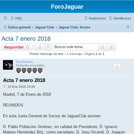
ForoJaguar
FAQ
Registrarse
Identificarse
B
Índice general
Jaguar Club
Jaguar Club, Socios
u
Acta 7 enero 2018
s
Buscar
Búsqueda 
Responder
c
Primer mensaje sin leer
• 1 mensaje • Página
1
de
1
a
TheShadow
r
Cortando encendido...
Acta 7 enero 2018
M
10 Ene 2018 10:26
e
n
Madrid, 7 de Enero de 2018
s
a
j
REUNIDOS
e
s
i
En esta Junta General de Socios de JaguarClub asisten:
n
l
e
D. Pablo Población Jiménez, en calidad de Presidente, D. Ignacio
e
Mateos Hernández Briz, como secretario, D. Josu Vicandi, D. Joaquín
r