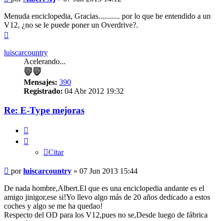
sin
leer
Menuda enciclopedia, Gracias........... por lo que he entendido a un
V12, ¿no se le puede poner un Overdrive?.
Arriba
luiscarcountry
Acelerando...
Mensajes:
390
Registrado:
04 Abr 2012 19:32
Re: E-Type mejoras
Citar
Citar
Mensaje
por
luiscarcountry
»
07 Jun 2013 15:44
sin
leer
De nada hombre,Albert.El que es una enciclopedia andante es el
amigo jinigor,ese si!Yo llevo algo más de 20 años dedicado a estos
coches y algo se me ha quedao!
Respecto del OD para los V12,pues no se,Desde luego de fábrica