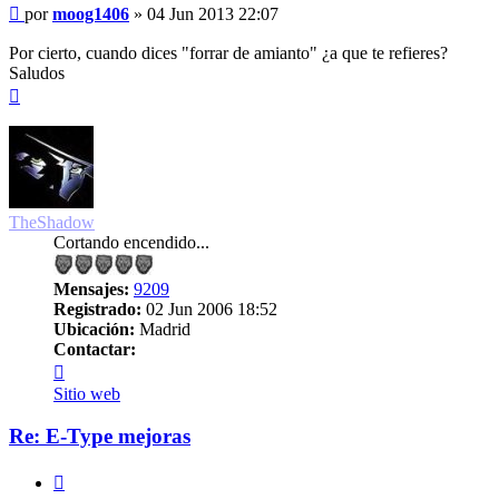
Mensaje
por
moog1406
»
04 Jun 2013 22:07
sin
leer
Por cierto, cuando dices "forrar de amianto" ¿a que te refieres?
Saludos
Arriba
TheShadow
Cortando encendido...
Mensajes:
9209
Registrado:
02 Jun 2006 18:52
Ubicación:
Madrid
Contactar:
Contactar
TheShadow
Sitio web
Re: E-Type mejoras
Citar