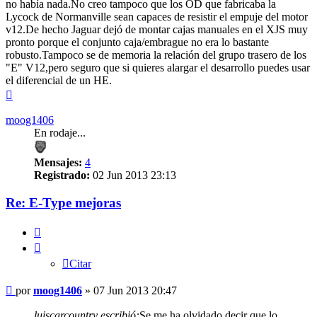
no había nada.No creo tampoco que los OD que fabricaba la
Lycock de Normanville sean capaces de resistir el empuje del motor
v12.De hecho Jaguar dejó de montar cajas manuales en el XJS muy
pronto porque el conjunto caja/embrague no era lo bastante
robusto.Tampoco se de memoria la relación del grupo trasero de los
"E" V12,pero seguro que si quieres alargar el desarrollo puedes usar
el diferencial de un HE.
Arriba
moog1406
En rodaje...
Mensajes:
4
Registrado:
02 Jun 2013 23:13
Re: E-Type mejoras
Citar
Citar
Mensaje
por
moog1406
»
07 Jun 2013 20:47
sin
leer
luiscarcountry escribió:
Se me ha olvidado decir que lo