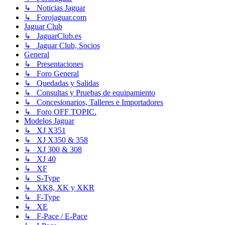
↳ Noticias Jaguar
↳ Forojaguar.com
Jaguar Club
↳ JaguarClub.es
↳ Jaguar Club, Socios
General
↳ Presentaciones
↳ Foro General
↳ Quedadas y Salidas
↳ Consultas y Pruebas de equipamiento
↳ Concesionarios, Talleres e Importadores
↳ Foro OFF TOPIC.
Modelos Jaguar
↳ XJ X351
↳ XJ X350 & 358
↳ XJ 300 & 308
↳ XJ 40
↳ XF
↳ S-Type
↳ XK8, XK y XKR
↳ F-Type
↳ XE
↳ F-Pace / E-Pace