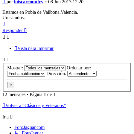
Mensaje
por
luiscarcountry
»
08 Jun 2013 12:20
sin
leer
Estamos en Pobla de Vallbona,Valencia.
Un saludos.
Arriba
Responder
Vista para imprimir
Mostrar:
Ordenar por:
Dirección:
12 mensajes • Página
1
de
1
Volver a “Clásicos y Veteranos”
Ir a
ForoJaguar.com
↳ ForoJaguar