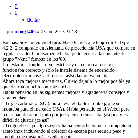
Citar
Citar
Mensaje
por
moog1406
»
03 Jun 2013 21:58
sin
leer
Buenas. Soy nuevo en el foro. Hace 6 años que tengo un E-Type
4.2 2+2 comprado en Alemania de procedencia USA que compre en
regular estado. Curiosamente habia pertenecido a la cantante del
grupo "Nena" famoso en los '80.
Lo restauré a fondo a nivel estético y en cuanto a mecánica
funcionaba correcto y solo le instalé sistema de encendido
electrónico y repase la dirección asistida que ya incluia,
Ahora toca mejoras mecánicas. Quiero dejarlo lo mejor posible ya
que disfruto mucho con este coche.
Habia pensado en las siguientes mejoras y agradeceria consejos y
sugerencias:
- Triple carburador SU (ahora lleva el doble stronberg que se
montaba para el mercado USA). Habia pensado en el Weber pero
me lo han desaconsejado porque quema demasiada gasolina y es
dificil de ajustar ¿es así?
- Tengo el escape algo viejo y habia pensado en un kit completo en
acero inox incluyendo el colector de escape para reducir peso y
tambien me gusta más estéticamente.