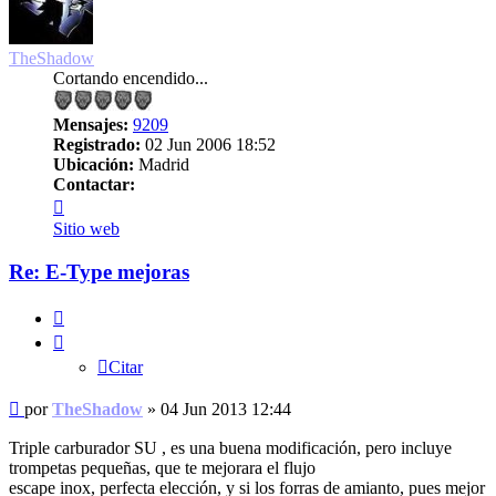
TheShadow
Cortando encendido...
Mensajes:
9209
Registrado:
02 Jun 2006 18:52
Ubicación:
Madrid
Contactar:
Contactar
TheShadow
Sitio web
Re: E-Type mejoras
Citar
Citar
Mensaje
por
TheShadow
»
04 Jun 2013 12:44
sin
leer
Triple carburador SU , es una buena modificación, pero incluye
trompetas pequeñas, que te mejorara el flujo
escape inox, perfecta elección, y si los forras de amianto, pues mejor