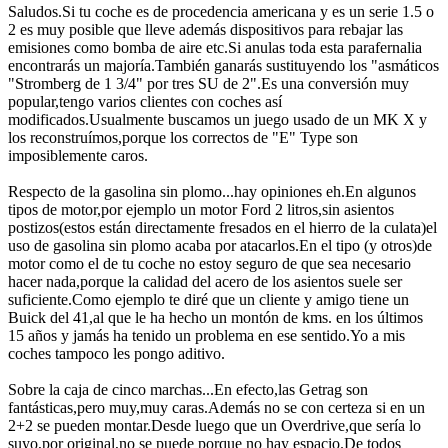
leer
Saludos.Si tu coche es de procedencia americana y es un serie 1.5 o
2 es muy posible que lleve además dispositivos para rebajar las
emisiones como bomba de aire etc.Si anulas toda esta parafernalia
encontrarás un majoría.También ganarás sustituyendo los "asmáticos
"Stromberg de 1 3/4" por tres SU de 2".Es una conversión muy
popular,tengo varios clientes con coches así
modificados.Usualmente buscamos un juego usado de un MK X y
los reconstruímos,porque los correctos de "E" Type son
imposiblemente caros.
Respecto de la gasolina sin plomo...hay opiniones eh.En algunos
tipos de motor,por ejemplo un motor Ford 2 litros,sin asientos
postizos(estos están directamente fresados en el hierro de la culata)el
uso de gasolina sin plomo acaba por atacarlos.En el tipo (y otros)de
motor como el de tu coche no estoy seguro de que sea necesario
hacer nada,porque la calidad del acero de los asientos suele ser
suficiente.Como ejemplo te diré que un cliente y amigo tiene un
Buick del 41,al que le ha hecho un montón de kms. en los últimos
15 años y jamás ha tenido un problema en ese sentido.Yo a mis
coches tampoco les pongo aditivo.
Sobre la caja de cinco marchas...En efecto,las Getrag son
fantásticas,pero muy,muy caras.Además no se con certeza si en un
2+2 se pueden montar.Desde luego que un Overdrive,que sería lo
suyo,por original,no se puede porque no hay espacio.De todos