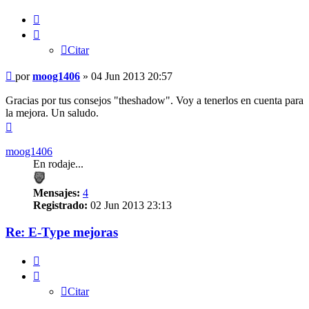
Citar
Citar
Mensaje
por
moog1406
»
04 Jun 2013 20:57
sin
leer
Gracias por tus consejos "theshadow". Voy a tenerlos en cuenta para
la mejora. Un saludo.
Arriba
moog1406
En rodaje...
Mensajes:
4
Registrado:
02 Jun 2013 23:13
Re: E-Type mejoras
Citar
Citar