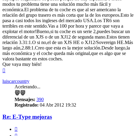
modos tu problema tiene una solución mucho más fácil y
económica.El problema de tu coche es que al ser americano la
relación del grupo trasero es más corta que la de los europeos.Esto le
pasa a casi todos los ingleses del mercado USA.Los TR6 son
terribles en este sentido.Vas a 100 por hora y parece que vaya a
explotar el motor!Bueno,si tu coche es un serie 2,puedes buscar un
diferencial de un XJS o de un XJ12 de segunda mano.Estos tienen
relación 3.31:1.O si no,el de un XJS HE o XJ12/Sovereign HE.Más
largo aún,2.88:1.Creo que esta es la mejor solución.Desde luego,la
más económica y el coche queda más original,que es algo que se
valora bastante en estos coches.
Que vaya muy bién!
Arriba
luiscarcountry
Acelerando...
Mensajes:
390
Registrado:
04 Abr 2012 19:32
Re: E-Type mejoras
Citar