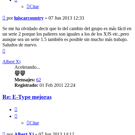
Citar
Mensaje
por
luiscarcountry
»
07 Jun 2013 12:33
sin
leer
Se me ha olvidado decir que lo del cambio del grupo es más fácil en
un serie 2 porque los palieres son iguales a los de los XJS etc.,pero
aunque sea un serie 1.5 también es posible sin mucho más trabajo.
Saludos de nuevo.
Arriba
Albert Xj
Acelerando...
Mensajes:
62
Registrado:
01 Feb 2011 22:24
Re: E-Type mejoras
Citar
Citar
Mensaje
por
Albert Xj
»
07 Jun 2013 14:12