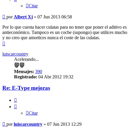
Citar
Mensaje
por
Albert Xj
»
07 Jun 2013 06:58
sin
leer
Por lo que cuesta hacer culatas para no tener que poner el aditivo es
antieconómico. Tampoco es un coche (supongo) que utilices mucho
y no creo que amortices nunca el coste de las culatas.
Arriba
luiscarcountry
Acelerando...
Mensajes:
390
Registrado:
04 Abr 2012 19:32
Re: E-Type mejoras
Citar
Citar
Mensaje
por
luiscarcountry
»
07 Jun 2013 12:29
sin