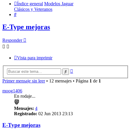
Índice general
Modelos Jaguar
Clásicos y Veteranos
Buscar
E-Type mejoras
Responder
Vista para imprimir
Búsqueda
Buscar
avanzada
Primer mensaje sin leer
• 12 mensajes • Página
1
de
1
moog1406
En rodaje...
Mensajes:
4
Registrado:
02 Jun 2013 23:13
E-Type mejoras