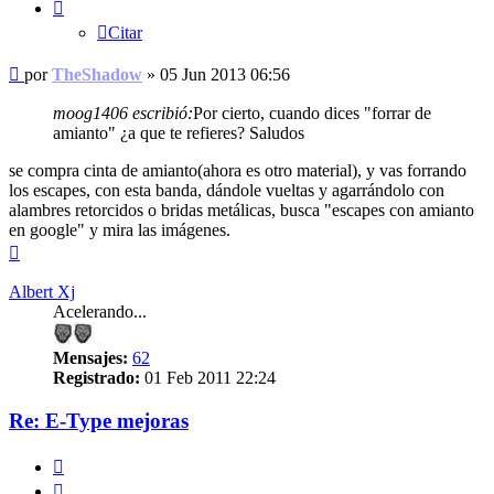
Citar
Mensaje
por
TheShadow
»
05 Jun 2013 06:56
sin
leer
moog1406 escribió:
Por cierto, cuando dices "forrar de
amianto" ¿a que te refieres? Saludos
se compra cinta de amianto(ahora es otro material), y vas forrando
los escapes, con esta banda, dándole vueltas y agarrándolo con
alambres retorcidos o bridas metálicas, busca "escapes con amianto
en google" y mira las imágenes.
Arriba
Albert Xj
Acelerando...
Mensajes:
62
Registrado:
01 Feb 2011 22:24
Re: E-Type mejoras
Citar