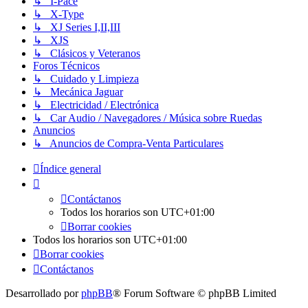
↳ I-Pace
↳ X-Type
↳ XJ Series I,II,III
↳ XJS
↳ Clásicos y Veteranos
Foros Técnicos
↳ Cuidado y Limpieza
↳ Mecánica Jaguar
↳ Electricidad / Electrónica
↳ Car Audio / Navegadores / Música sobre Ruedas
Anuncios
↳ Anuncios de Compra-Venta Particulares
Índice general
Contáctanos
Todos los horarios son
UTC+01:00
Borrar cookies
Todos los horarios son
UTC+01:00
Borrar cookies
Contáctanos
Desarrollado por
phpBB
® Forum Software © phpBB Limited