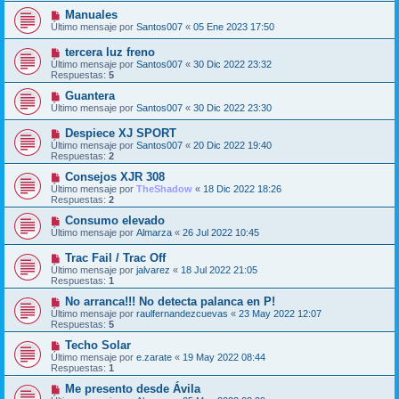
Manuales
Último mensaje por
Santos007
«
05 Ene 2023 17:50
tercera luz freno
Último mensaje por
Santos007
«
30 Dic 2022 23:32
Respuestas:
5
Guantera
Último mensaje por
Santos007
«
30 Dic 2022 23:30
Despiece XJ SPORT
Último mensaje por
Santos007
«
20 Dic 2022 19:40
Respuestas:
2
Consejos XJR 308
Último mensaje por
TheShadow
«
18 Dic 2022 18:26
Respuestas:
2
Consumo elevado
Último mensaje por
Almarza
«
26 Jul 2022 10:45
Trac Fail / Trac Off
Último mensaje por
jalvarez
«
18 Jul 2022 21:05
Respuestas:
1
No arranca!!! No detecta palanca en P!
Último mensaje por
raulfernandezcuevas
«
23 May 2022 12:07
Respuestas:
5
Techo Solar
Último mensaje por
e.zarate
«
19 May 2022 08:44
Respuestas:
1
Me presento desde Ávila