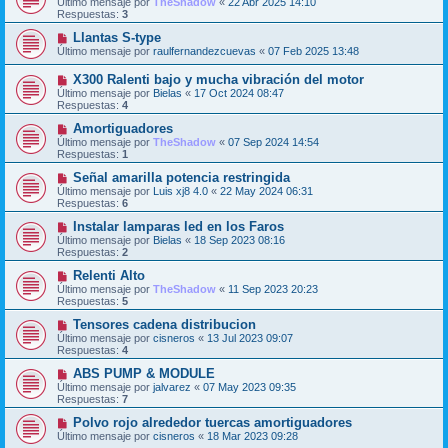
Último mensaje por
TheShadow
«
22 Abr 2025 14:10
Respuestas:
3
Llantas S-type
Último mensaje por
raulfernandezcuevas
«
07 Feb 2025 13:48
X300 Ralenti bajo y mucha vibración del motor
Último mensaje por
Bielas
«
17 Oct 2024 08:47
Respuestas:
4
Amortiguadores
Último mensaje por
TheShadow
«
07 Sep 2024 14:54
Respuestas:
1
Señal amarilla potencia restringida
Último mensaje por
Luis xj8 4.0
«
22 May 2024 06:31
Respuestas:
6
Instalar lamparas led en los Faros
Último mensaje por
Bielas
«
18 Sep 2023 08:16
Respuestas:
2
Relenti Alto
Último mensaje por
TheShadow
«
11 Sep 2023 20:23
Respuestas:
5
Tensores cadena distribucion
Último mensaje por
cisneros
«
13 Jul 2023 09:07
Respuestas:
4
ABS PUMP & MODULE
Último mensaje por
jalvarez
«
07 May 2023 09:35
Respuestas:
7
Polvo rojo alrededor tuercas amortiguadores
Último mensaje por
cisneros
«
18 Mar 2023 09:28