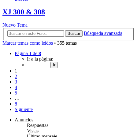
XJ 300 & 308
Nuevo Tema
Búsqueda avanzada
Buscar
Marcar temas como leídos
• 355 temas
Página
1
de
8
Ir a la página:
1
2
3
4
5
…
8
Siguiente
Anuncios
Respuestas
Vistas
Último mensaje