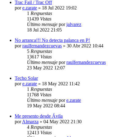
Trac Fail / Trac Off
por
e.zarate
»
18 Jul 2022 19:02
1
Respuestas
11439
Vistas
Último mensaje
por
jalvarez
18 Jul 2022 21:05
No arranca!!! No detecta palanca en P!
por
raulfernandezcuevas
»
30 Abr 2022 10:44
5
Respuestas
13617
Vistas
Último mensaje
por
raulfernandezcuevas
23 May 2022 12:07
Techo Solar
por
e.zarate
»
18 May 2022 11:42
1
Respuestas
11768
Vistas
Último mensaje
por
e.zarate
19 May 2022 08:44
Me presento desde Ávila
por
Almarza
»
04 May 2022 21:30
4
Respuestas
12413
Vistas