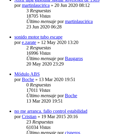
por
martinlaucirica
»
20 Jun 2020 08:12
3
Respuestas
18705
Vistas
Último mensaje
por
martinlaucirica
23 Jun 2020 06:28
sonido motor tubo escape
por
e.zarate
»
12 May 2020 13:20
2
Respuestas
16996
Vistas
Último mensaje
por
Baugaros
20 May 2020 23:29
Módulo ABS
por
Boche
»
13 Mar 2020 19:51
0
Respuestas
17011
Vistas
Último mensaje
por
Boche
13 Mar 2020 19:51
no me arranca. fallo control estabilidad
por
Cristian
»
19 Mar 2015 20:16
23
Respuestas
61034
Vistas
Último mensaje
por
cisneros