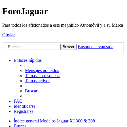
ForoJaguar
Para todos los aficionados a este magnifico Automóvil y a su Marca
Obviar
Búsqueda avanzada
Buscar
Enlaces rápidos
Mensajes no leídos
Temas sin respuesta
Temas activos
Buscar
FAQ
Identificarse
Registrarse
Índice general
Modelos Jaguar
XJ 300 & 308
Buscar