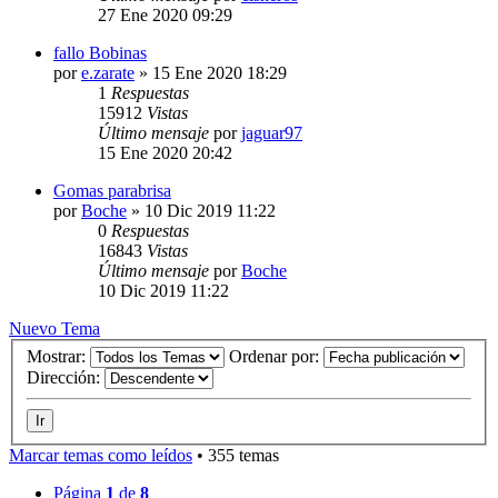
27 Ene 2020 09:29
fallo Bobinas
por
e.zarate
»
15 Ene 2020 18:29
1
Respuestas
15912
Vistas
Último mensaje
por
jaguar97
15 Ene 2020 20:42
Gomas parabrisa
por
Boche
»
10 Dic 2019 11:22
0
Respuestas
16843
Vistas
Último mensaje
por
Boche
10 Dic 2019 11:22
Nuevo Tema
Mostrar:
Ordenar por:
Dirección:
Marcar temas como leídos
• 355 temas
Página
1
de
8