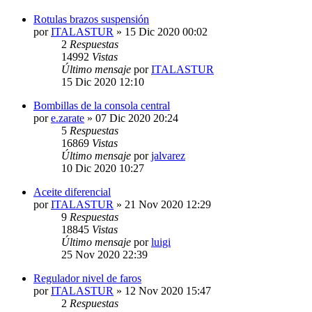
Rotulas brazos suspensión
por
ITALASTUR
»
15 Dic 2020 00:02
2
Respuestas
14992
Vistas
Último mensaje
por
ITALASTUR
15 Dic 2020 12:10
Bombillas de la consola central
por
e.zarate
»
07 Dic 2020 20:24
5
Respuestas
16869
Vistas
Último mensaje
por
jalvarez
10 Dic 2020 10:27
Aceite diferencial
por
ITALASTUR
»
21 Nov 2020 12:29
9
Respuestas
18845
Vistas
Último mensaje
por
luigi
25 Nov 2020 22:39
Regulador nivel de faros
por
ITALASTUR
»
12 Nov 2020 15:47
2
Respuestas