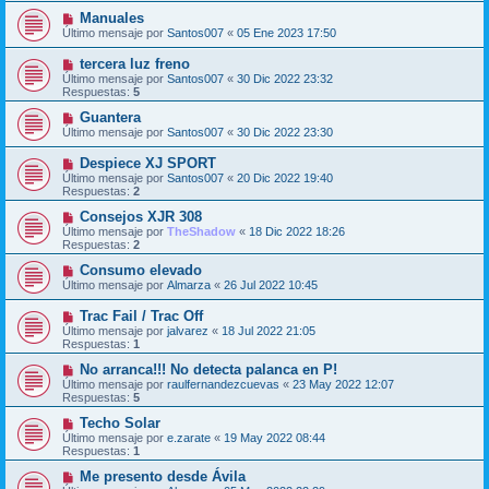
Manuales
Último mensaje por
Santos007
«
05 Ene 2023 17:50
tercera luz freno
Último mensaje por
Santos007
«
30 Dic 2022 23:32
Respuestas:
5
Guantera
Último mensaje por
Santos007
«
30 Dic 2022 23:30
Despiece XJ SPORT
Último mensaje por
Santos007
«
20 Dic 2022 19:40
Respuestas:
2
Consejos XJR 308
Último mensaje por
TheShadow
«
18 Dic 2022 18:26
Respuestas:
2
Consumo elevado
Último mensaje por
Almarza
«
26 Jul 2022 10:45
Trac Fail / Trac Off
Último mensaje por
jalvarez
«
18 Jul 2022 21:05
Respuestas:
1
No arranca!!! No detecta palanca en P!
Último mensaje por
raulfernandezcuevas
«
23 May 2022 12:07
Respuestas:
5
Techo Solar
Último mensaje por
e.zarate
«
19 May 2022 08:44
Respuestas:
1
Me presento desde Ávila