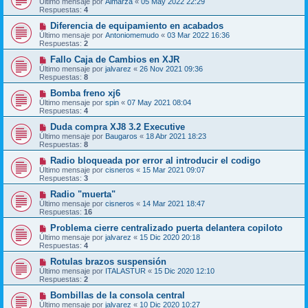
Último mensaje por
Almarza
«
05 May 2022 22:29
Respuestas:
4
Diferencia de equipamiento en acabados
Último mensaje por
Antoniomemudo
«
03 Mar 2022 16:36
Respuestas:
2
Fallo Caja de Cambios en XJR
Último mensaje por
jalvarez
«
26 Nov 2021 09:36
Respuestas:
8
Bomba freno xj6
Último mensaje por
spin
«
07 May 2021 08:04
Respuestas:
4
Duda compra XJ8 3.2 Executive
Último mensaje por
Baugaros
«
18 Abr 2021 18:23
Respuestas:
8
Radio bloqueada por error al introducir el codigo
Último mensaje por
cisneros
«
15 Mar 2021 09:07
Respuestas:
3
Radio "muerta"
Último mensaje por
cisneros
«
14 Mar 2021 18:47
Respuestas:
16
Problema cierre centralizado puerta delantera copiloto
Último mensaje por
jalvarez
«
15 Dic 2020 20:18
Respuestas:
4
Rotulas brazos suspensión
Último mensaje por
ITALASTUR
«
15 Dic 2020 12:10
Respuestas:
2
Bombillas de la consola central
Último mensaje por
jalvarez
«
10 Dic 2020 10:27