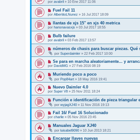
por
avabril
»
10 Ene 2017 11:06
Fuel Fail 11
por
AlbertitoLNunez
»
16 Jul 2017 18:09
llantas de xjs 15" en xjs 40 metrica
por
hansnavasxjs
»
03 Jul 2017 18:55
Bulb failure
por
avabril
»
03 Feb 2017 13:57
números de chasis para buscar piezas. Qué s
por
Superdaimler
»
22 Feb 2017 10:00
Se para en marcha aleatoriamente... y arran
por
DavidMG
»
27 Feb 2016 08:19
Muriendo poco a poco
por
Pop84art
»
18 May 2016 19:41
Nuevo Daimler 4.0
por
Super V8
»
25 Nov 2011 18:24
Función e identificación de pieza triangular 
por
wyjagXJ40
»
11 Nov 2016 19:13
Fail 16/ Fuel 16 Solucionado
por
charlie
»
05 Nov 2016 23:45
Manuales Jaguar XJ40
por
luisabel9090
»
10 Jun 2013 18:21
Encargar llaves nuevas