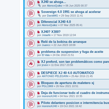
XJ40 se ahoga…
por
AlonsoQuilez
»
06 Jun 2025 00:37
Sovereign 4.0 1991 se ahoga al acelerar
por
DavidMG
»
29 Sep 2015 11:41
Diferencial XJ40 4.0
por
AlonsoQuilez
»
07 Mar 2025 05:41
XJ40? X300?
por
Jotaefe
»
17 Nov 2019 12:04
Relé de la bobina de arranque
por
Juancc
»
22 Jun 2023 18:09
problema de suspension y fuga de aceite
por
El Vala
»
24 Dic 2010 21:51
XJ preford, son tan problemáticos como pa
por
jrsevi
»
11 Ene 2017 23:56
DESPIECE XJ 40 4.0 AUTOMATICO
por
ANTONIO PELEGRIN
»
25 Abr 2016 21:45
Bloqueo de apertura de maletero xj
por
PGL1969
»
26 Nov 2021 10:51
Deja de funcionar todo el cuadro de instrum
por
morenoXJ40
»
04 Nov 2021 10:35
Piloto delantero posicion e intermitencia bu
por
morenoXJ40
»
19 Oct 2021 16:42