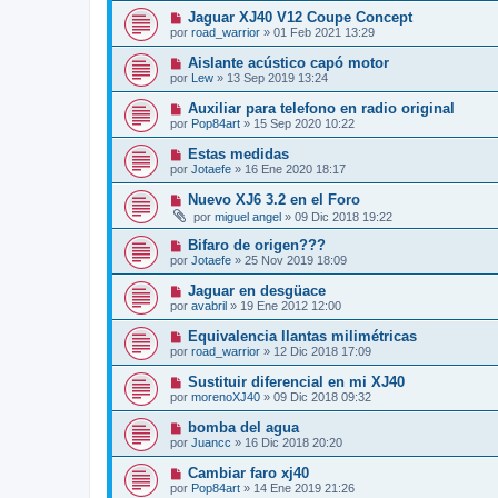
Jaguar XJ40 V12 Coupe Concept
por
road_warrior
»
01 Feb 2021 13:29
Aislante acústico capó motor
por
Lew
»
13 Sep 2019 13:24
Auxiliar para telefono en radio original
por
Pop84art
»
15 Sep 2020 10:22
Estas medidas
por
Jotaefe
»
16 Ene 2020 18:17
Nuevo XJ6 3.2 en el Foro
por
miguel angel
»
09 Dic 2018 19:22
Bifaro de origen???
por
Jotaefe
»
25 Nov 2019 18:09
Jaguar en desgüace
por
avabril
»
19 Ene 2012 12:00
Equivalencia llantas milimétricas
por
road_warrior
»
12 Dic 2018 17:09
Sustituir diferencial en mi XJ40
por
morenoXJ40
»
09 Dic 2018 09:32
bomba del agua
por
Juancc
»
16 Dic 2018 20:20
Cambiar faro xj40
por
Pop84art
»
14 Ene 2019 21:26