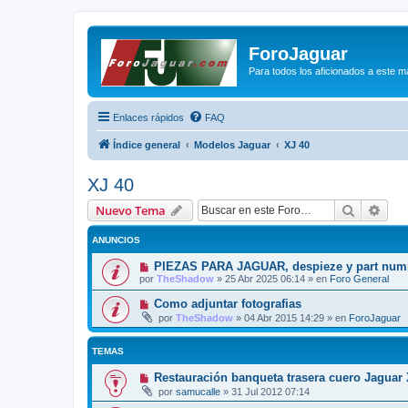
ForoJaguar
Para todos los aficionados a este m
Enlaces rápidos
FAQ
Índice general
Modelos Jaguar
XJ 40
XJ 40
Buscar
Bús
Nuevo Tema
ANUNCIOS
PIEZAS PARA JAGUAR, despieze y part num
por
TheShadow
»
25 Abr 2025 06:14
» en
Foro General
Como adjuntar fotografias
por
TheShadow
»
04 Abr 2015 14:29
» en
ForoJaguar
TEMAS
Restauración banqueta trasera cuero Jaguar
por
samucalle
»
31 Jul 2012 07:14