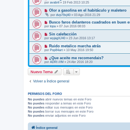
por
avabril
»
19 Feb 2013 10:25
Olor a gasolina en el habitáculo y maletero
por
dvp79xj40
»
03 Ago 2016 21:29
Busco faros delanteros cuadrados en buen es
por
lopa
»
07 Jun 2016 08:03
Sin calefacción
por
wyjagXJ40
»
23 Jun 2016 13:17
Ruido metalico marcha atrás
por
Pop84art
»
10 May 2016 19:50
¿Que aceite me recomendais?
por
ADRI ///M
»
24 Abr 2016 18:20
Nuevo Tema
Volver a Índice general
PERMISOS DEL FORO
No puedes
abrir nuevos temas en este Foro
No puedes
responder a temas en este Foro
No puedes
editar sus mensajes en este Foro
No puedes
borrar sus mensajes en este Foro
No puedes
enviar adjuntos en este Foro
Índice general