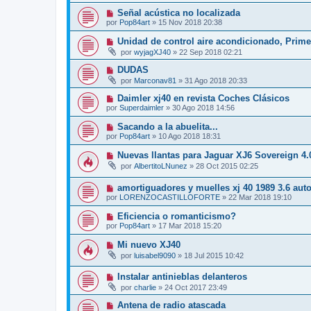
Señal acústica no localizada
por
Pop84art
»
15 Nov 2018 20:38
Unidad de control aire acondicionado, Primer
por
wyjagXJ40
»
22 Sep 2018 02:21
DUDAS
por
Marconav81
»
31 Ago 2018 20:33
Daimler xj40 en revista Coches Clásicos
por
Superdaimler
»
30 Ago 2018 14:56
Sacando a la abuelita...
por
Pop84art
»
10 Ago 2018 18:31
Nuevas llantas para Jaguar XJ6 Sovereign 4.
por
AlbertitoLNunez
»
28 Oct 2015 02:25
amortiguadores y muelles xj 40 1989 3.6 aut
por
LORENZOCASTILLOFORTE
»
22 Mar 2018 19:10
Eficiencia o romanticismo?
por
Pop84art
»
17 Mar 2018 15:20
Mi nuevo XJ40
por
luisabel9090
»
18 Jul 2015 10:42
Instalar antinieblas delanteros
por
charlie
»
24 Oct 2017 23:49
Antena de radio atascada