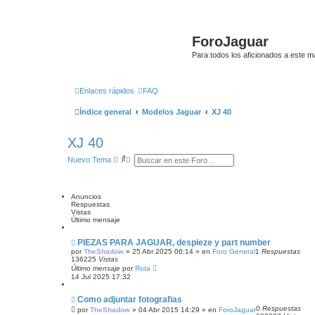
ForoJaguar
Para todos los aficionados a este m
Enlaces rápidos
FAQ
Índice general
Modelos Jaguar
XJ 40
XJ 40
B
B
Nuevo Tema
u
ú
s
s
c
q
a
u
Anuncios
r
e
Respuestas
d
Vistas
a
Último mensaje
a
v
PIEZAS PARA JAGUAR, despieze y part number
a
n
por
TheShadow
»
25 Abr 2025 06:14
» en
Foro General
1
Respuestas
z
136225
Vistas
a
Último mensaje
por
Rota
d
14 Jul 2025 17:32
a
Como adjuntar fotografias
0
Respuestas
por
TheShadow
»
04 Abr 2015 14:29
» en
ForoJaguar