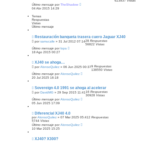
623937
Vistas
Último mensaje
por
TheShadow
04 Abr 2015 14:29
Temas
Respuestas
Vistas
Último mensaje
Restauración banqueta trasera cuero Jaguar XJ40
28
Respuestas
por
samucalle
»
31 Jul 2012 07:14
56822
Vistas
Último mensaje
por
lopa
18 Ago 2015 00:27
XJ40 se ahoga…
9
Respuestas
por
AlonsoQuilez
»
06 Jun 2025 00:37
138550
Vistas
Último mensaje
por
AlonsoQuilez
20 Jul 2025 16:18
Sovereign 4.0 1991 se ahoga al acelerar
16
Respuestas
por
DavidMG
»
29 Sep 2015 11:41
30928
Vistas
Último mensaje
por
AlonsoQuilez
05 Jun 2025 17:09
Diferencial XJ40 4.0
por
AlonsoQuilez
»
07 Mar 2025 05:41
2
Respuestas
5744
Vistas
Último mensaje
por
AlonsoQuilez
10 Mar 2025 15:25
XJ40? X300?