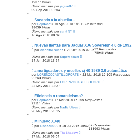
19377
Vistas
Último mensaje
por
jaguar97
09 Sep 2018 02:04
Sacando a la abuelita...
por
Pop84art
»
10 Ago 2018 18:31
2
Respuestas
18659
Vistas
Último mensaje
por
santi NY
16 Ago 2018 09:39
Nuevas llantas para Jaguar XJ6 Sovereign 4.0 de 1992
32
Respuestas
por
AlbertitoLNunez
»
28 Oct 2015 02:25
75946
Vistas
Último mensaje
por
Superdaimler
14 Jun 2018 13:24
amortiguadores y muelles xj 40 1989 3.6 automático
por
LORENZOCASTILLOFORTE
»
22 Mar 2018 19:10
5
Respuestas
22263
Vistas
Último mensaje
por
LORENZOCASTILLOFORTE
22 May 2018 22:27
Eficiencia o romanticismo?
por
Pop84art
»
17 Mar 2018 15:20
5
Respuestas
22114
Vistas
Último mensaje
por
Nadie Ulises
20 May 2018 23:15
Mi nuevo XJ40
67
Respuestas
por
luisabel9090
»
18 Jul 2015 10:42
133663
Vistas
Último mensaje
por
TheShadow
17 Mar 2018 09:04