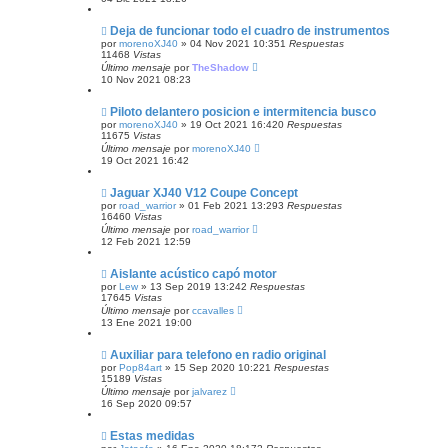
Deja de funcionar todo el cuadro de instrumentos
por
morenoXJ40
»
04 Nov 2021 10:35
1
Respuestas
11468
Vistas
Último mensaje
por
TheShadow
10 Nov 2021 08:23
Piloto delantero posicion e intermitencia busco
por
morenoXJ40
»
19 Oct 2021 16:42
0
Respuestas
11675
Vistas
Último mensaje
por
morenoXJ40
19 Oct 2021 16:42
Jaguar XJ40 V12 Coupe Concept
por
road_warrior
»
01 Feb 2021 13:29
3
Respuestas
16460
Vistas
Último mensaje
por
road_warrior
12 Feb 2021 12:59
Aislante acústico capó motor
por
Lew
»
13 Sep 2019 13:24
2
Respuestas
17645
Vistas
Último mensaje
por
ccavalles
13 Ene 2021 19:00
Auxiliar para telefono en radio original
por
Pop84art
»
15 Sep 2020 10:22
1
Respuestas
15189
Vistas
Último mensaje
por
jalvarez
16 Sep 2020 09:57
Estas medidas