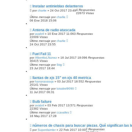
Instalar antinieblas delanteros
4
Respuestas
por
charlie
»
24 Oct 2017 23:49
22673
Vistas
Último mensaje
por
charlie
06 Ene 2018 15:06
Antena de radio atascada
por
avabril
»
10 Ene 2017 11:06
3
Respuestas
22009
Vistas
Último mensaje
por
charlie
24 Oct 2017 23:55
Fuel Fail 11
por
AlbertitoLNunez
»
16 Jul 2017 18:09
6
Respuestas
30415
Vistas
Último mensaje
por
Stig
23 Jul 2017 18:44
llantas de xjs 15" en xjs 40 metrica
por
hansnavasxjs
»
03 Jul 2017 18:55
2
Respuestas
20141
Vistas
Último mensaje
por
luisabel9090
11 Jul 2017 06:31
Bulb failure
por
avabril
»
03 Feb 2017 13:57
1
Respuestas
22382
Vistas
Último mensaje
por
ccavalles
16 May 2017 17:28
números de chasis para buscar piezas. Qué significan las 
2
Respuestas
por
Superdaimler
»
22 Feb 2017 10:00