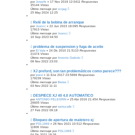
por
Jotaefe
»
17 Nov 2019 12:04
11
Respuestas
35144
Vistas
Último mensaje
por
xccjag
25 May 2024 12:25
Relé de la bobina de arranque
por
Juancc
»
22 Jun 2023 18:09
5
Respuestas
17913
Vistas
Último mensaje
por
Juancc
10 Sep 2023 04:50
problema de suspension y fuga de aceite
por
El Vala
»
24 Dic 2010 21:51
10
Respuestas
21474
Vistas
Último mensaje
por
Antonio Galindo
08 Nov 2022 23:03
XJ preford, son tan problemáticos como parece???
por
jrsevi
»
11 Ene 2017 23:56
69
Respuestas
179239
Vistas
Último mensaje
por
Bielas
03 Nov 2022 11:11
DESPIECE XJ 40 4.0 AUTOMATICO
por
ANTONIO PELEGRIN
»
25 Abr 2016 21:45
4
Respuestas
26605
Vistas
Último mensaje
por
samucalle
27 Feb 2022 09:18
Bloqueo de apertura de maletero xj
por
PGL1969
»
26 Nov 2021 10:51
2
Respuestas
11806
Vistas
Último mensaje
por
PGL1969
04 Dic 2021 18:26