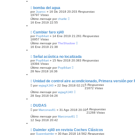
bomba del agua
por
Juancc
»
16 Dic 2018 20:20
3
Respuestas
19797
Vistas
Último mensaje
por
charlie
16 Ene 2019 22:55
Cambiar faro xj40
por
Pop84art
»
14 Ene 2019 21:26
1
Respuestas
16957
Vistas
Último mensaje
por
TheShadow
16 Ene 2019 21:38
Señal acústica no localizada
por
Pop84art
»
15 Nov 2018 20:38
3
Respuestas
19394
Vistas
Último mensaje
por
Pop84art
28 Nov 2018 16:36
Unidad de control aire acondicionado, Primera versión por F
5
Respuestas
por
wyjagXJ40
»
22 Sep 2018 02:21
21672
Vistas
Último mensaje
por
wyjagXJ40
28 Sep 2018 04:26
DUDAS
4
Respuestas
por
Marconav81
»
31 Ago 2018 20:33
21268
Vistas
Último mensaje
por
Marconav81
12 Sep 2018 20:42
Daimler xj40 en revista Coches Clásicos
por
Superdaimler
»
30 Ago 2018 14:56
2
Respuestas