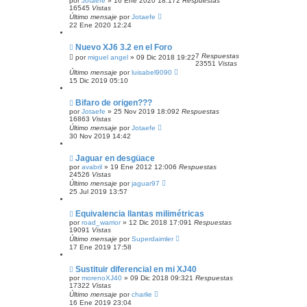
por
Jotaefe
»
16 Ene 2020 18:17
2
Respuestas
16545
Vistas
Último mensaje
por
Jotaefe
22 Ene 2020 12:24
Nuevo XJ6 3.2 en el Foro
7
Respuestas
por
miguel angel
»
09 Dic 2018 19:22
23551
Vistas
Último mensaje
por
luisabel9090
15 Dic 2019 05:10
Bifaro de origen???
por
Jotaefe
»
25 Nov 2019 18:09
2
Respuestas
16863
Vistas
Último mensaje
por
Jotaefe
30 Nov 2019 14:42
Jaguar en desgüace
por
avabril
»
19 Ene 2012 12:00
6
Respuestas
24526
Vistas
Último mensaje
por
jaguar97
25 Jul 2019 13:57
Equivalencia llantas milimétricas
por
road_warrior
»
12 Dic 2018 17:09
1
Respuestas
19091
Vistas
Último mensaje
por
Superdaimler
17 Ene 2019 17:58
Sustituir diferencial en mi XJ40
por
morenoXJ40
»
09 Dic 2018 09:32
1
Respuestas
17322
Vistas
Último mensaje
por
charlie
16 Ene 2019 23:04