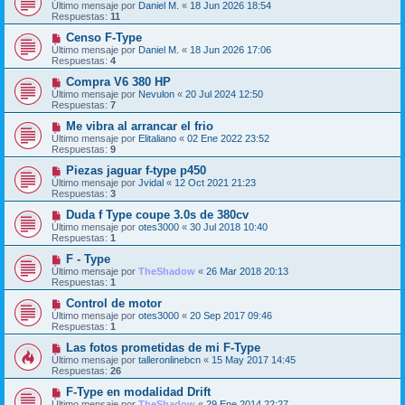
Último mensaje por
Daniel M.
«
18 Jun 2026 18:54
Respuestas:
11
Censo F-Type
Último mensaje por
Daniel M.
«
18 Jun 2026 17:06
Respuestas:
4
Compra V6 380 HP
Último mensaje por
Nevulon
«
20 Jul 2024 12:50
Respuestas:
7
Me vibra al arrancar el frio
Último mensaje por
Elitaliano
«
02 Ene 2022 23:52
Respuestas:
9
Piezas jaguar f-type p450
Último mensaje por
Jvidal
«
12 Oct 2021 21:23
Respuestas:
3
Duda f Type coupe 3.0s de 380cv
Último mensaje por
otes3000
«
30 Jul 2018 10:40
Respuestas:
1
F - Type
Último mensaje por
TheShadow
«
26 Mar 2018 20:13
Respuestas:
1
Control de motor
Último mensaje por
otes3000
«
20 Sep 2017 09:46
Respuestas:
1
Las fotos prometidas de mi F-Type
Último mensaje por
talleronlinebcn
«
15 May 2017 14:45
Respuestas:
26
F-Type en modalidad Drift
Último mensaje por
TheShadow
«
29 Ene 2014 22:27