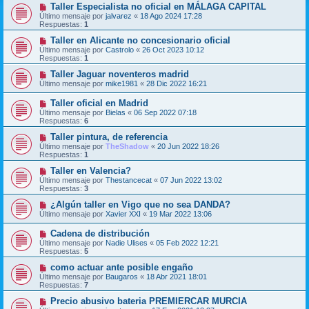
Taller Especialista no oficial en MÁLAGA CAPITAL
Último mensaje por
jalvarez
«
18 Ago 2024 17:28
Respuestas:
1
Taller en Alicante no concesionario oficial
Último mensaje por
Castrolo
«
26 Oct 2023 10:12
Respuestas:
1
Taller Jaguar noventeros madrid
Último mensaje por
mike1981
«
28 Dic 2022 16:21
Taller oficial en Madrid
Último mensaje por
Bielas
«
06 Sep 2022 07:18
Respuestas:
6
Taller pintura, de referencia
Último mensaje por
TheShadow
«
20 Jun 2022 18:26
Respuestas:
1
Taller en Valencia?
Último mensaje por
Thestancecat
«
07 Jun 2022 13:02
Respuestas:
3
¿Algún taller en Vigo que no sea DANDA?
Último mensaje por
Xavier XXI
«
19 Mar 2022 13:06
Cadena de distribución
Último mensaje por
Nadie Ulises
«
05 Feb 2022 12:21
Respuestas:
5
como actuar ante posible engaño
Último mensaje por
Baugaros
«
18 Abr 2021 18:01
Respuestas:
7
Precio abusivo bateria PREMIERCAR MURCIA