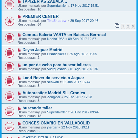
TAPIZERIAS ZABALA...
Último mensaje por
Superdaimler
«
17 Nov 2017 15:51
Respuestas:
10
PREMIER CENTER
Último mensaje por
TheShadow
«
29 Sep 2017 20:46
Respuestas:
64
1
2
3
Compra Bateria VARTA en Baterias Berrocal
Último mensaje por
Nacho1958
«
09 Sep 2017 12:57
Respuestas:
3
Deysa Jaguar Madrid
Último mensaje por
luisabel9090
«
25 Ago 2017 08:05
Respuestas:
2
un par de webs para buscar talleres
Último mensaje por
Vilarquesada
«
01 Ago 2017 18:36
Land Rover da servicio a Jaguar
Último mensaje por
schwob
«
02 Jun 2017 16:44
Respuestas:
3
Autoprestige Madrid SL. Cronica ...
Último mensaje por
Zeugidor
«
25 Ene 2017 12:28
Respuestas:
3
buscando taller
Último mensaje por
Superdaimler
«
20 Ene 2017 09:44
Respuestas:
18
CONCESIONARIO EN VALLADOLID
Último mensaje por
jhergar
«
22 Nov 2016 19:11
Respuestas:
6