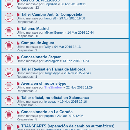
GATOS SEVILLANOS
Último mensaje por
Pop84art
«
30 Abr 2016 08:19
Respuestas:
13
Taller Cambio Aut. S. Compostela
Último mensaje por
kendry8
«
29 Abr 2016 19:38
Respuestas:
2
Talleres Madrid
Último mensaje por
Mikael Berger
«
14 Mar 2016 10:44
Respuestas:
11
Compra de Jaguar
Último mensaje por
Willy
«
04 Mar 2016 14:13
Respuestas:
2
Concesionario Jaguar
Último mensaje por
Msotoglez
«
13 Feb 2016 14:23
Taller Revisat en Palma de Mallorca
Último mensaje por
Jorgextype
«
28 Nov 2015 20:40
Respuestas:
1
Averia en el motor s-type
Último mensaje por
TheShadow
«
22 Nov 2015 11:29
Respuestas:
2
Taller oficial, no oficial en Salamanca
Último mensaje por
jorgeqaz
«
19 Nov 2015 12:16
Respuestas:
5
Concesionario en La Coruña
Último mensaje por
pupitto
«
23 Oct 2015 12:03
Respuestas:
5
TRANSPARTS (reparación de cambios automáticos)
Último mensaje por
Pedro843cc
«
01 Oct 2015 13:02