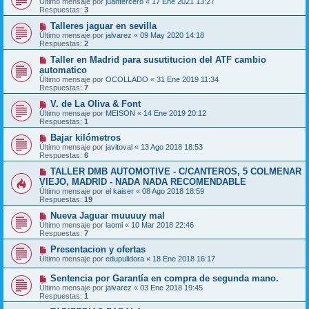
Último mensaje por
juantercero
«
17 Ene 2021 13:27
Respuestas:
3
Talleres jaguar en sevilla
Último mensaje por
jalvarez
«
09 May 2020 14:18
Respuestas:
2
Taller en Madrid para susutitucion del ATF cambio
automatico
Último mensaje por
OCOLLADO
«
31 Ene 2019 11:34
Respuestas:
7
V. de La Oliva & Font
Último mensaje por
MEISON
«
14 Ene 2019 20:12
Respuestas:
1
Bajar kilómetros
Último mensaje por
javitoval
«
13 Ago 2018 18:53
Respuestas:
6
TALLER DMB AUTOMOTIVE - C/CANTEROS, 5 COLMENAR
VIEJO, MADRID - NADA NADA RECOMENDABLE
Último mensaje por
el kaiser
«
08 Ago 2018 18:59
Respuestas:
19
Nueva Jaguar muuuuy mal
Último mensaje por
laomi
«
10 Mar 2018 22:46
Respuestas:
7
Presentacion y ofertas
Último mensaje por
edupulidora
«
18 Ene 2018 16:17
Sentencia por Garantía en compra de segunda mano.
Último mensaje por
jalvarez
«
03 Ene 2018 19:45
Respuestas:
1