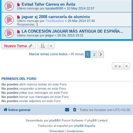
Evitad Taller Carrera en Ávila
Último mensaje por
luisabel9090
«
10 May 2014 22:57
jaguar xj 2008 carrocería de aluminio
Último mensaje por
TheShadow
«
29 Mar 2014 07:44
Respuestas:
1
LA CONCESIÓN JAGUAR MÁS ANTIGUA DE ESPAÑA...
Último mensaje por
jinigor
«
26 Dic 2013 19:31
Nuevo Tema
1
2
Siguiente
Marcar temas como leídos
• 95 temas
Ir a
PERMISOS DEL FORO
No puedes
abrir nuevos temas en este Foro
No puedes
responder a temas en este Foro
No puedes
editar sus mensajes en este Foro
No puedes
borrar sus mensajes en este Foro
No puedes
enviar adjuntos en este Foro
Índice general
Todos los horarios son
UTC+01:00
Desarrollado por
phpBB
® Forum Software © phpBB Limited
Traducción al español por
phpBB España
Privacidad
|
Condiciones