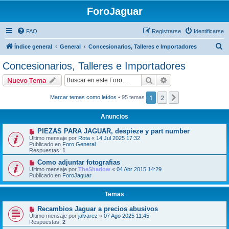
ForoJaguar
FAQ
Registrarse
Identificarse
B
Índice general
General
Concesionarios, Talleres e Importadores
u
Concesionarios, Talleres e Importadores
s
Buscar
Búsqueda avanzad
Nuevo Tema
c
a
1
2
Siguiente
Marcar temas como leídos
• 95 temas
r
Anuncios
PIEZAS PARA JAGUAR, despieze y part number
Último mensaje por
Rota
«
14 Jul 2025 17:32
Publicado en
Foro General
Respuestas:
1
Como adjuntar fotografias
Último mensaje por
TheShadow
«
04 Abr 2015 14:29
Publicado en
ForoJaguar
Temas
Recambios Jaguar a precios abusivos
Último mensaje por
jalvarez
«
07 Ago 2025 11:45
Respuestas:
2