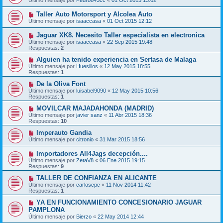
Taller Auto Motorsport y Alcolea Auto
Último mensaje por
isaaccasa
«
01 Oct 2015 12:12
Jaguar XK8. Necesito Taller especialista en electronica
Último mensaje por
isaaccasa
«
22 Sep 2015 19:48
Respuestas:
2
Alguien ha tenido experiencia en Sertasa de Malaga
Último mensaje por
Huesillos
«
12 May 2015 18:55
Respuestas:
1
De la Oliva Font
Último mensaje por
luisabel9090
«
12 May 2015 10:56
Respuestas:
1
MOVILCAR MAJADAHONDA (MADRID)
Último mensaje por
javier sanz
«
11 Abr 2015 18:36
Respuestas:
10
Imperauto Gandia
Último mensaje por
citronio
«
31 Mar 2015 18:56
Importadores All4Jags decepción....
Último mensaje por
ZetaV8
«
06 Ene 2015 19:15
Respuestas:
9
TALLER DE CONFIANZA EN ALICANTE
Último mensaje por
carloscpc
«
11 Nov 2014 11:42
Respuestas:
1
YA EN FUNCIONAMIENTO CONCESIONARIO JAGUAR
PAMPLONA
Último mensaje por
Bierzo
«
22 May 2014 12:44