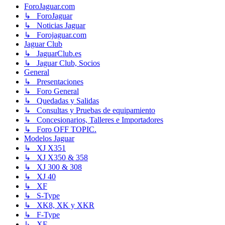
ForoJaguar.com
↳ ForoJaguar
↳ Noticias Jaguar
↳ Forojaguar.com
Jaguar Club
↳ JaguarClub.es
↳ Jaguar Club, Socios
General
↳ Presentaciones
↳ Foro General
↳ Quedadas y Salidas
↳ Consultas y Pruebas de equipamiento
↳ Concesionarios, Talleres e Importadores
↳ Foro OFF TOPIC.
Modelos Jaguar
↳ XJ X351
↳ XJ X350 & 358
↳ XJ 300 & 308
↳ XJ 40
↳ XF
↳ S-Type
↳ XK8, XK y XKR
↳ F-Type
↳ XE