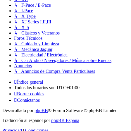
↳ F-Pace / E-Pace
↳ I-Pace
↳ X-Type
↳ XJ Series I,II,III
↳ XJS
↳ Clásicos y Veteranos
Foros Técnicos
↳ Cuidado y Limpieza
↳ Mecánica Jaguar
↳ Electricidad / Electrónica
↳ Car Audio / Navegadores / Música sobre Ruedas
Anuncios
↳ Anuncios de Compra-Venta Particulares
Índice general
Todos los horarios son
UTC+01:00
Borrar cookies
Contáctanos
Desarrollado por
phpBB
® Forum Software © phpBB Limited
Traducción al español por
phpBB España
Privacidad
|
Condiciones