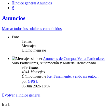
Índice general
Anuncios
Buscar
Anuncios
Marcar todos los subforos como leídos
Foro
Temas
Mensajes
Último mensaje
Anuncios de Compra-Venta Particulares
Solo Particulares, Automoción y Material Relacionado...
979
Temas
4941
Mensajes
Último mensaje
Re: Finalmente, vendo mi gato…
Ver
por
GPS
último
06 Jun 2026 18:07
mensaje
Volver a Índice general
Ir a