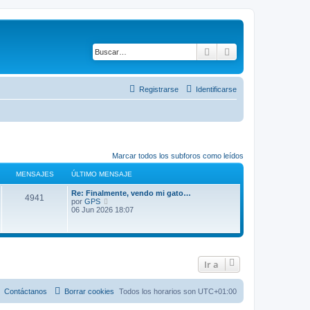
Buscar
Búsqueda avanza
Registrarse
Identificarse
Marcar todos los subforos como leídos
MENSAJES
ÚLTIMO MENSAJE
Ú
Re: Finalmente, vendo mi gato…
M
4941
l
V
por
GPS
t
e
06 Jun 2026 18:07
e
i
r
m
ú
n
o
l
m
t
s
e
i
n
m
Ir a
s
o
a
a
m
j
e
j
Contáctanos
Borrar cookies
Todos los horarios son
UTC+01:00
e
n
s
e
a