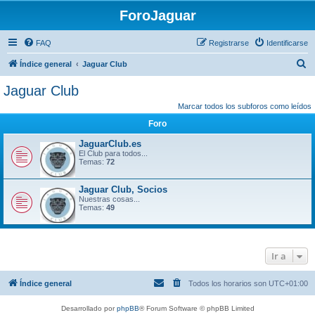
ForoJaguar
FAQ
Registrarse
Identificarse
B
Índice general
Jaguar Club
u
Jaguar Club
s
Marcar todos los subforos como leídos
c
Foro
a
JaguarClub.es
r
El Club para todos...
Temas:
72
Jaguar Club, Socios
Nuestras cosas...
Temas:
49
Ir a
Índice general
Todos los horarios son
UTC+01:00
Desarrollado por
phpBB
® Forum Software © phpBB Limited