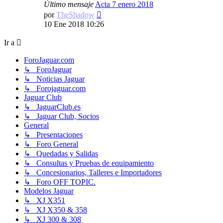
Último mensaje
Acta 7 enero 2018
Ver
por
TheShadow
último
10 Ene 2018 10:26
mensaje
Ir a
ForoJaguar.com
↳ ForoJaguar
↳ Noticias Jaguar
↳ Forojaguar.com
Jaguar Club
↳ JaguarClub.es
↳ Jaguar Club, Socios
General
↳ Presentaciones
↳ Foro General
↳ Quedadas y Salidas
↳ Consultas y Pruebas de equipamiento
↳ Concesionarios, Talleres e Importadores
↳ Foro OFF TOPIC.
Modelos Jaguar
↳ XJ X351
↳ XJ X350 & 358
↳ XJ 300 & 308