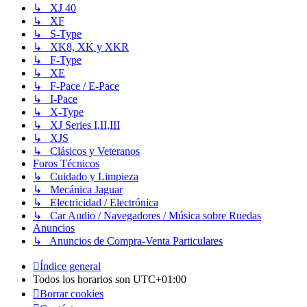
↳ XJ 40
↳ XF
↳ S-Type
↳ XK8, XK y XKR
↳ F-Type
↳ XE
↳ F-Pace / E-Pace
↳ I-Pace
↳ X-Type
↳ XJ Series I,II,III
↳ XJS
↳ Clásicos y Veteranos
Foros Técnicos
↳ Cuidado y Limpieza
↳ Mecánica Jaguar
↳ Electricidad / Electrónica
↳ Car Audio / Navegadores / Música sobre Ruedas
Anuncios
↳ Anuncios de Compra-Venta Particulares
Índice general
Todos los horarios son
UTC+01:00
Borrar cookies