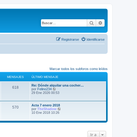
Buscar
Búsqueda avanza
Registrarse
Identificarse
Marcar todos los subforos como leídos
MENSAJES
ÚLTIMO MENSAJE
Ú
Re: Dónde alquilar una cocher…
M
618
l
V
por
Felino234
t
e
29 Ene 2026 00:53
e
i
r
m
ú
n
o
l
Ú
Acta 7 enero 2018
M
570
m
t
l
V
por
TheShadow
s
e
i
t
e
10 Ene 2018 10:26
n
m
e
i
r
s
o
a
m
ú
a
m
n
o
l
j
e
j
m
t
e
n
s
e
i
s
Ir a
n
m
e
a