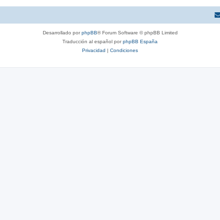
s
Desarrollado por
phpBB
® Forum Software © phpBB Limited
Traducción al español por
phpBB España
Privacidad
|
Condiciones