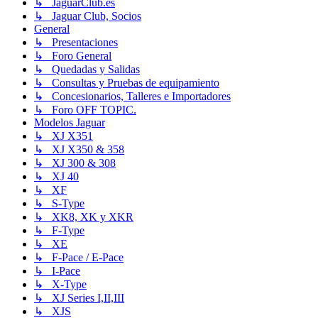
↳ JaguarClub.es
↳ Jaguar Club, Socios
General
↳ Presentaciones
↳ Foro General
↳ Quedadas y Salidas
↳ Consultas y Pruebas de equipamiento
↳ Concesionarios, Talleres e Importadores
↳ Foro OFF TOPIC.
Modelos Jaguar
↳ XJ X351
↳ XJ X350 & 358
↳ XJ 300 & 308
↳ XJ 40
↳ XF
↳ S-Type
↳ XK8, XK y XKR
↳ F-Type
↳ XE
↳ F-Pace / E-Pace
↳ I-Pace
↳ X-Type
↳ XJ Series I,II,III
↳ XJS