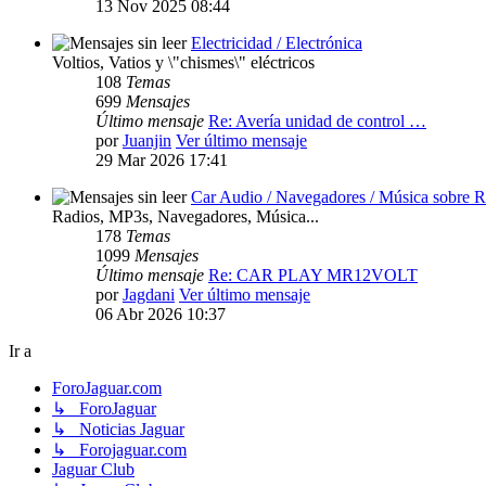
13 Nov 2025 08:44
Electricidad / Electrónica
Voltios, Vatios y \"chismes\" eléctricos
108
Temas
699
Mensajes
Último mensaje
Re: Avería unidad de control …
por
Juanjin
Ver último mensaje
29 Mar 2026 17:41
Car Audio / Navegadores / Música sobre 
Radios, MP3s, Navegadores, Música...
178
Temas
1099
Mensajes
Último mensaje
Re: CAR PLAY MR12VOLT
por
Jagdani
Ver último mensaje
06 Abr 2026 10:37
Ir a
ForoJaguar.com
↳ ForoJaguar
↳ Noticias Jaguar
↳ Forojaguar.com
Jaguar Club