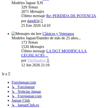
Modelos Jaguar XJS
329
Temas
2071
Mensajes
Último mensaje
Re: PERDIDA DE POTENCIA
Ver
por
dandi34
último
25 Ene 2026 14:10
mensaje
Clásicos y Veteranos
Modelos Jaguar/Daimler de más de 25 años...
173
Temas
1520
Mensajes
Último mensaje
LA DGT MODIFICA LA
LEGISLACIÓ…
Ver
por
TheShadow
último
12 Jun 2026 21:16
mensaje
Ir a
ForoJaguar.com
↳ ForoJaguar
↳ Noticias Jaguar
↳ Forojaguar.com
Jaguar Club
↳ JaguarClub.es