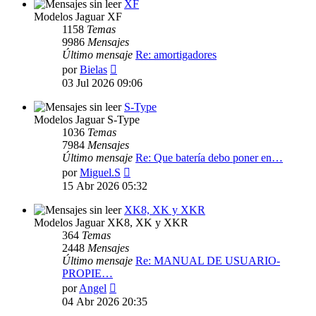
XF
Modelos Jaguar XF
1158
Temas
9986
Mensajes
Último mensaje
Re: amortigadores
Ver
por
Bielas
último
03 Jul 2026 09:06
mensaje
S-Type
Modelos Jaguar S-Type
1036
Temas
7984
Mensajes
Último mensaje
Re: Que batería debo poner en…
Ver
por
Miguel.S
último
15 Abr 2026 05:32
mensaje
XK8, XK y XKR
Modelos Jaguar XK8, XK y XKR
364
Temas
2448
Mensajes
Último mensaje
Re: MANUAL DE USUARIO-
PROPIE…
Ver
por
Angel
último
04 Abr 2026 20:35
mensaje