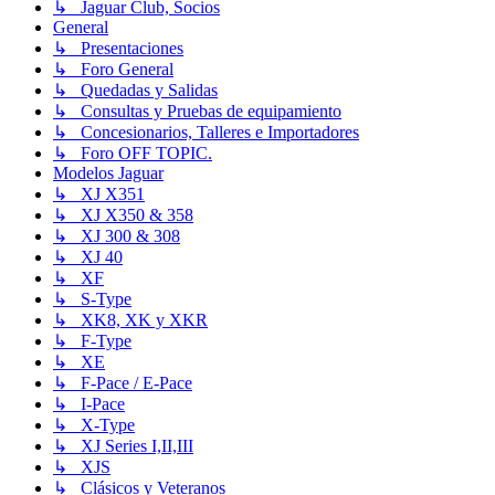
↳ Jaguar Club, Socios
General
↳ Presentaciones
↳ Foro General
↳ Quedadas y Salidas
↳ Consultas y Pruebas de equipamiento
↳ Concesionarios, Talleres e Importadores
↳ Foro OFF TOPIC.
Modelos Jaguar
↳ XJ X351
↳ XJ X350 & 358
↳ XJ 300 & 308
↳ XJ 40
↳ XF
↳ S-Type
↳ XK8, XK y XKR
↳ F-Type
↳ XE
↳ F-Pace / E-Pace
↳ I-Pace
↳ X-Type
↳ XJ Series I,II,III
↳ XJS
↳ Clásicos y Veteranos