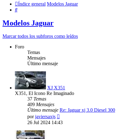
Índice general
Modelos Jaguar
Buscar
Modelos Jaguar
Marcar todos los subforos como leídos
Foro
Temas
Mensajes
Último mensaje
XJ X351
X351, El Icono Re Imaginado
37
Temas
409
Mensajes
Último mensaje
Re: Jaguar xj 3.0 Diesel 300
Ver
por
javiersaxjs
último
26 Jul 2024 14:43
mensaje