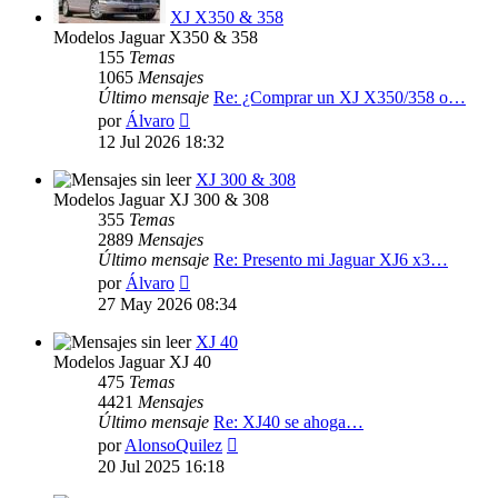
XJ X350 & 358
Modelos Jaguar X350 & 358
155
Temas
1065
Mensajes
Último mensaje
Re: ¿Comprar un XJ X350/358 o…
Ver
por
Álvaro
último
12 Jul 2026 18:32
mensaje
XJ 300 & 308
Modelos Jaguar XJ 300 & 308
355
Temas
2889
Mensajes
Último mensaje
Re: Presento mi Jaguar XJ6 x3…
Ver
por
Álvaro
último
27 May 2026 08:34
mensaje
XJ 40
Modelos Jaguar XJ 40
475
Temas
4421
Mensajes
Último mensaje
Re: XJ40 se ahoga…
Ver
por
AlonsoQuilez
último
20 Jul 2025 16:18
mensaje