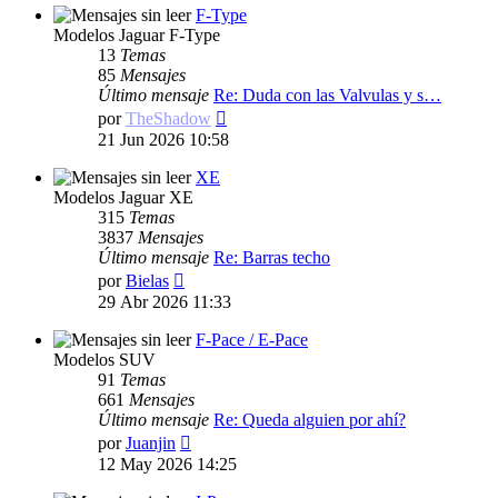
F-Type
Modelos Jaguar F-Type
13
Temas
85
Mensajes
Último mensaje
Re: Duda con las Valvulas y s…
Ver
por
TheShadow
último
21 Jun 2026 10:58
mensaje
XE
Modelos Jaguar XE
315
Temas
3837
Mensajes
Último mensaje
Re: Barras techo
Ver
por
Bielas
último
29 Abr 2026 11:33
mensaje
F-Pace / E-Pace
Modelos SUV
91
Temas
661
Mensajes
Último mensaje
Re: Queda alguien por ahí?
Ver
por
Juanjin
último
12 May 2026 14:25
mensaje