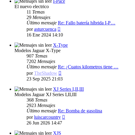
I-Pace
El nuevo electrico
11
Temas
29
Mensajes
Último mensaje
Re: Fallo batería híbrida I-P…
Ver
por
asturcuenca
último
16 Ene 2024 14:10
mensaje
X-Type
Modelos Jaguar X-Type
907
Temas
7202
Mensajes
Último mensaje
Re: ¿Cuatos kilometros tiene …
Ver
por
TheShadow
último
23 Sep 2025 21:03
mensaje
XJ Series I,II,III
Modelos Jaguar XJ Series I,II,III
368
Temas
2923
Mensajes
Último mensaje
Re: Bomba de gasolina
Ver
por
luiscarcountry
último
26 Jun 2026 14:47
mensaje
XJS