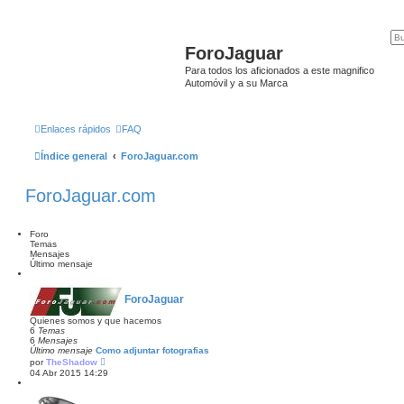
ForoJaguar
Para todos los aficionados a este magnifico
Automóvil y a su Marca
Enlaces rápidos
FAQ
Índice general
ForoJaguar.com
ForoJaguar.com
Foro
Temas
Mensajes
Último mensaje
ForoJaguar
Quienes somos y que hacemos
6
Temas
6
Mensajes
Último mensaje
Como adjuntar fotografias
V
por
TheShadow
e
04 Abr 2015 14:29
r
ú
l