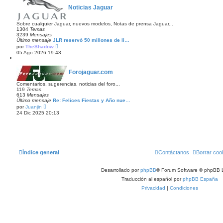
t
Noticias Jaguar
i
m
o
Sobre cualquier Jaguar, nuevos modelos, Notas de prensa Jaguar...
m
1304
Temas
e
3239
Mensajes
n
Último mensaje
JLR reservó 50 millones de li…
s
V
por
TheShadow
a
e
j
05 Ago 2026 19:43
r
e
ú
l
Forojaguar.com
t
i
m
Comentarios, sugerencias, noticias del foro...
o
119
Temas
m
613
Mensajes
e
Último mensaje
Re: Felices Fiestas y Año nue…
V
n
por
Juanjin
e
s
24 Dic 2025 20:13
r
a
ú
j
l
e
t
i
m
o
Índice general
Contáctanos
Borrar coo
m
e
n
Desarrollado por
phpBB
® Forum Software © phpBB L
s
a
Traducción al español por
phpBB España
j
e
Privacidad
|
Condiciones