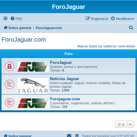
ForoJaguar
FAQ
Registrarse
Identificarse
B
Índice general
ForoJaguar.com
u
ForoJaguar.com
s
Marcar todos los subforos como leídos
c
Foro
a
ForoJaguar
r
Quienes somos y que hacemos
Temas:
6
Noticias Jaguar
Sobre cualquier Jaguar, nuevos modelos, Notas de
prensa Jaguar...
Temas:
1304
Forojaguar.com
Comentarios, sugerencias, noticias del foro...
Temas:
119
Ir a
Índice general
Todos los horarios son
UTC+01:00