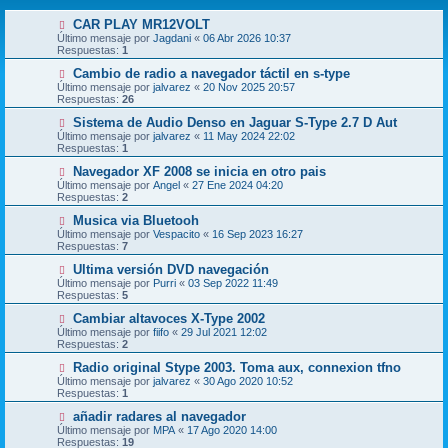
CAR PLAY MR12VOLT
Último mensaje por
Jagdani
«
06 Abr 2026 10:37
Respuestas:
1
Cambio de radio a navegador táctil en s-type
Último mensaje por
jalvarez
«
20 Nov 2025 20:57
Respuestas:
26
Sistema de Audio Denso en Jaguar S-Type 2.7 D Aut
Último mensaje por
jalvarez
«
11 May 2024 22:02
Respuestas:
1
Navegador XF 2008 se inicia en otro pais
Último mensaje por
Angel
«
27 Ene 2024 04:20
Respuestas:
2
Musica via Bluetooh
Último mensaje por
Vespacito
«
16 Sep 2023 16:27
Respuestas:
7
Ultima versión DVD navegación
Último mensaje por
Purri
«
03 Sep 2022 11:49
Respuestas:
5
Cambiar altavoces X-Type 2002
Último mensaje por
fiifo
«
29 Jul 2021 12:02
Respuestas:
2
Radio original Stype 2003. Toma aux, connexion tfno
Último mensaje por
jalvarez
«
30 Ago 2020 10:52
Respuestas:
1
añadir radares al navegador
Último mensaje por
MPA
«
17 Ago 2020 14:00
Respuestas:
19