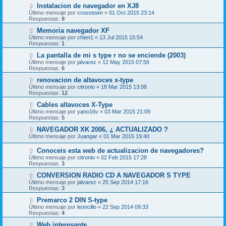
Instalacion de navegador en XJ8
Último mensaje por
crosstown
«
01 Oct 2015 23:14
Respuestas:
8
Memoria navegador XF
Último mensaje por
chien1
«
13 Jul 2015 15:54
Respuestas:
1
La pantalla de mi s type r no se enciende (2003)
Último mensaje por
jalvarez
«
12 May 2015 07:56
Respuestas:
6
renovacion de altavoces x-type
Último mensaje por
citronio
«
18 Mar 2015 13:08
Respuestas:
12
Cables altavoces X-Type
Último mensaje por
yano16v
«
03 Mar 2015 21:09
Respuestas:
5
NAVEGADOR XK 2006, ¿ ACTUALIZADO ?
Último mensaje por
Juangar
«
01 Mar 2015 19:40
Conoceis esta web de actualizacion de navegadores?
Último mensaje por
citronio
«
02 Feb 2015 17:28
Respuestas:
3
CONVERSION RADIO CD A NAVEGADOR S TYPE
Último mensaje por
jalvarez
«
25 Sep 2014 17:16
Respuestas:
3
Premarco 2 DIN S-type
Último mensaje por
leoncillo
«
22 Sep 2014 09:33
Respuestas:
4
Web interesante