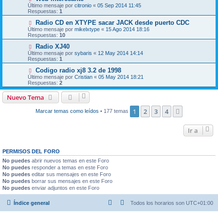
Último mensaje por
citronio
«
05 Sep 2014 11:45
Respuestas:
1
Radio CD en XTYPE sacar JACK desde puerto CDC
Último mensaje por
mikelxtype
«
15 Ago 2014 18:16
Respuestas:
10
Radio XJ40
Último mensaje por
sybaris
«
12 May 2014 14:14
Respuestas:
1
Codigo radio xj8 3.2 de 1998
Último mensaje por
Cristian
«
05 May 2014 18:21
Respuestas:
2
Nuevo Tema
1
2
3
4
Siguiente
Marcar temas como leídos
• 177 temas
Ir a
PERMISOS DEL FORO
No puedes
abrir nuevos temas en este Foro
No puedes
responder a temas en este Foro
No puedes
editar sus mensajes en este Foro
No puedes
borrar sus mensajes en este Foro
No puedes
enviar adjuntos en este Foro
Índice general
Todos los horarios son
UTC+01:00