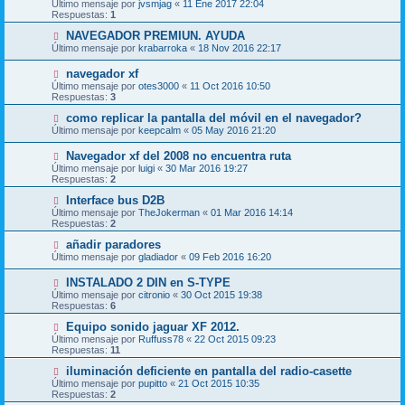
Último mensaje por
jvsmjag
«
11 Ene 2017 22:04
Respuestas:
1
NAVEGADOR PREMIUN. AYUDA
Último mensaje por
krabarroka
«
18 Nov 2016 22:17
navegador xf
Último mensaje por
otes3000
«
11 Oct 2016 10:50
Respuestas:
3
como replicar la pantalla del móvil en el navegador?
Último mensaje por
keepcalm
«
05 May 2016 21:20
Navegador xf del 2008 no encuentra ruta
Último mensaje por
luigi
«
30 Mar 2016 19:27
Respuestas:
2
Interface bus D2B
Último mensaje por
TheJokerman
«
01 Mar 2016 14:14
Respuestas:
2
añadir paradores
Último mensaje por
gladiador
«
09 Feb 2016 16:20
INSTALADO 2 DIN en S-TYPE
Último mensaje por
citronio
«
30 Oct 2015 19:38
Respuestas:
6
Equipo sonido jaguar XF 2012.
Último mensaje por
Ruffuss78
«
22 Oct 2015 09:23
Respuestas:
11
iluminación deficiente en pantalla del radio-casette
Último mensaje por
pupitto
«
21 Oct 2015 10:35
Respuestas:
2