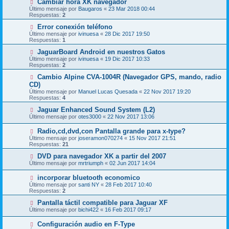
Cambiar hora XK navegador
Último mensaje por
Baugaros
«
23 Mar 2018 00:44
Respuestas:
2
Error conexión teléfono
Último mensaje por
ivinuesa
«
28 Dic 2017 19:50
Respuestas:
1
JaguarBoard Android en nuestros Gatos
Último mensaje por
ivinuesa
«
19 Dic 2017 10:33
Respuestas:
2
Cambio Alpine CVA-1004R (Navegador GPS, mando, radio
CD)
Último mensaje por
Manuel Lucas Quesada
«
22 Nov 2017 19:20
Respuestas:
4
Jaguar Enhanced Sound System (L2)
Último mensaje por
otes3000
«
22 Nov 2017 13:06
Radio,cd,dvd,con Pantalla grande para x-type?
Último mensaje por
joseramon070274
«
15 Nov 2017 21:51
Respuestas:
21
DVD para navegador XK a partir del 2007
Último mensaje por
mrtriumph
«
02 Jun 2017 14:04
incorporar bluetooth economico
Último mensaje por
santi NY
«
28 Feb 2017 10:40
Respuestas:
2
Pantalla táctil compatible para Jaguar XF
Último mensaje por
bichi422
«
16 Feb 2017 09:17
Configuración audio en F-Type