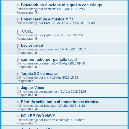
Bluetooth no funciona ni siquiera con código
Último mensaje por
santi NY
«
01 Oct 2019 22:44
Respuestas:
3
Poner caratula a musica MP3
Último mensaje por
PAMSNEVADO
«
30 Sep 2019 11:49
¨CODE¨
Último mensaje por
jaguar97
«
30 Jul 2019 22:06
Respuestas:
4
Lector de cd
Último mensaje por
cnavarro
«
19 Oct 2018 19:53
Respuestas:
8
cambio radio por pantalla tactil
Último mensaje por
mermo1
«
30 Ago 2018 09:50
Respuestas:
6
Tarjeta SD de mapas
Último mensaje por
crx
«
18 Ago 2018 18:33
Respuestas:
1
Jaguar Voice
Último mensaje por
quetemet
«
01 Ago 2018 23:03
Respuestas:
8
Pérdida señal radio al poner luneta térmica.
Último mensaje por
ivinuesa
«
22 Jun 2018 16:10
Respuestas:
4
NO LEE DVD NAVY
Último mensaje por
jalvarez
«
09 May 2018 19:48
Respuestas:
1