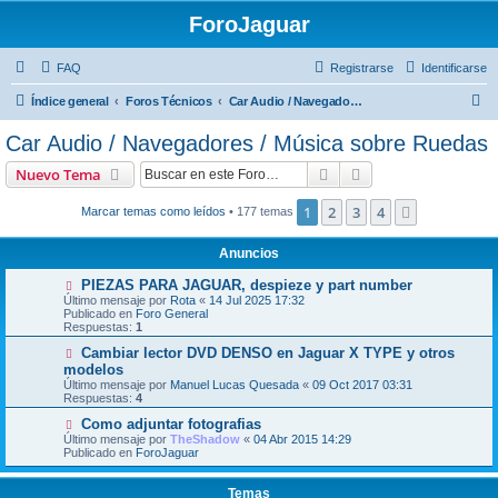
ForoJaguar
FAQ
Registrarse
Identificarse
B
Índice general
Foros Técnicos
Car Audio / Navegadores / Música sobre Ruedas
u
Car Audio / Navegadores / Música sobre Ruedas
s
Buscar
Búsqueda avanzad
Nuevo Tema
c
a
1
2
3
4
Siguiente
Marcar temas como leídos
• 177 temas
r
Anuncios
PIEZAS PARA JAGUAR, despieze y part number
Último mensaje por
Rota
«
14 Jul 2025 17:32
Publicado en
Foro General
Respuestas:
1
Cambiar lector DVD DENSO en Jaguar X TYPE y otros
modelos
Último mensaje por
Manuel Lucas Quesada
«
09 Oct 2017 03:31
Respuestas:
4
Como adjuntar fotografias
Último mensaje por
TheShadow
«
04 Abr 2015 14:29
Publicado en
ForoJaguar
Temas