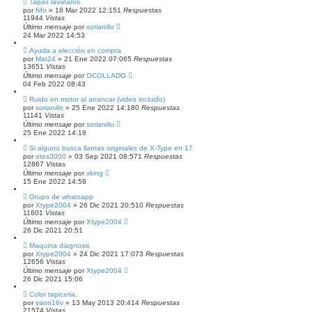
Tapas lavafaros
por
fiifo
»
18 Mar 2022 12:15
1
Respuestas
11944
Vistas
Último mensaje
por
sorianillo
24 Mar 2022 14:53
Ayuda a elección en compra
por
Mat24
»
21 Ene 2022 07:06
5
Respuestas
13651
Vistas
Último mensaje
por
OCOLLADO
04 Feb 2022 08:43
Ruido en motor al arrancar (video incluido)
por
sorianillo
»
25 Ene 2022 14:18
0
Respuestas
11141
Vistas
Último mensaje
por
sorianillo
25 Ene 2022 14:18
Si alguno busca llantas originales de X-Type en 17
por
otes3000
»
03 Sep 2021 08:57
1
Respuestas
12867
Vistas
Último mensaje
por
xking
15 Ene 2022 14:58
Grupo de whatsapp
por
Xtype2004
»
26 Dic 2021 20:51
0
Respuestas
11601
Vistas
Último mensaje
por
Xtype2004
26 Dic 2021 20:51
Maquina diagnosis
por
Xtype2004
»
24 Dic 2021 17:07
3
Respuestas
12656
Vistas
Último mensaje
por
Xtype2004
26 Dic 2021 15:06
Color tapiceria.
por
yano16v
»
13 May 2013 20:41
4
Respuestas
21574
Vistas