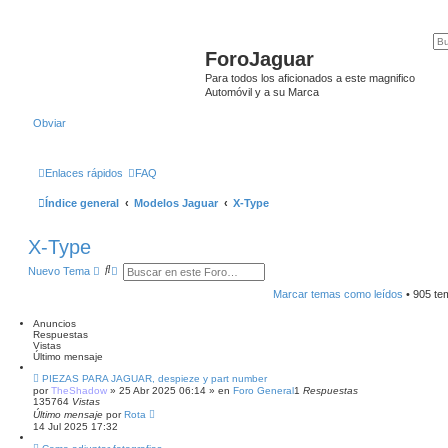
ForoJaguar
Para todos los aficionados a este magnifico
Automóvil y a su Marca
Obviar
Enlaces rápidos
FAQ
Índice general
Modelos Jaguar
X-Type
X-Type
B
B
Nuevo Tema
u
ú
s
s
Marcar temas como leídos
• 905 t
c
q
a
u
Anuncios
r
e
Respuestas
d
Vistas
a
Último mensaje
a
v
PIEZAS PARA JAGUAR, despieze y part number
a
por
TheShadow
»
25 Abr 2025 06:14
» en
Foro General
1
Respuestas
n
135764
Vistas
z
Último mensaje
por
Rota
a
14 Jul 2025 17:32
d