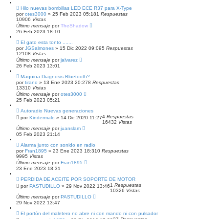
Hilo nuevas bombillas LED ECE R37 para X-Type
por
otes3000
»
25 Feb 2023 05:18
1
Respuestas
10906
Vistas
Último mensaje
por
TheShadow
26 Feb 2023 18:10
El gato esta tonto .......
por
JGSalmones
»
15 Dic 2022 09:09
5
Respuestas
12108
Vistas
Último mensaje
por
jalvarez
26 Feb 2023 13:01
Maquina Diagnosis Bluetooth?
por
tirano
»
13 Ene 2023 20:27
8
Respuestas
13310
Vistas
Último mensaje
por
otes3000
25 Feb 2023 05:21
Autoradio Nuevas generaciones
4
Respuestas
por
Kindermalo
»
14 Dic 2020 11:27
16432
Vistas
Último mensaje
por
juanslam
05 Feb 2023 21:14
Alarma junto con sonido en radio
por
Fran1895
»
23 Ene 2023 18:31
0
Respuestas
9995
Vistas
Último mensaje
por
Fran1895
23 Ene 2023 18:31
PERDIDA DE ACEITE POR SOPORTE DE MOTOR
1
Respuestas
por
PASTUDILLO
»
29 Nov 2022 13:46
10326
Vistas
Último mensaje
por
PASTUDILLO
29 Nov 2022 13:47
El portón del maletero no abre ni con mando ni con pulsador