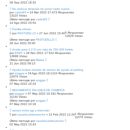
28 Sep 2022 18:33
No arranca después de poner radio nueva.
por
carlos83
»
14 Mar 2022 17:47
3
Respuestas
13110
Vistas
Último mensaje
por
carlos83
14 Ago 2022 23:54
Parrilla inferior
5
Respuestas
por
PASTUDILLO
»
27 Jun 2022 15:40
12629
Vistas
Último mensaje
por
PASTUDILLO
28 Jun 2022 20:00
Aceite para 2.2 D con más de 250.000 kmtris
por
KRAY
»
29 Nov 2021 17:52
4
Respuestas
13698
Vistas
Último mensaje
por
Bielas
21 Jun 2022 09:13
Ayuda loclizar modulo de sensor de ayuda al parking
por
anggar
»
19 Ago 2010 19:12
10
Respuestas
22970
Vistas
Último mensaje
por
anggar
07 May 2022 10:23
MOVIMIENTO PALANCA DE CAMBIOS
por
anggar
»
07 May 2022 10:18
1
Respuestas
11130
Vistas
Último mensaje
por
anggar
07 May 2022 10:19
sensor entre agr y intercoler
1
Respuestas
por
usuariocaminoancho
»
12 Feb 2022 12:20
11575
Vistas
Último mensaje
por
usuariocaminoancho
02 May 2022 13:43