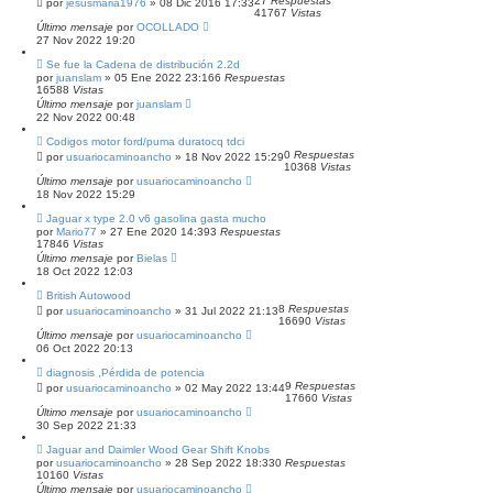
27
Respuestas
por
jesusmaria1976
»
08 Dic 2016 17:33
41767
Vistas
Último mensaje
por
OCOLLADO
27 Nov 2022 19:20
Se fue la Cadena de distribución 2.2d
por
juanslam
»
05 Ene 2022 23:16
6
Respuestas
16588
Vistas
Último mensaje
por
juanslam
22 Nov 2022 00:48
Codigos motor ford/puma duratocq tdci
0
Respuestas
por
usuariocaminoancho
»
18 Nov 2022 15:29
10368
Vistas
Último mensaje
por
usuariocaminoancho
18 Nov 2022 15:29
Jaguar x type 2.0 v6 gasolina gasta mucho
por
Mario77
»
27 Ene 2020 14:39
3
Respuestas
17846
Vistas
Último mensaje
por
Bielas
18 Oct 2022 12:03
British Autowood
8
Respuestas
por
usuariocaminoancho
»
31 Jul 2022 21:13
16690
Vistas
Último mensaje
por
usuariocaminoancho
06 Oct 2022 20:13
diagnosis ,Pérdida de potencia
9
Respuestas
por
usuariocaminoancho
»
02 May 2022 13:44
17660
Vistas
Último mensaje
por
usuariocaminoancho
30 Sep 2022 21:33
Jaguar and Daimler Wood Gear Shift Knobs
por
usuariocaminoancho
»
28 Sep 2022 18:33
0
Respuestas
10160
Vistas
Último mensaje
por
usuariocaminoancho