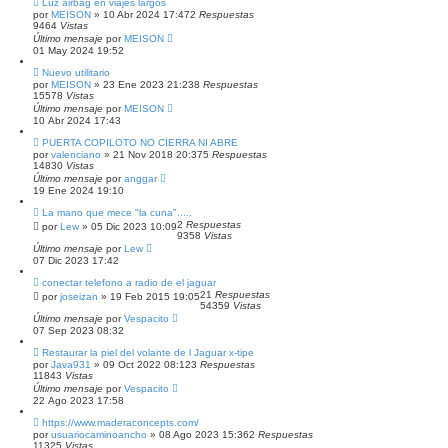
Luz airbag en viajes largos
por
MEISON
»
10 Abr 2024 17:47
2
Respuestas
9464
Vistas
Último mensaje
por
MEISON
01 May 2024 19:52
Nuevo utilitario
por
MEISON
»
23 Ene 2023 21:23
8
Respuestas
15578
Vistas
Último mensaje
por
MEISON
10 Abr 2024 17:43
PUERTA COPILOTO NO CIERRA NI ABRE
por
valenciano
»
21 Nov 2018 20:37
5
Respuestas
14830
Vistas
Último mensaje
por
anggar
19 Ene 2024 19:10
La mano que mece "la cuna".....
2
Respuestas
por
Lew
»
05 Dic 2023 10:09
9358
Vistas
Último mensaje
por
Lew
07 Dic 2023 17:42
conectar telefono a radio de el jaguar
21
Respuestas
por
joseizan
»
19 Feb 2015 19:05
54359
Vistas
Último mensaje
por
Vespacito
07 Sep 2023 08:32
Restaurar la piel del volante de l Jaguar x-tipe
por
Java931
»
09 Oct 2022 08:12
3
Respuestas
11843
Vistas
Último mensaje
por
Vespacito
22 Ago 2023 17:58
https://www.maderaconcepts.com/
por
usuariocaminoancho
»
08 Ago 2023 15:36
2
Respuestas
11325
Vistas