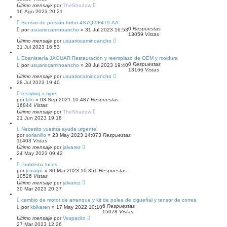
Último mensaje
por
TheShadow
16 Ago 2023 20:21
Sensor de presión turbo 4S7Q-9F479-AA
0
Respuestas
por
usuariocaminoancho
»
31 Jul 2023 16:53
13059
Vistas
Último mensaje
por
usuariocaminoancho
31 Jul 2023 16:53
Ebanistería JAGUAR Restauración y reemplazo de OEM y moldura
0
Respuestas
por
usuariocaminoancho
»
28 Jul 2023 19:40
13166
Vistas
Último mensaje
por
usuariocaminoancho
28 Jul 2023 19:40
restyling x type
por
fiifo
»
03 Sep 2021 10:48
7
Respuestas
16844
Vistas
Último mensaje
por
TheShadow
21 Jun 2023 19:18
Necesito vuestra ayuda urgente!
por
sorianillo
»
23 May 2023 14:07
3
Respuestas
11403
Vistas
Último mensaje
por
jalvarez
24 May 2023 09:42
Problema luces.
por
jcmagic
»
30 Mar 2023 10:35
1
Respuestas
10526
Vistas
Último mensaje
por
jalvarez
30 Mar 2023 20:37
cambio de motor de arranque y kit de polea de cigueñal y tensor de correa
6
Respuestas
por
kblkaren
»
17 May 2022 10:10
15078
Vistas
Último mensaje
por
Vespacito
27 Mar 2023 12:26