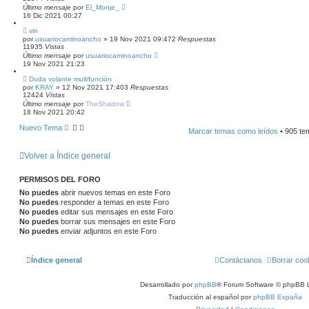
Último mensaje
por
El_Monje_
16 Dic 2021 00:27
vin
por
usuariocaminoancho
»
19 Nov 2021 09:47
2
Respuestas
11935
Vistas
Último mensaje
por
usuariocaminoancho
19 Nov 2021 21:23
Duda volante multifunción
por
KRAY
»
12 Nov 2021 17:40
3
Respuestas
12424
Vistas
Último mensaje
por
TheShadow
18 Nov 2021 20:42
Nuevo Tema
Marcar temas como leídos
• 905 t
Volver a Índice general
PERMISOS DEL FORO
No puedes
abrir nuevos temas en este Foro
No puedes
responder a temas en este Foro
No puedes
editar sus mensajes en este Foro
No puedes
borrar sus mensajes en este Foro
No puedes
enviar adjuntos en este Foro
Índice general
Contáctanos
Borrar coo
Desarrollado por
phpBB
® Forum Software © phpBB L
Traducción al español por
phpBB España