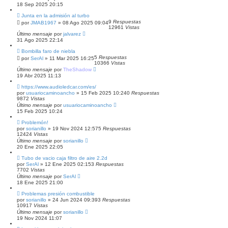
18 Sep 2025 20:15
Junta en la admisión al turbo
9
Respuestas
por
JMAB1967
»
08 Ago 2025 09:04
12961
Vistas
Último mensaje
por
jalvarez
31 Ago 2025 22:14
Bombilla faro de niebla
5
Respuestas
por
SerAl
»
11 Mar 2025 16:25
10366
Vistas
Último mensaje
por
TheShadow
19 Abr 2025 11:13
https://www.audioledcar.com/es/
por
usuariocaminoancho
»
15 Feb 2025 10:24
0
Respuestas
9872
Vistas
Último mensaje
por
usuariocaminoancho
15 Feb 2025 10:24
Problemón!
por
sorianillo
»
19 Nov 2024 12:57
5
Respuestas
12424
Vistas
Último mensaje
por
sorianillo
20 Ene 2025 22:05
Tubo de vacio caja filtro de aire 2.2d
por
SerAl
»
12 Ene 2025 02:15
3
Respuestas
7702
Vistas
Último mensaje
por
SerAl
18 Ene 2025 21:00
Problemas presión combustible
por
sorianillo
»
24 Jun 2024 09:39
3
Respuestas
10917
Vistas
Último mensaje
por
sorianillo
19 Nov 2024 11:07