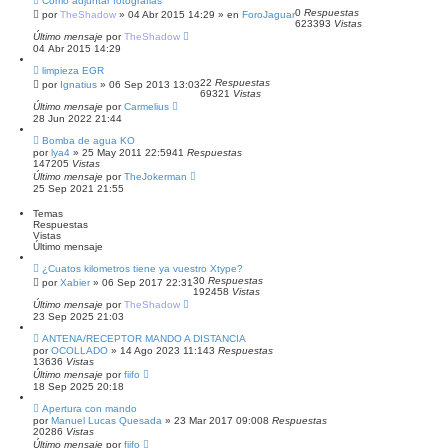
a
Como adjuntar fotografias
0
Respuestas
por
TheShadow
»
04 Abr 2015 14:29
» en
ForoJaguar
623393
Vistas
Último mensaje
por
TheShadow
04 Abr 2015 14:29
limpieza EGR
22
Respuestas
por
Ignatius
»
06 Sep 2013 13:03
69321
Vistas
Último mensaje
por
Carmelius
28 Jun 2022 21:44
Bomba de agua KO
por
lya4
»
25 May 2011 22:59
41
Respuestas
147205
Vistas
Último mensaje
por
TheJokerman
25 Sep 2021 21:55
Temas
Respuestas
Vistas
Último mensaje
¿Cuatos kilometros tiene ya vuestro Xtype?
30
Respuestas
por
Xabier
»
06 Sep 2017 22:31
192458
Vistas
Último mensaje
por
TheShadow
23 Sep 2025 21:03
ANTENA/RECEPTOR MANDO A DISTANCIA
por
OCOLLADO
»
14 Ago 2023 11:14
3
Respuestas
13636
Vistas
Último mensaje
por
fiifo
18 Sep 2025 20:18
Apertura con mando
por
Manuel Lucas Quesada
»
23 Mar 2017 09:00
8
Respuestas
20286
Vistas
Último mensaje
por
fiifo