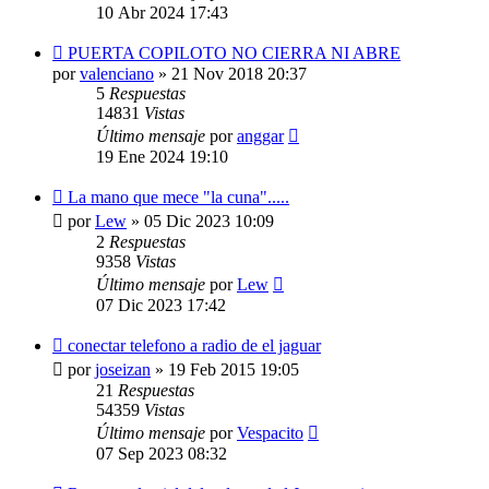
10 Abr 2024 17:43
PUERTA COPILOTO NO CIERRA NI ABRE
por
valenciano
»
21 Nov 2018 20:37
5
Respuestas
14831
Vistas
Último mensaje
por
anggar
19 Ene 2024 19:10
La mano que mece "la cuna".....
por
Lew
»
05 Dic 2023 10:09
2
Respuestas
9358
Vistas
Último mensaje
por
Lew
07 Dic 2023 17:42
conectar telefono a radio de el jaguar
por
joseizan
»
19 Feb 2015 19:05
21
Respuestas
54359
Vistas
Último mensaje
por
Vespacito
07 Sep 2023 08:32