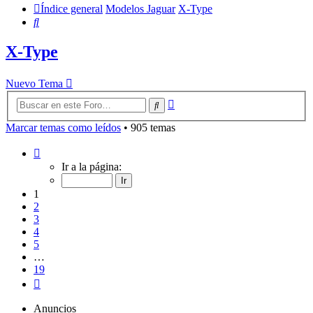
Índice general
Modelos Jaguar
X-Type
Buscar
X-Type
Nuevo Tema
Búsqueda
Buscar
avanzada
Marcar temas como leídos
• 905 temas
Página
1
Ir a la página:
de
19
1
2
3
4
5
…
19
Siguiente
Anuncios