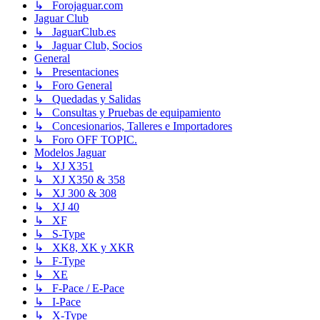
↳ Forojaguar.com
Jaguar Club
↳ JaguarClub.es
↳ Jaguar Club, Socios
General
↳ Presentaciones
↳ Foro General
↳ Quedadas y Salidas
↳ Consultas y Pruebas de equipamiento
↳ Concesionarios, Talleres e Importadores
↳ Foro OFF TOPIC.
Modelos Jaguar
↳ XJ X351
↳ XJ X350 & 358
↳ XJ 300 & 308
↳ XJ 40
↳ XF
↳ S-Type
↳ XK8, XK y XKR
↳ F-Type
↳ XE
↳ F-Pace / E-Pace
↳ I-Pace
↳ X-Type