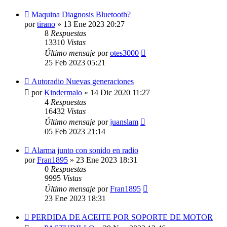
Maquina Diagnosis Bluetooth?
por
tirano
»
13 Ene 2023 20:27
8
Respuestas
13310
Vistas
Último mensaje
por
otes3000
25 Feb 2023 05:21
Autoradio Nuevas generaciones
por
Kindermalo
»
14 Dic 2020 11:27
4
Respuestas
16432
Vistas
Último mensaje
por
juanslam
05 Feb 2023 21:14
Alarma junto con sonido en radio
por
Fran1895
»
23 Ene 2023 18:31
0
Respuestas
9995
Vistas
Último mensaje
por
Fran1895
23 Ene 2023 18:31
PERDIDA DE ACEITE POR SOPORTE DE MOTOR