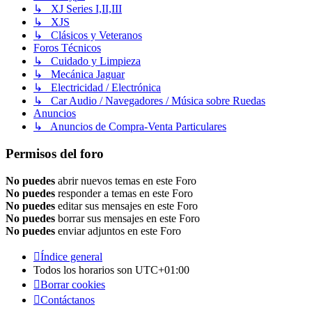
↳ XJ Series I,II,III
↳ XJS
↳ Clásicos y Veteranos
Foros Técnicos
↳ Cuidado y Limpieza
↳ Mecánica Jaguar
↳ Electricidad / Electrónica
↳ Car Audio / Navegadores / Música sobre Ruedas
Anuncios
↳ Anuncios de Compra-Venta Particulares
Permisos del foro
No puedes
abrir nuevos temas en este Foro
No puedes
responder a temas en este Foro
No puedes
editar sus mensajes en este Foro
No puedes
borrar sus mensajes en este Foro
No puedes
enviar adjuntos en este Foro
Índice general
Todos los horarios son
UTC+01:00
Borrar cookies
Contáctanos