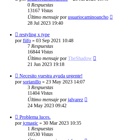
0
Respuestas
13167
Vistas
Último mensaje
por
usuariocaminoancho
28 Jul 2023 19:40
restyling x type
por
fiifo
»
03 Sep 2021 10:48
7
Respuestas
16844
Vistas
Último mensaje
por
TheShadow
21 Jun 2023 19:18
Necesito vuestra ayuda urgente!
por
sorianillo
»
23 May 2023 14:07
3
Respuestas
11404
Vistas
Último mensaje
por
jalvarez
24 May 2023 09:42
Problema luces.
por
jcmagic
»
30 Mar 2023 10:35
1
Respuestas
10530
Vistas