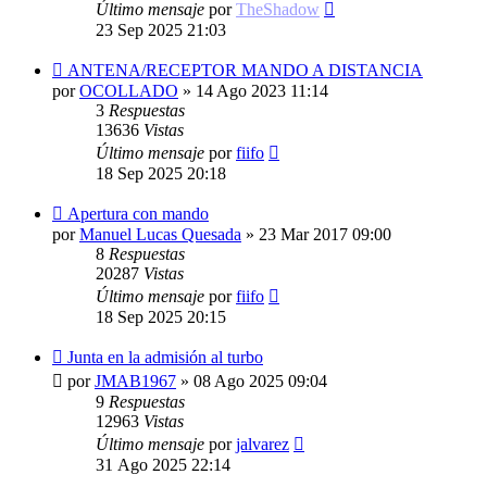
Último mensaje
por
TheShadow
23 Sep 2025 21:03
ANTENA/RECEPTOR MANDO A DISTANCIA
por
OCOLLADO
»
14 Ago 2023 11:14
3
Respuestas
13636
Vistas
Último mensaje
por
fiifo
18 Sep 2025 20:18
Apertura con mando
por
Manuel Lucas Quesada
»
23 Mar 2017 09:00
8
Respuestas
20287
Vistas
Último mensaje
por
fiifo
18 Sep 2025 20:15
Junta en la admisión al turbo
por
JMAB1967
»
08 Ago 2025 09:04
9
Respuestas
12963
Vistas
Último mensaje
por
jalvarez
31 Ago 2025 22:14