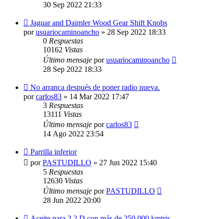
30 Sep 2022 21:33
Jaguar and Daimler Wood Gear Shift Knobs
por
usuariocaminoancho
»
28 Sep 2022 18:33
0
Respuestas
10162
Vistas
Último mensaje
por
usuariocaminoancho
28 Sep 2022 18:33
No arranca después de poner radio nueva.
por
carlos83
»
14 Mar 2022 17:47
3
Respuestas
13111
Vistas
Último mensaje
por
carlos83
14 Ago 2022 23:54
Parrilla inferior
por
PASTUDILLO
»
27 Jun 2022 15:40
5
Respuestas
12630
Vistas
Último mensaje
por
PASTUDILLO
28 Jun 2022 20:00
Aceite para 2.2 D con más de 250.000 kmtris