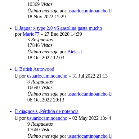
10369
Vistas
Último mensaje
por
usuariocaminoancho
18 Nov 2022 15:29
Jaguar x type 2.0 v6 gasolina gasta mucho
por
Mario77
»
27 Ene 2020 14:39
3
Respuestas
17846
Vistas
Último mensaje
por
Bielas
18 Oct 2022 12:03
British Autowood
por
usuariocaminoancho
»
31 Jul 2022 21:13
8
Respuestas
16690
Vistas
Último mensaje
por
usuariocaminoancho
06 Oct 2022 20:13
diagnosis ,Pérdida de potencia
por
usuariocaminoancho
»
02 May 2022 13:44
9
Respuestas
17660
Vistas
Último mensaje
por
usuariocaminoancho