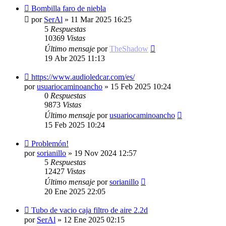
Bombilla faro de niebla
por
SerAl
»
11 Mar 2025 16:25
5
Respuestas
10369
Vistas
Último mensaje
por
TheShadow
19 Abr 2025 11:13
https://www.audioledcar.com/es/
por
usuariocaminoancho
»
15 Feb 2025 10:24
0
Respuestas
9873
Vistas
Último mensaje
por
usuariocaminoancho
15 Feb 2025 10:24
Problemón!
por
sorianillo
»
19 Nov 2024 12:57
5
Respuestas
12427
Vistas
Último mensaje
por
sorianillo
20 Ene 2025 22:05
Tubo de vacio caja filtro de aire 2.2d
por
SerAl
»
12 Ene 2025 02:15