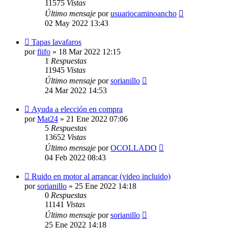
11575
Vistas
Último mensaje
por
usuariocaminoancho
02 May 2022 13:43
Tapas lavafaros
por
fiifo
»
18 Mar 2022 12:15
1
Respuestas
11945
Vistas
Último mensaje
por
sorianillo
24 Mar 2022 14:53
Ayuda a elección en compra
por
Mat24
»
21 Ene 2022 07:06
5
Respuestas
13652
Vistas
Último mensaje
por
OCOLLADO
04 Feb 2022 08:43
Ruido en motor al arrancar (video incluido)
por
sorianillo
»
25 Ene 2022 14:18
0
Respuestas
11141
Vistas
Último mensaje
por
sorianillo
25 Ene 2022 14:18