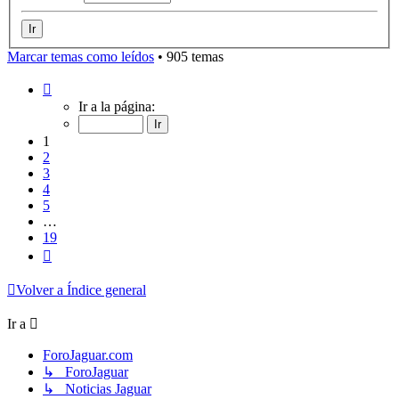
Marcar temas como leídos
• 905 temas
Página
1
Ir a la página:
de
19
1
2
3
4
5
…
19
Siguiente
Volver a Índice general
Ir a
ForoJaguar.com
↳ ForoJaguar
↳ Noticias Jaguar