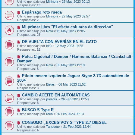
Último mensaje por
Mininota
«
28 May 2023 20:13
Respuestas:
13
Espárrago roto rueda
Último mensaje por
Mininota
«
27 May 2023 09:57
Respuestas:
2
Mi primer libro "El efecto columna de direccion"
Último mensaje por
Rota
«
19 May 2023 19:05
Respuestas:
27
DE VUELTA CON AVERÍAS EN EL GATO
Último mensaje por
kirú
«
12 May 2023 19:55
Respuestas:
15
Polea Cigüeñal / Damper / Harmonic Balancer / Crankshaft
Damper
Último mensaje por
Rota
«
05 May 2023 19:19
Respuestas:
3
Piloto trasero izquierdo Jaguar Stype 2.7D automático de
2004
Último mensaje por
Bielas
«
06 Mar 2023 11:52
Respuestas:
3
CAMBIO ACEITE EN AUTOMÁTICAS
Último mensaje por
jalvarez
«
26 Feb 2023 12:53
Respuestas:
3
BUSCO S Type R
Último mensaje por
roca
«
26 Feb 2023 00:13
CONSUMO ¿EXCESIVO? S-TYPE 2.7 DIESEL
Último mensaje por
Tanquete
«
21 Feb 2023 12:44
Respuestas:
4