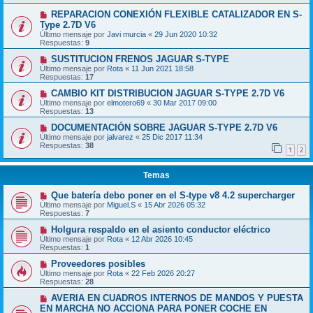
REPARACION CONEXIÓN FLEXIBLE CATALIZADOR EN S-
Type 2.7D V6
Último mensaje por
Javi murcia
«
29 Jun 2020 10:32
Respuestas:
9
SUSTITUCION FRENOS JAGUAR S-TYPE
Último mensaje por
Rota
«
11 Jun 2021 18:58
Respuestas:
17
CAMBIO KIT DISTRIBUCION JAGUAR S-TYPE 2.7D V6
Último mensaje por
elmotero69
«
30 Mar 2017 09:00
Respuestas:
13
DOCUMENTACIÓN SOBRE JAGUAR S-TYPE 2.7D V6
Último mensaje por
jalvarez
«
25 Dic 2017 11:34
Respuestas:
38
1
2
Temas
Que batería debo poner en el S-type v8 4.2 supercharger
Último mensaje por
Miguel.S
«
15 Abr 2026 05:32
Respuestas:
7
Holgura respaldo en el asiento conductor eléctrico
Último mensaje por
Rota
«
12 Abr 2026 10:45
Respuestas:
1
Proveedores posibles
Último mensaje por
Rota
«
22 Feb 2026 20:27
Respuestas:
28
AVERIA EN CUADROS INTERNOS DE MANDOS Y PUESTA
EN MARCHA NO ACCIONA PARA PONER COCHE EN