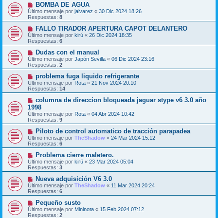
BOMBA DE AGUA
Último mensaje por
jalvarez
«
30 Dic 2024 18:26
Respuestas:
8
FALLO TIRADOR APERTURA CAPOT DELANTERO
Último mensaje por
kirú
«
26 Dic 2024 18:35
Respuestas:
6
Dudas con el manual
Último mensaje por
Japón Sevilla
«
06 Dic 2024 23:16
Respuestas:
2
problema fuga liquido refrigerante
Último mensaje por
Rota
«
21 Nov 2024 20:10
Respuestas:
14
columna de direccion bloqueada jaguar stype v6 3.0 año
1998
Último mensaje por
Rota
«
04 Abr 2024 10:42
Respuestas:
9
Piloto de control automatico de tracción parapadea
Último mensaje por
TheShadow
«
24 Mar 2024 15:12
Respuestas:
6
Problema cierre maletero.
Último mensaje por
kirú
«
23 Mar 2024 05:04
Respuestas:
3
Nueva adquisición V6 3.0
Último mensaje por
TheShadow
«
11 Mar 2024 20:24
Respuestas:
6
Pequeño susto
Último mensaje por
Mininota
«
15 Feb 2024 07:12
Respuestas:
2