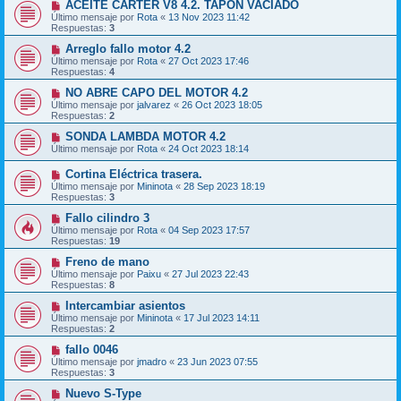
ACEITE CARTER V8 4.2. TAPÓN VACIADO
Último mensaje por
Rota
«
13 Nov 2023 11:42
Respuestas:
3
Arreglo fallo motor 4.2
Último mensaje por
Rota
«
27 Oct 2023 17:46
Respuestas:
4
NO ABRE CAPO DEL MOTOR 4.2
Último mensaje por
jalvarez
«
26 Oct 2023 18:05
Respuestas:
2
SONDA LAMBDA MOTOR 4.2
Último mensaje por
Rota
«
24 Oct 2023 18:14
Cortina Eléctrica trasera.
Último mensaje por
Mininota
«
28 Sep 2023 18:19
Respuestas:
3
Fallo cilindro 3
Último mensaje por
Rota
«
04 Sep 2023 17:57
Respuestas:
19
Freno de mano
Último mensaje por
Paixu
«
27 Jul 2023 22:43
Respuestas:
8
Intercambiar asientos
Último mensaje por
Mininota
«
17 Jul 2023 14:11
Respuestas:
2
fallo 0046
Último mensaje por
jmadro
«
23 Jun 2023 07:55
Respuestas:
3
Nuevo S-Type