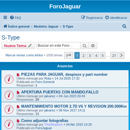
ForoJaguar
FAQ
Registrarse
Identificarse
B
Índice general
Modelos Jaguar
S-Type
u
S-Type
s
Buscar
Búsqueda avanzad
Nuevo Tema
c
a
Página
1
de
21
1
2
3
4
5
21
Si
Marcar temas como leídos
• 1030 temas
…
r
Anuncios
PIEZAS PARA JAGUAR, despieze y part number
Último mensaje por
Rota
«
14 Jul 2025 17:32
Publicado en
Foro General
Respuestas:
1
APERTURA PUERTAS CON MANDO:FALLO
Último mensaje por
jalvarez
«
04 Jun 2023 20:43
Respuestas:
29
MANTENIMIENTO MOTOR 2.7D V6 Y REVISION 200.000Km
Último mensaje por
jalvarez
«
06 Nov 2017 14:11
Respuestas:
13
Como adjuntar fotografias
Último mensaje por
TheShadow
«
04 Abr 2015 14:29
Publicado en
ForoJaguar