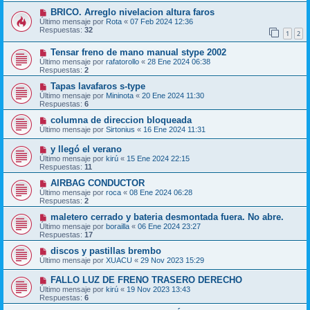
BRICO. Arreglo nivelacion altura faros
Último mensaje por
Rota
«
07 Feb 2024 12:36
Respuestas:
32
1
2
Tensar freno de mano manual stype 2002
Último mensaje por
rafatorollo
«
28 Ene 2024 06:38
Respuestas:
2
Tapas lavafaros s-type
Último mensaje por
Mininota
«
20 Ene 2024 11:30
Respuestas:
6
columna de direccion bloqueada
Último mensaje por
Sirtonius
«
16 Ene 2024 11:31
y llegó el verano
Último mensaje por
kirú
«
15 Ene 2024 22:15
Respuestas:
11
AIRBAG CONDUCTOR
Último mensaje por
roca
«
08 Ene 2024 06:28
Respuestas:
2
maletero cerrado y bateria desmontada fuera. No abre.
Último mensaje por
borailla
«
06 Ene 2024 23:27
Respuestas:
17
discos y pastillas brembo
Último mensaje por
XUACU
«
29 Nov 2023 15:29
FALLO LUZ DE FRENO TRASERO DERECHO
Último mensaje por
kirú
«
19 Nov 2023 13:43
Respuestas:
6