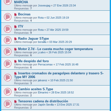
MARCHA
Último mensaje por
Joseeujag
«
27 Ene 2026 23:34
Respuestas:
7
Bocinas
Último mensaje por
Rota
«
02 Jun 2025 19:19
Respuestas:
4
ITV
Último mensaje por
Rota
«
27 Abr 2025 19:59
Respuestas:
9
Radio Jaguar SType
Último mensaje por
borailla
«
03 Mar 2025 20:29
Motor 2.7d - Le cuesta mucho coger temperatura
Último mensaje por
j.calvo
«
26 Feb 2025 15:04
Respuestas:
6
Me despido del foro
Último mensaje por
Perracomax
«
17 Feb 2025 16:48
Respuestas:
6
Insertos cromados de paragolpes delantero y trasero S-
Type MY 2006
Último mensaje por
jalvarez
«
10 Feb 2025 21:50
Respuestas:
3
Cambio aceites S.Type
Último mensaje por
Elmarino
«
28 Ene 2025 18:52
Respuestas:
2
Tensores cadena de distribución
Último mensaje por
Japón Sevilla
«
13 Ene 2025 17:31
Respuestas:
2