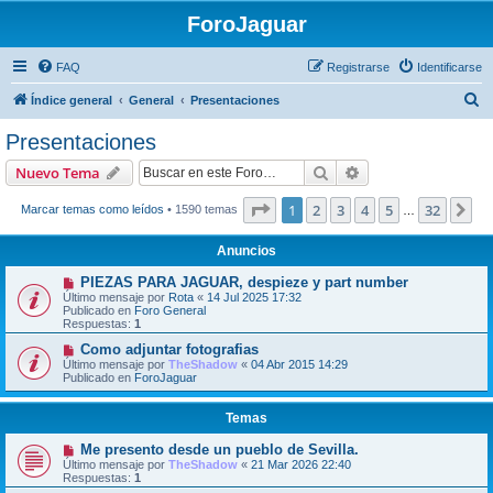
ForoJaguar
FAQ
Registrarse
Identificarse
B
Índice general
General
Presentaciones
u
Presentaciones
s
Buscar
Búsqueda avanzad
Nuevo Tema
c
a
Página
1
de
32
1
2
3
4
5
32
Si
Marcar temas como leídos
• 1590 temas
…
r
Anuncios
PIEZAS PARA JAGUAR, despieze y part number
Último mensaje por
Rota
«
14 Jul 2025 17:32
Publicado en
Foro General
Respuestas:
1
Como adjuntar fotografias
Último mensaje por
TheShadow
«
04 Abr 2015 14:29
Publicado en
ForoJaguar
Temas
Me presento desde un pueblo de Sevilla.
Último mensaje por
TheShadow
«
21 Mar 2026 22:40
Respuestas:
1