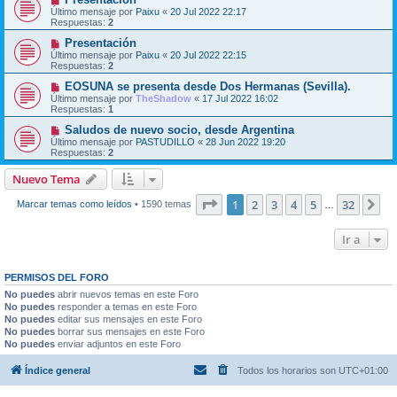
Último mensaje por
Paixu
«
20 Jul 2022 22:17
Respuestas:
2
Presentación
Último mensaje por
Paixu
«
20 Jul 2022 22:15
Respuestas:
2
EOSUNA se presenta desde Dos Hermanas (Sevilla).
Último mensaje por
TheShadow
«
17 Jul 2022 16:02
Respuestas:
1
Saludos de nuevo socio, desde Argentina
Último mensaje por
PASTUDILLO
«
28 Jun 2022 19:20
Respuestas:
2
Nuevo Tema
Página
1
de
32
1
2
3
4
5
32
Si
Marcar temas como leídos
• 1590 temas
…
Ir a
PERMISOS DEL FORO
No puedes
abrir nuevos temas en este Foro
No puedes
responder a temas en este Foro
No puedes
editar sus mensajes en este Foro
No puedes
borrar sus mensajes en este Foro
No puedes
enviar adjuntos en este Foro
Índice general
Todos los horarios son
UTC+01:00