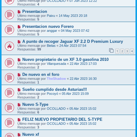
Último mensaje por
OCOLLADO
«
07 Jun 2023 12:22
Respuestas:
4
Presentacion
Último mensaje por
Paixu
«
14 May 2023 20:18
Respuestas:
5
Presentacion nuevo Forero
Último mensaje por
anggar
«
04 May 2023 07:42
Respuestas:
5
A punto de recoger Jaguar XF 2.2 D Premium Luxury
Último mensaje por
Bielas
«
24 Abr 2023 07:54
Respuestas:
99
1
2
3
4
Nuevo propietario de un XF 3.0 gasolina 2010
Último mensaje por
Vilarquesada
«
22 Abr 2023 17:03
Respuestas:
2
De nuevo en el foro
Último mensaje por
TheShadow
«
22 Abr 2023 16:30
Respuestas:
1
Sueño cumplido desde Asturias!!!
Último mensaje por
Pocoyó
«
05 Abr 2023 15:09
Respuestas:
2
Nuevo S-Type
Último mensaje por
OCOLLADO
«
05 Abr 2023 15:02
Respuestas:
6
FELIZ NUEVO PROPIETARIO DEL S-TYPE
Último mensaje por
OCOLLADO
«
05 Abr 2023 15:02
Respuestas:
3
Nuevo xf