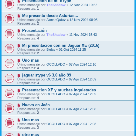
Presentación de mi x type
Último mensaje por
TheShadow
«
12 Nov 2024 10:52
Respuestas:
1
Me presento desde Asturias…
Último mensaje por
AlonsoQuilez
«
12 Nov 2024 08:05
Respuestas:
2
Presentación
Último mensaje por
TheShadow
«
11 Nov 2024 15:43
Respuestas:
4
Mi presentacion con mi Jaguar XE (2016)
Último mensaje por
Bielas
«
01 Oct 2024 11:25
Respuestas:
2
Uno mas
Último mensaje por
OCOLLADO
«
07 Ago 2024 12:10
Respuestas:
4
jaguar stype v6 3.0 año 99
Último mensaje por
OCOLLADO
«
07 Ago 2024 12:09
Respuestas:
3
Presentacion XF y muchas inquietudes
Último mensaje por
OCOLLADO
«
07 Ago 2024 12:09
Respuestas:
4
Nuevo en Jaén
Último mensaje por
OCOLLADO
«
07 Ago 2024 12:08
Respuestas:
2
Uno mas
Último mensaje por
OCOLLADO
«
07 Ago 2024 12:08
Respuestas:
3
otro mas