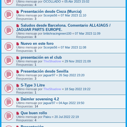
Último mensaje por
OCOLLADO
«
05 Abr 2023 15:02
Respuestas:
4
Presentación desde Cieza (Murcia)
Último mensaje por
Scorpio56
«
07 Mar 2023 11:10
Respuestas:
3
Saludos desde Barcelona. Comentario ALL4JAGS /
JAGUAR PARTS EUROPE.
Último mensaje por
britishracingreen100
«
07 Mar 2023 11:09
Respuestas:
8
Nuevo en este foro
Último mensaje por
Scorpio56
«
07 Mar 2023 11:08
Respuestas:
5
presentación en el club
Último mensaje por
TheShadow
«
29 Nov 2022 21:09
Respuestas:
1
Presentación desde Sevilla
Último mensaje por
jaguar97
«
26 Sep 2022 23:20
Respuestas:
3
S-Type 3 Litre
Último mensaje por
TheShadow
«
18 Sep 2022 19:22
Respuestas:
1
Daimler sovereing 4.2
Último mensaje por
jaguar97
«
04 Ago 2022 19:50
Respuestas:
14
Que buen rollo
Último mensaje por
Paixu
«
20 Jul 2022 22:19
Respuestas:
4
Presentación