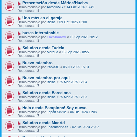
Presentación desde Mérida/Huelva
Último mensaje por
AntonioMS
«
14 Ene 2026 13:49
Respuestas:
4
Uno más en el garaje
Último mensaje por
Bielas
«
09 Oct 2025 13:00
Respuestas:
4
busca interminable
Último mensaje por
TheShadow
«
15 Sep 2025 20:12
Respuestas:
1
Saludos desde Tudela
Último mensaje por
Marcuo
«
15 Sep 2025 18:27
Respuestas:
5
Nuevo miembro
Último mensaje por
PabloXE
«
05 Jul 2025 15:31
Respuestas:
2
Nuevo miembro por aquí
Último mensaje por
Bielas
«
25 Mar 2025 12:04
Respuestas:
7
Saludos desde Barcelona
Último mensaje por
Bielas
«
25 Mar 2025 12:03
Respuestas:
3
Hola desde Pamplona! Soy nuevo
Último mensaje por
Japón Sevilla
«
04 Dic 2024 11:08
Respuestas:
7
Saludos desde Madrid
Último mensaje por
JosemadridXK
«
02 Dic 2024 23:02
Respuestas:
2