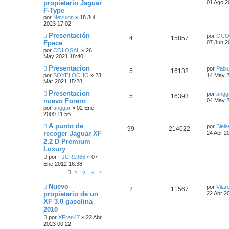
s
a
propietario Jaguar
01 Ago 2
a
m
t
F-Type
j
e
i
e
p
s
t
e
i
t
s
e
por
Nevulon
»
18 Jul
n
m
2023 17:02
s
s
s
o
s
u
a
a
a
m
Ú
Presentación
por
OCO
j
p
t
e
R
V
4
15857
t
e
s
s
l
Fpace
e
07 Jun 2
n
t
s
por
COLOSAL
»
26
u
a
e
i
a
s
i
a
May 2021 18:40
m
j
e
s
s
s
s
t
o
Ú
Presentacion
e
por
Paix
R
V
5
16132
m
l
por
SOYELOCHO
»
23
14 May 2
s
p
t
e
a
t
Mar 2021 15:28
e
i
n
i
s
t
u
a
s
m
Ú
Presentacion
por
angg
R
V
5
16393
a
s
s
o
l
nuevo Forero
04 May 2
j
a
e
s
m
t
por
anggar
»
02 Ene
e
e
i
p
t
e
i
2009 11:56
n
s
m
s
s
s
s
o
u
a
Ú
A punto de
por
Biela
R
V
99
214022
a
m
t
l
recoger Jaguar XF
24 Abr 2
j
p
t
e
e
s
t
2.2 D Premium
e
e
i
n
i
a
s
Luxury
u
a
m
s
a
s
s
o
por
FJCR1966
»
07
s
j
e
s
m
t
Ene 2012 16:38
e
p
t
e
1
2
3
4
n
s
a
s
u
a
Ú
Nuevo
a
por
Vila
t
R
V
2
11567
s
l
j
propietario de un
22 Abr 2
e
s
t
e
XF 3.0 gasolina
a
e
i
i
s
2010
m
s
s
s
o
por
XFran47
»
22 Abr
t
m
2023 00:22
p
t
e