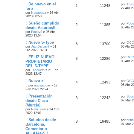
a
n
Ú
De nuevo en el
por
The
R
V
1
11248
s
l
u
a
foro
22 Abr 2
a
t
s
por
Nacapaca
»
16 Abr
e
i
j
i
e
s
2023 00:58
e
m
s
s
o
Ú
Sueño cumplido
s
por
Poco
R
V
2
11385
m
l
desde Asturias!!!
05 Abr 2
p
t
e
t
t
por
Pocoyó
»
05 Abr
e
i
n
i
2023 13:54
s
u
a
m
a
a
s
s
o
Ú
Nuevo S-Type
por
OCO
j
R
V
6
13700
e
s
m
l
s
por
Jag Dargent
»
31
e
05 Abr 2
p
t
e
t
Dic 2022 16:31
e
i
n
s
i
s
u
a
m
Ú
FELIZ NUEVO
por
OCO
R
V
3
12286
a
s
s
t
o
l
PROPIETARIO
05 Abr 2
j
e
s
m
t
DEL S-TYPE
e
e
i
p
t
e
i
a
por
Tanquete
»
21 Feb
n
m
s
2023 12:47
s
s
s
o
u
a
s
a
m
t
Ú
Nuevo xf
por
OCO
j
p
t
e
R
V
4
12493
e
s
l
e
05 Abr 2
n
por
agusjaguar
»
17
a
t
s
Feb 2023 22:24
u
a
e
i
s
i
a
s
m
Ú
Presentación
j
por
Scor
e
s
s
R
s
V
3
12242
t
o
l
e
desde Cieza
07 Mar 2
m
t
(Murcia)
s
p
e
t
i
e
a
i
n
por
RafaTalón
»
24 Oct
m
s
t
2022 12:01
u
s
a
s
s
o
a
m
Ú
Saludos desde
j
por
briti
a
e
p
s
t
e
R
V
8
16485
l
e
Barcelona.
07 Mar 2
n
t
s
s
Comentario
s
u
a
e
i
i
a
ALL4JAGS /
m