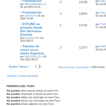
m
Ú
Presentación
por
Paix
a
R
V
2
12109
s
s
s
o
l
por
AlfonsoMendoza
»
j
20 Jul 2
t
e
s
m
t
18 Jul 2022 15:21
e
e
i
p
t
e
i
a
s
n
m
Ú
Presentación
por
Paix
R
V
2
12022
s
s
s
o
u
a
l
por
Lilican29
»
19 Jul
20 Jul 2
a
s
t
m
t
2022 15:48
e
i
j
p
t
e
i
e
s
e
n
m
a
Ú
EOSUNA se
por
The
R
V
1
11720
s
s
s
o
u
a
l
s
presenta desde
17 Jul 2
a
m
t
s
Dos Hermanas
e
i
j
p
t
e
i
e
s
t
(Sevilla).
e
n
m
s
s
s
o
por
Eosuna
»
17 Jul
u
a
s
a
a
m
2022 08:23
j
p
t
e
e
s
t
s
Ú
Saludos de
e
n
por
PAS
R
V
2
12157
l
s
nuevo socio,
u
a
28 Jun 2
s
a
t
a
desde Argentina
e
i
i
j
e
s
t
por
PASTUDILLO
»
28
s
m
e
Jun 2022 00:37
s
s
o
s
a
m
p
t
e
Nuevo Tema
Marcar temas como leídos
• 1590 temas
t
n
s
s
u
a
a
a
Volver a Índice general
j
e
s
e
s
s
PERMISOS DEL FORO
t
No puedes
abrir nuevos temas en este Foro
No puedes
responder a temas en este Foro
a
No puedes
editar sus mensajes en este Foro
No puedes
borrar sus mensajes en este Foro
s
No puedes
enviar adjuntos en este Foro