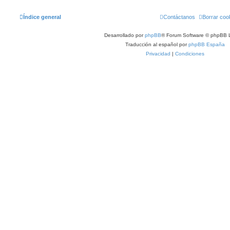
Índice general
Contáctanos
Borrar coo
Desarrollado por
phpBB
® Forum Software © phpBB L
Traducción al español por
phpBB España
Privacidad
|
Condiciones