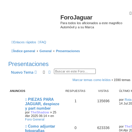
ForoJaguar
Para todos los aficionados a este magnifico
Automóvil y a su Marca
Enlaces rápidos
FAQ
Índice general
General
Presentaciones
Presentaciones
Buscar
Búsqueda avanzada
Nuevo Tema
Marcar temas como leídos
• 1590 temas
ANUNCIOS
RESPUESTAS
VISTAS
ÚLTIMO 
Ú
PIEZAS PARA
por
Rota
R
V
1
135696
l
JAGUAR, despieze
14 Jul 2
t
y part number
e
i
i
por
TheShadow
»
25
m
Abr 2025 06:14
» en
s
s
o
Foro General
m
p
t
e
Ú
Como adjuntar
por
The
n
R
V
0
623336
l
fotografias
04 Abr 2
s
u
a