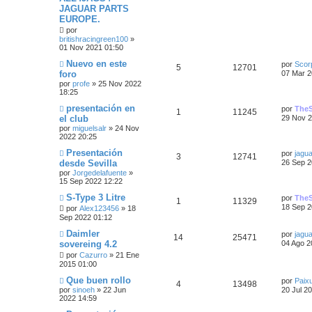
j
t
e
s
s
s
o
JAGUAR PARTS
e
m
EUROPE.
a
s
p
t
e
por
n
britishracingreen100
»
s
s
t
u
a
01 Nov 2021 01:50
a
j
a
e
s
Ú
Nuevo en este
por
Scor
e
R
V
5
12701
l
foro
07 Mar 2
s
s
t
por
profe
»
25 Nov 2022
e
i
i
18:25
m
t
s
s
o
Ú
presentación en
por
The
R
V
1
11245
m
a
l
el club
29 Nov 2
p
t
e
t
por
miguelsalr
»
24 Nov
e
i
n
i
s
2022 20:25
s
u
a
m
a
s
s
o
Ú
Presentación
por
jagu
j
R
V
3
12741
e
s
m
l
desde Sevilla
e
26 Sep 2
p
t
e
t
por
Jorgedelafuente
»
e
i
n
s
i
15 Sep 2022 12:22
s
u
a
m
a
s
s
t
o
Ú
S-Type 3 Litre
por
The
j
R
V
1
11329
e
s
m
l
e
18 Sep 2
por
Alex123456
»
18
p
t
e
a
t
Sep 2022 01:12
e
i
n
s
i
s
u
a
s
m
Ú
Daimler
por
jagu
a
s
R
s
V
14
25471
t
o
l
sovereing 4.2
j
04 Ago 2
e
s
m
t
e
p
e
t
i
e
por
Cazurro
»
21 Ene
a
i
n
2015 01:00
s
m
s
u
s
a
s
s
o
Ú
Que buen rollo
a
por
Paix
t
m
R
V
4
13498
l
j
por
sinoeh
»
22 Jun
20 Jul 2
e
p
s
t
e
t
e
2022 14:59
n
a
e
i
i
s
s
u
a