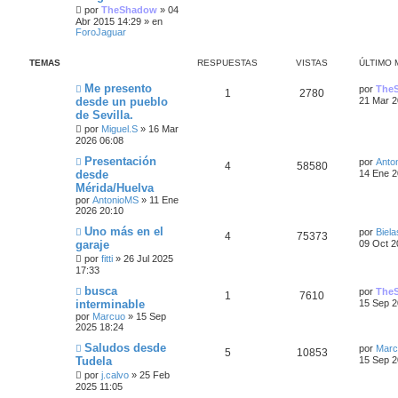
t
a
e
i
por
TheShadow
»
04
i
j
e
s
Abr 2015 14:29
» en
m
e
ForoJaguar
s
s
o
s
m
p
t
e
TEMAS
RESPUESTAS
VISTAS
ÚLTIMO 
n
t
s
u
a
Ú
Me presento
a
por
The
a
R
V
1
2780
l
j
desde un pueblo
21 Mar 2
e
s
t
e
s
de Sevilla.
e
i
i
s
por
Miguel.S
»
16 Mar
m
s
s
o
2026 06:08
t
m
Ú
Presentación
p
t
e
por
Anto
R
V
4
58580
l
a
n
desde
14 Ene 2
t
s
u
a
Mérida/Huelva
e
i
i
a
s
por
AntonioMS
»
11 Ene
m
j
e
s
2026 20:10
s
s
o
e
m
Ú
Uno más en el
s
por
Biela
p
t
e
R
V
4
75373
l
garaje
09 Oct 2
n
t
t
s
u
a
e
i
por
fitti
»
26 Jul 2025
i
a
17:33
m
a
j
e
s
s
s
o
e
Ú
busca
por
The
m
R
V
1
7610
s
l
interminable
s
15 Sep 2
p
t
e
t
n
por
Marcuo
»
15 Sep
e
i
i
s
t
2025 18:24
u
a
m
a
s
s
o
Ú
Saludos desde
j
por
Marc
a
e
s
R
V
5
10853
m
l
e
Tudela
15 Sep 2
p
t
e
t
s
s
e
i
n
por
j.calvo
»
25 Feb
i
s
2025 11:05
u
a
m
a
t
s
s