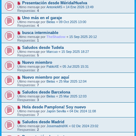
Presentación desde Mérida/Huelva
Último mensaje por
AntonioMS
«
14 Ene 2026 13:49
Respuestas:
4
Uno más en el garaje
Último mensaje por
Bielas
«
09 Oct 2025 13:00
Respuestas:
4
busca interminable
Último mensaje por
TheShadow
«
15 Sep 2025 20:12
Respuestas:
1
Saludos desde Tudela
Último mensaje por
Marcuo
«
15 Sep 2025 18:27
Respuestas:
5
Nuevo miembro
Último mensaje por
PabloXE
«
05 Jul 2025 15:31
Respuestas:
2
Nuevo miembro por aquí
Último mensaje por
Bielas
«
25 Mar 2025 12:04
Respuestas:
7
Saludos desde Barcelona
Último mensaje por
Bielas
«
25 Mar 2025 12:03
Respuestas:
3
Hola desde Pamplona! Soy nuevo
Último mensaje por
Japón Sevilla
«
04 Dic 2024 11:08
Respuestas:
7
Saludos desde Madrid
Último mensaje por
JosemadridXK
«
02 Dic 2024 23:02
Respuestas:
2