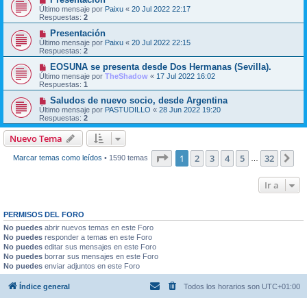
Último mensaje por
Paixu
«
20 Jul 2022 22:17
Respuestas:
2
Presentación
Último mensaje por
Paixu
«
20 Jul 2022 22:15
Respuestas:
2
EOSUNA se presenta desde Dos Hermanas (Sevilla).
Último mensaje por
TheShadow
«
17 Jul 2022 16:02
Respuestas:
1
Saludos de nuevo socio, desde Argentina
Último mensaje por
PASTUDILLO
«
28 Jun 2022 19:20
Respuestas:
2
Nuevo Tema
Página
1
de
32
1
2
3
4
5
32
Si
Marcar temas como leídos
• 1590 temas
…
Ir a
PERMISOS DEL FORO
No puedes
abrir nuevos temas en este Foro
No puedes
responder a temas en este Foro
No puedes
editar sus mensajes en este Foro
No puedes
borrar sus mensajes en este Foro
No puedes
enviar adjuntos en este Foro
Índice general
Todos los horarios son
UTC+01:00