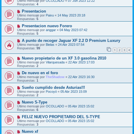
Último mensaje por
OCOLLADO
«
07 Jun 2023 12:22
Respuestas:
4
Presentacion
Último mensaje por
Paixu
«
14 May 2023 20:18
Respuestas:
5
Presentacion nuevo Forero
Último mensaje por
anggar
«
04 May 2023 07:42
Respuestas:
5
A punto de recoger Jaguar XF 2.2 D Premium Luxury
Último mensaje por
Bielas
«
24 Abr 2023 07:54
Respuestas:
99
1
2
3
4
Nuevo propietario de un XF 3.0 gasolina 2010
Último mensaje por
Vilarquesada
«
22 Abr 2023 17:03
Respuestas:
2
De nuevo en el foro
Último mensaje por
TheShadow
«
22 Abr 2023 16:30
Respuestas:
1
Sueño cumplido desde Asturias!!!
Último mensaje por
Pocoyó
«
05 Abr 2023 15:09
Respuestas:
2
Nuevo S-Type
Último mensaje por
OCOLLADO
«
05 Abr 2023 15:02
Respuestas:
6
FELIZ NUEVO PROPIETARIO DEL S-TYPE
Último mensaje por
OCOLLADO
«
05 Abr 2023 15:02
Respuestas:
3
Nuevo xf