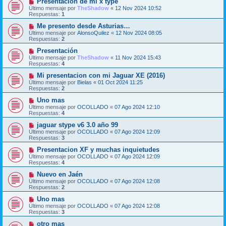
Presentación de mi x type
Último mensaje por
TheShadow
«
12 Nov 2024 10:52
Respuestas:
1
Me presento desde Asturias…
Último mensaje por
AlonsoQuilez
«
12 Nov 2024 08:05
Respuestas:
2
Presentación
Último mensaje por
TheShadow
«
11 Nov 2024 15:43
Respuestas:
4
Mi presentacion con mi Jaguar XE (2016)
Último mensaje por
Bielas
«
01 Oct 2024 11:25
Respuestas:
2
Uno mas
Último mensaje por
OCOLLADO
«
07 Ago 2024 12:10
Respuestas:
4
jaguar stype v6 3.0 año 99
Último mensaje por
OCOLLADO
«
07 Ago 2024 12:09
Respuestas:
3
Presentacion XF y muchas inquietudes
Último mensaje por
OCOLLADO
«
07 Ago 2024 12:09
Respuestas:
4
Nuevo en Jaén
Último mensaje por
OCOLLADO
«
07 Ago 2024 12:08
Respuestas:
2
Uno mas
Último mensaje por
OCOLLADO
«
07 Ago 2024 12:08
Respuestas:
3
otro mas