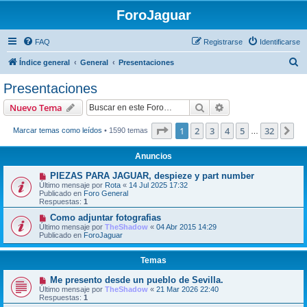
ForoJaguar
FAQ
Registrarse
Identificarse
B
Índice general
General
Presentaciones
u
Presentaciones
s
Buscar
Búsqueda avanzad
Nuevo Tema
c
a
Página
1
de
32
1
2
3
4
5
32
Si
Marcar temas como leídos
• 1590 temas
…
r
Anuncios
PIEZAS PARA JAGUAR, despieze y part number
Último mensaje por
Rota
«
14 Jul 2025 17:32
Publicado en
Foro General
Respuestas:
1
Como adjuntar fotografias
Último mensaje por
TheShadow
«
04 Abr 2015 14:29
Publicado en
ForoJaguar
Temas
Me presento desde un pueblo de Sevilla.
Último mensaje por
TheShadow
«
21 Mar 2026 22:40
Respuestas:
1