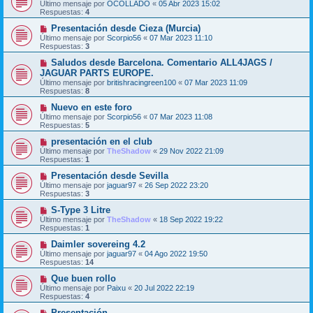
Último mensaje por
OCOLLADO
«
05 Abr 2023 15:02
Respuestas:
4
Presentación desde Cieza (Murcia)
Último mensaje por
Scorpio56
«
07 Mar 2023 11:10
Respuestas:
3
Saludos desde Barcelona. Comentario ALL4JAGS /
JAGUAR PARTS EUROPE.
Último mensaje por
britishracingreen100
«
07 Mar 2023 11:09
Respuestas:
8
Nuevo en este foro
Último mensaje por
Scorpio56
«
07 Mar 2023 11:08
Respuestas:
5
presentación en el club
Último mensaje por
TheShadow
«
29 Nov 2022 21:09
Respuestas:
1
Presentación desde Sevilla
Último mensaje por
jaguar97
«
26 Sep 2022 23:20
Respuestas:
3
S-Type 3 Litre
Último mensaje por
TheShadow
«
18 Sep 2022 19:22
Respuestas:
1
Daimler sovereing 4.2
Último mensaje por
jaguar97
«
04 Ago 2022 19:50
Respuestas:
14
Que buen rollo
Último mensaje por
Paixu
«
20 Jul 2022 22:19
Respuestas:
4
Presentación