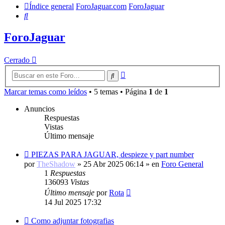
Índice general
ForoJaguar.com
ForoJaguar
Buscar
ForoJaguar
Cerrado
Búsqueda
Buscar
avanzada
Marcar temas como leídos
• 5 temas • Página
1
de
1
Anuncios
Respuestas
Vistas
Último mensaje
PIEZAS PARA JAGUAR, despieze y part number
por
TheShadow
»
25 Abr 2025 06:14
» en
Foro General
1
Respuestas
136093
Vistas
Último mensaje
por
Rota
14 Jul 2025 17:32
Como adjuntar fotografias