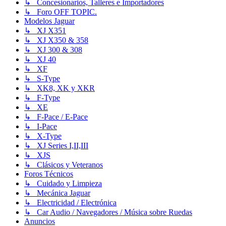
↳ Concesionarios, Talleres e Importadores
↳ Foro OFF TOPIC.
Modelos Jaguar
↳ XJ X351
↳ XJ X350 & 358
↳ XJ 300 & 308
↳ XJ 40
↳ XF
↳ S-Type
↳ XK8, XK y XKR
↳ F-Type
↳ XE
↳ F-Pace / E-Pace
↳ I-Pace
↳ X-Type
↳ XJ Series I,II,III
↳ XJS
↳ Clásicos y Veteranos
Foros Técnicos
↳ Cuidado y Limpieza
↳ Mecánica Jaguar
↳ Electricidad / Electrónica
↳ Car Audio / Navegadores / Música sobre Ruedas
Anuncios