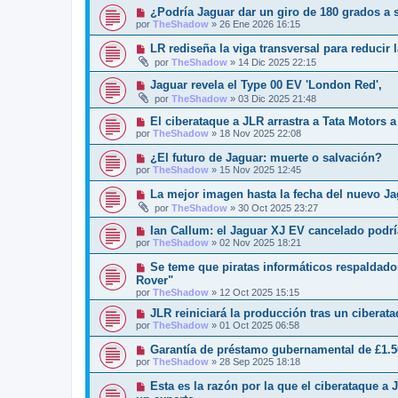
¿Podría Jaguar dar un giro de 180 grados a s
por
TheShadow
»
26 Ene 2026 16:15
LR rediseña la viga transversal para reducir
por
TheShadow
»
14 Dic 2025 22:15
Jaguar revela el Type 00 EV 'London Red',
por
TheShadow
»
03 Dic 2025 21:48
El ciberataque a JLR arrastra a Tata Motors a
por
TheShadow
»
18 Nov 2025 22:08
¿El futuro de Jaguar: muerte o salvación?
por
TheShadow
»
15 Nov 2025 12:45
La mejor imagen hasta la fecha del nuevo Ja
por
TheShadow
»
30 Oct 2025 23:27
Ian Callum: el Jaguar XJ EV cancelado podría
por
TheShadow
»
02 Nov 2025 18:21
Se teme que piratas informáticos respaldado
Rover"
por
TheShadow
»
12 Oct 2025 15:15
JLR reiniciará la producción tras un ciberat
por
TheShadow
»
01 Oct 2025 06:58
Garantía de préstamo gubernamental de £1.5
por
TheShadow
»
28 Sep 2025 18:18
Esta es la razón por la que el ciberataque a