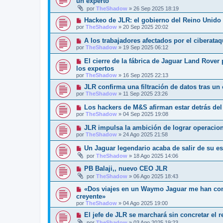
un experto
por
TheShadow
»
26 Sep 2025 18:19
Hackeo de JLR: el gobierno del Reino Unido i
por
TheShadow
»
20 Sep 2025 20:02
A los trabajadores afectados por el ciberataq
por
TheShadow
»
19 Sep 2025 06:12
El cierre de la fábrica de Jaguar Land Rover
los expertos
por
TheShadow
»
16 Sep 2025 22:13
JLR confirma una filtración de datos tras un
por
TheShadow
»
11 Sep 2025 23:26
Los hackers de M&S afirman estar detrás del
por
TheShadow
»
04 Sep 2025 19:08
JLR impulsa la ambición de lograr operacion
por
TheShadow
»
24 Ago 2025 21:58
Un Jaguar legendario acaba de salir de su e
por
TheShadow
»
18 Ago 2025 14:06
PB Balaji,, nuevo CEO JLR
por
TheShadow
»
06 Ago 2025 18:43
«Dos viajes en un Waymo Jaguar me han con
creyente»
por
TheShadow
»
04 Ago 2025 19:00
El jefe de JLR se marchará sin concretar el 
por
TheShadow
»
03 Ago 2025 19:23