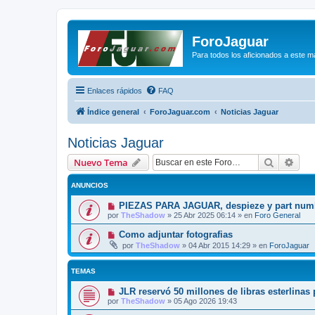
ForoJaguar
Para todos los aficionados a este m
Enlaces rápidos
FAQ
Índice general
ForoJaguar.com
Noticias Jaguar
Noticias Jaguar
Buscar
Bús
Nuevo Tema
ANUNCIOS
PIEZAS PARA JAGUAR, despieze y part num
por
TheShadow
»
25 Abr 2025 06:14
» en
Foro General
Como adjuntar fotografias
por
TheShadow
»
04 Abr 2015 14:29
» en
ForoJaguar
TEMAS
JLR reservó 50 millones de libras esterlinas
por
TheShadow
»
05 Ago 2026 19:43