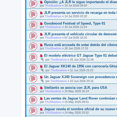
Opinión: ¿A JLR le sigue importando el dis
por
TheShadow
»
24 Jul 2026 09:50
JLR presenta un servicio de recarga en toda
por
TheShadow
»
14 Jul 2026 20:32
Goodwood Festival of Speed, Type 01
por
TheShadow
»
10 Jul 2026 12:24
JLR presenta el vehículo circular de demost
por
TheShadow
»
07 Jul 2026 16:25
Rusia está acusada de estar detrás del ciber
por
TheShadow
»
28 Jun 2026 17:33
El modelo eléctrico GT Jaguar Type 01 debut
por
TheShadow
»
25 Jun 2026 21:28
El Jaguar XK140 de 1956 con carrocería Ghi
por
TheShadow
»
11 Jun 2026 22:25
Un Jaguar XJ40 Sovereign con procedencia re
por
TheShadow
»
10 Jun 2026 20:15
Stellantis se asocia con JLR, para USA
por
TheShadow
»
20 May 2026 16:14
Las ventas de Jaguar Land Rover continúan r
por
TheShadow
»
15 May 2026 09:51
Jaguar revela el nombre oficial de su nuevo
por
TheShadow
»
14 May 2026 20:52