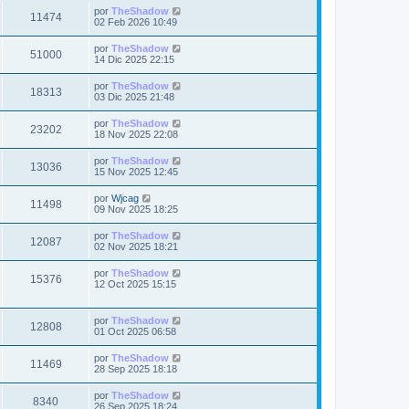
m
i
i
a
Ú
por
TheShadow
t
e
V
11474
m
j
l
s
02 Feb 2026 10:49
n
s
o
e
t
s
a
m
i
i
a
Ú
por
TheShadow
t
e
V
51000
m
j
l
s
14 Dic 2025 22:15
n
s
o
e
t
s
a
m
i
i
a
Ú
por
TheShadow
t
e
V
18313
m
j
l
s
03 Dic 2025 21:48
n
s
o
e
t
s
a
m
i
i
a
Ú
por
TheShadow
t
e
V
23202
m
j
l
s
18 Nov 2025 22:08
n
s
o
e
t
s
a
m
i
i
a
Ú
por
TheShadow
t
e
V
13036
m
j
l
s
15 Nov 2025 12:45
n
s
o
e
t
s
a
m
i
i
a
Ú
por
Wjcag
t
e
V
11498
m
j
l
s
09 Nov 2025 18:25
n
s
o
e
t
s
a
m
i
i
a
Ú
por
TheShadow
t
e
V
12087
m
j
l
s
02 Nov 2025 18:21
n
s
o
e
t
s
a
m
i
i
a
Ú
por
TheShadow
t
e
V
15376
m
j
l
s
12 Oct 2025 15:15
n
s
o
e
t
s
a
m
i
i
a
t
e
m
j
Ú
por
TheShadow
s
n
s
V
12808
o
e
l
01 Oct 2025 06:58
s
a
m
t
a
t
i
e
i
j
Ú
por
TheShadow
s
n
V
11469
m
e
l
28 Sep 2025 18:18
s
a
s
o
t
a
m
i
i
j
Ú
por
TheShadow
s
t
e
V
8340
m
e
l
26 Sep 2025 18:24
n