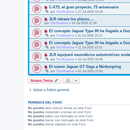
C-X75, el gran proyecto, 75 aniversario
por
TheShadow
»
27 Jul 2025 18:18
JLR retrasa los plazos....
por
TheShadow
»
18 Jul 2025 21:39
El concepto Jaguar Type 00 ha llegado a Go
por
TheShadow
»
11 Jul 2025 15:21
El concepto Jaguar Type 00 ha llegado a Go
por
TheShadow
»
11 Jul 2025 15:21
JLR equipará neumáticos automotrices soste
por
TheShadow
»
10 Jul 2025 16:45
El nuevo Jaguar GT llega a Nürburgring
por
TheShadow
»
02 Jul 2025 23:00
Nuevo Tema
Volver a Índice general
PERMISOS DEL FORO
No puedes
abrir nuevos temas en este Foro
No puedes
responder a temas en este Foro
No puedes
editar sus mensajes en este Foro
No puedes
borrar sus mensajes en este Foro
No puedes
enviar adjuntos en este Foro