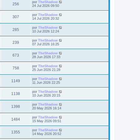
a
Ú
por
TheShadow
V
256
m
j
l
24 Jul 2026 09:50
s
s
o
e
t
m
i
i
Ú
por
TheShadow
t
e
V
307
m
l
14 Jul 2026 20:32
n
s
o
t
s
a
m
i
i
a
Ú
por
TheShadow
t
e
V
285
m
j
l
s
10 Jul 2026 12:24
n
s
o
e
t
s
a
m
i
i
a
Ú
por
TheShadow
t
e
V
239
m
j
l
s
07 Jul 2026 16:25
n
s
o
e
t
s
a
m
i
i
a
Ú
por
TheShadow
t
e
V
673
m
j
l
s
28 Jun 2026 17:33
n
s
o
e
t
s
a
m
i
i
a
Ú
por
TheShadow
t
e
V
758
m
j
l
s
25 Jun 2026 21:28
n
s
o
e
t
s
a
m
i
i
a
Ú
por
TheShadow
t
e
V
1149
m
j
l
s
11 Jun 2026 22:25
n
s
o
e
t
s
a
m
i
i
a
Ú
por
TheShadow
t
e
V
1138
m
j
l
s
10 Jun 2026 20:15
n
s
o
e
t
s
a
m
i
i
a
Ú
por
TheShadow
t
e
V
1398
m
j
l
s
20 May 2026 16:14
n
s
o
e
t
s
a
m
i
i
a
Ú
por
TheShadow
t
e
V
1484
m
j
l
s
15 May 2026 09:51
n
s
o
e
t
s
a
m
i
i
a
Ú
por
TheShadow
t
e
V
1355
m
j
l
s
14 May 2026 20:52
n
s
o
e
t
s
a
m
i