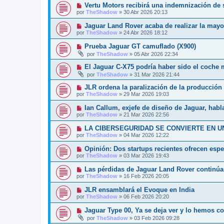
Vertu Motors recibirá una indemnización de 
por
TheShadow
»
30 Abr 2026 20:13
Jaguar Land Rover acaba de realizar la mayor
por
TheShadow
»
24 Abr 2026 18:12
Prueba Jaguar GT camuflado (X900)
por
TheShadow
»
05 Abr 2026 22:34
El Jaguar C-X75 podría haber sido el coche
por
TheShadow
»
31 Mar 2026 21:44
JLR ordena la paralización de la producción e
por
TheShadow
»
29 Mar 2026 19:03
Ian Callum, exjefe de diseño de Jaguar, habla
por
TheShadow
»
21 Mar 2026 22:56
LA CIBERSEGURIDAD SE CONVIERTE EN U
por
TheShadow
»
04 Mar 2026 12:22
Opinión: Dos startups recientes ofrecen esp
por
TheShadow
»
03 Mar 2026 19:43
Las pérdidas de Jaguar Land Rover continúan
por
TheShadow
»
16 Feb 2026 20:05
JLR ensamblará el Evoque en India
por
TheShadow
»
06 Feb 2026 20:20
Jaguar Type 00, Ya se deja ver y lo hemos c
por
TheShadow
»
03 Feb 2026 09:28