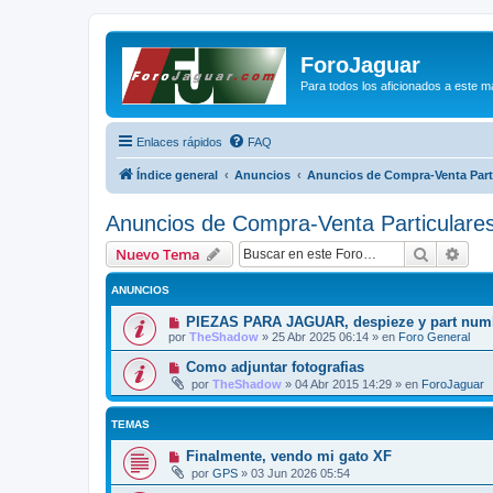
ForoJaguar
Para todos los aficionados a este m
Enlaces rápidos
FAQ
Índice general
Anuncios
Anuncios de Compra-Venta Part
Anuncios de Compra-Venta Particulare
Buscar
Bús
Nuevo Tema
ANUNCIOS
PIEZAS PARA JAGUAR, despieze y part num
por
TheShadow
»
25 Abr 2025 06:14
» en
Foro General
Como adjuntar fotografias
por
TheShadow
»
04 Abr 2015 14:29
» en
ForoJaguar
TEMAS
Finalmente, vendo mi gato XF
por
GPS
»
03 Jun 2026 05:54