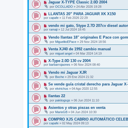
Jaguar X-TYPE Classic 2.0D 2004
por
OCOLLADO
»
24 Abr 2026 19:28
LLANTAS 20” PARA JAGUAR XK X150
por
capafe
»
11 Feb 2026 22:29
vendo mi gato, Stype 2.7D 207cv diesel auto
por
ramaji
»
12 Jul 2024 18:45
Vendo llantas 18" originales E Pace con go
por
MiguelitoEPace
»
29 Nov 2024 18:56
Venta XJ40 de 1992 cambio manual
por
miguel angel
»
04 Mar 2024 14:19
X-Type 2.0D 130 cv 2004
por
barbarrojaones
»
06 Nov 2024 08:40
Vendo mi Jaguar XJR
por
Boche
»
29 Ene 2024 21:32
Se vende guía cristal derecho para Jaguar X
por
elvirichus
»
04 Ago 2020 12:55
llantas 22
por
pakitogsgs
»
06 Jun 2024 11:10
Asientos y otras piezas en venta
por
MarioGB
»
04 Jun 2024 10:30
COMPRO XJS CABRIO AUTOMÁTICO CELEB
por
capafe
»
02 May 2024 09:13