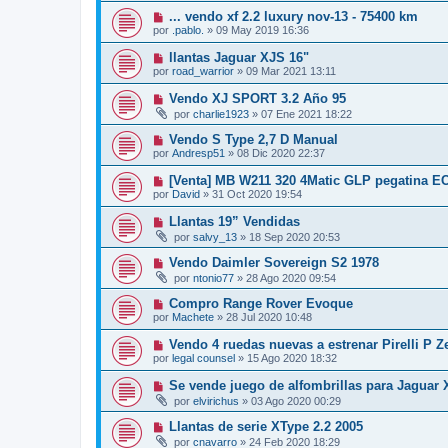
... vendo xf 2.2 luxury nov-13 - 75400 km
por
.pablo.
»
09 May 2019 16:36
llantas Jaguar XJS 16"
por
road_warrior
»
09 Mar 2021 13:11
Vendo XJ SPORT 3.2 Año 95
por
charlie1923
»
07 Ene 2021 18:22
Vendo S Type 2,7 D Manual
por
Andresp51
»
08 Dic 2020 22:37
[Venta] MB W211 320 4Matic GLP pegatina 
por
David
»
31 Oct 2020 19:54
Llantas 19” Vendidas
por
salvy_13
»
18 Sep 2020 20:53
Vendo Daimler Sovereign S2 1978
por
ntonio77
»
28 Ago 2020 09:54
Compro Range Rover Evoque
por
Machete
»
28 Jul 2020 10:48
Vendo 4 ruedas nuevas a estrenar Pirelli P Z
por
legal counsel
»
15 Ago 2020 18:32
Se vende juego de alfombrillas para Jaguar 
por
elvirichus
»
03 Ago 2020 00:29
Llantas de serie XType 2.2 2005
por
cnavarro
»
24 Feb 2020 18:29