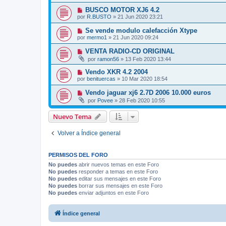
BUSCO MOTOR XJ6 4.2
por
R.BUSTO
»
21 Jun 2020 23:21
Se vende modulo calefacción Xtype
por
mermo1
»
21 Jun 2020 09:24
VENTA RADIO-CD ORIGINAL
por
ramon56
»
13 Feb 2020 13:44
Vendo XKR 4.2 2004
por
benituercas
»
10 Mar 2020 18:54
Vendo jaguar xj6 2.7D 2006 10.000 euros
por
Povee
»
28 Feb 2020 10:55
Nuevo Tema
Volver a Índice general
PERMISOS DEL FORO
No puedes
abrir nuevos temas en este Foro
No puedes
responder a temas en este Foro
No puedes
editar sus mensajes en este Foro
No puedes
borrar sus mensajes en este Foro
No puedes
enviar adjuntos en este Foro
Índice general