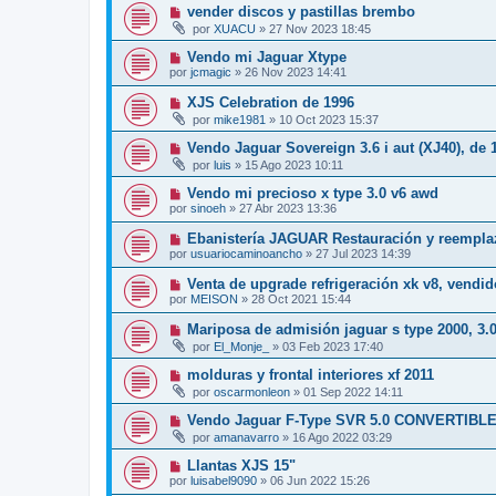
vender discos y pastillas brembo
por
XUACU
»
27 Nov 2023 18:45
Vendo mi Jaguar Xtype
por
jcmagic
»
26 Nov 2023 14:41
XJS Celebration de 1996
por
mike1981
»
10 Oct 2023 15:37
Vendo Jaguar Sovereign 3.6 i aut (XJ40), de 
por
luis
»
15 Ago 2023 10:11
Vendo mi precioso x type 3.0 v6 awd
por
sinoeh
»
27 Abr 2023 13:36
Ebanistería JAGUAR Restauración y reempla
por
usuariocaminoancho
»
27 Jul 2023 14:39
Venta de upgrade refrigeración xk v8, vendid
por
MEISON
»
28 Oct 2021 15:44
Mariposa de admisión jaguar s type 2000, 3.0
por
El_Monje_
»
03 Feb 2023 17:40
molduras y frontal interiores xf 2011
por
oscarmonleon
»
01 Sep 2022 14:11
Vendo Jaguar F-Type SVR 5.0 CONVERTIBL
por
amanavarro
»
16 Ago 2022 03:29
Llantas XJS 15"
por
luisabel9090
»
06 Jun 2022 15:26