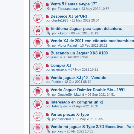
Venta 5 llantas s-type 17"
por
Thestancecat
»
23 May 2022 10:57
Despiece XJ SPORT
por
charlie1923
»
11 May 2022 20:04
Emblema Jaguar para capot delantero.
por
kiketor
»
09 Feb 2015 11:19
Vendo XJ de 2001 con etiqueta medioambien
por
Víctor Rafael
»
10 Feb 2022 20:21
Buscando un Jaguar XK8 X100
por
jrsevi
»
30 Jul 2021 09:41
Compra XJ
por
javiersaxjs
»
07 Nov 2021 16:21
Vendo jaguar XJ j40 - Vendido
por
Pedrin
»
12 Oct 2021 08:19
Vendo Jaguar Daimler Double Six - 1991
por
DoubleSix_Madrid
»
06 Sep 2021 14:51
Interesado en comprar un xj
por
Tabarquero
»
21 Ago 2021 10:31
Varias piezas X-Type
por
elvirichus
»
17 May 2021 18:05
Vendo mi jaguar S-Type 2.7D Executive - Ya 
por
kirú
»
26 Abr 2021 18:31