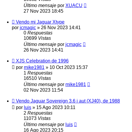
Último mensaje
por
XUACU
27 Nov 2023 18:45
Vendo mi Jaguar Xtype
por
jcmagic
»
26 Nov 2023 14:41
0
Respuestas
10699
Vistas
Último mensaje
por
jcmagic
26 Nov 2023 14:41
XJS Celebration de 1996
por
mike1981
»
10 Oct 2023 15:37
1
Respuestas
16510
Vistas
Último mensaje
por
mike1981
02 Nov 2023 11:54
Vendo Jaguar Sovereign 3.6 i aut (XJ40), de 1988
por
luis
»
15 Ago 2023 10:11
2
Respuestas
11073
Vistas
Último mensaje
por
luis
16 Ago 2023 20:15