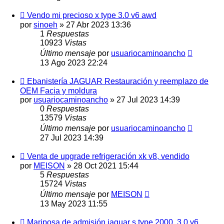
Vendo mi precioso x type 3.0 v6 awd
por
sinoeh
»
27 Abr 2023 13:36
1
Respuestas
10923
Vistas
Último mensaje
por
usuariocaminoancho
13 Ago 2023 22:24
Ebanistería JAGUAR Restauración y reemplazo de
OEM Facia y moldura
por
usuariocaminoancho
»
27 Jul 2023 14:39
0
Respuestas
13579
Vistas
Último mensaje
por
usuariocaminoancho
27 Jul 2023 14:39
Venta de upgrade refrigeración xk v8, vendido
por
MEISON
»
28 Oct 2021 15:44
5
Respuestas
15724
Vistas
Último mensaje
por
MEISON
13 May 2023 11:55
Mariposa de admisión jaguar s type 2000, 3.0 v6