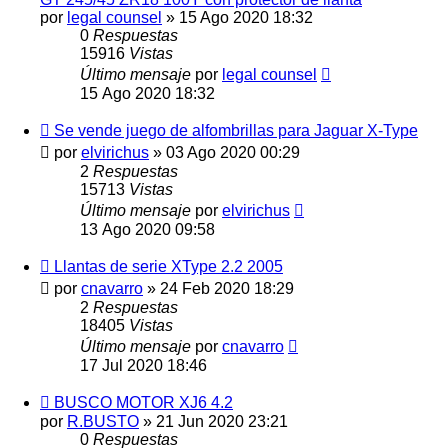
por
legal counsel
»
15 Ago 2020 18:32
0
Respuestas
15916
Vistas
Último mensaje
por
legal counsel
15 Ago 2020 18:32
Se vende juego de alfombrillas para Jaguar X-Type
por
elvirichus
»
03 Ago 2020 00:29
2
Respuestas
15713
Vistas
Último mensaje
por
elvirichus
13 Ago 2020 09:58
Llantas de serie XType 2.2 2005
por
cnavarro
»
24 Feb 2020 18:29
2
Respuestas
18405
Vistas
Último mensaje
por
cnavarro
17 Jul 2020 18:46
BUSCO MOTOR XJ6 4.2
por
R.BUSTO
»
21 Jun 2020 23:21
0
Respuestas