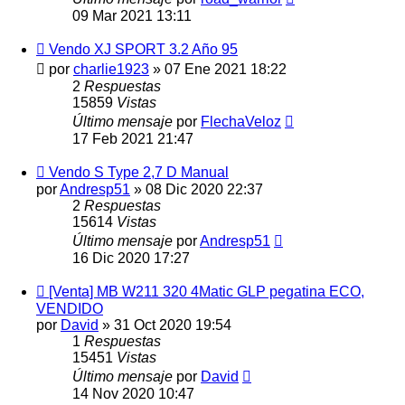
09 Mar 2021 13:11
Vendo XJ SPORT 3.2 Año 95
por
charlie1923
»
07 Ene 2021 18:22
2
Respuestas
15859
Vistas
Último mensaje
por
FlechaVeloz
17 Feb 2021 21:47
Vendo S Type 2,7 D Manual
por
Andresp51
»
08 Dic 2020 22:37
2
Respuestas
15614
Vistas
Último mensaje
por
Andresp51
16 Dic 2020 17:27
[Venta] MB W211 320 4Matic GLP pegatina ECO,
VENDIDO
por
David
»
31 Oct 2020 19:54
1
Respuestas
15451
Vistas
Último mensaje
por
David
14 Nov 2020 10:47