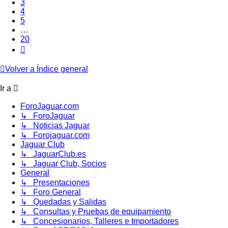
3
4
5
…
20
Siguiente
Volver a Índice general
Ir a
ForoJaguar.com
↳ ForoJaguar
↳ Noticias Jaguar
↳ Forojaguar.com
Jaguar Club
↳ JaguarClub.es
↳ Jaguar Club, Socios
General
↳ Presentaciones
↳ Foro General
↳ Quedadas y Salidas
↳ Consultas y Pruebas de equipamiento
↳ Concesionarios, Talleres e Importadores