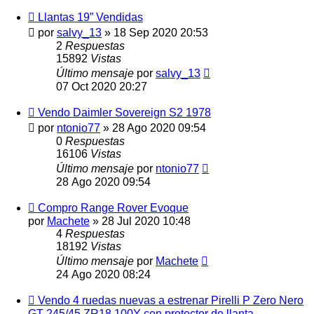
Llantas 19” Vendidas
por
salvy_13
»
18 Sep 2020 20:53
2
Respuestas
15892
Vistas
Último mensaje
por
salvy_13
07 Oct 2020 20:27
Vendo Daimler Sovereign S2 1978
por
ntonio77
»
28 Ago 2020 09:54
0
Respuestas
16106
Vistas
Último mensaje
por
ntonio77
28 Ago 2020 09:54
Compro Range Rover Evoque
por
Machete
»
28 Jul 2020 10:48
4
Respuestas
18192
Vistas
Último mensaje
por
Machete
24 Ago 2020 08:24
Vendo 4 ruedas nuevas a estrenar Pirelli P Zero Nero
GT 245/45 ZR18 100Y con protector de llanta