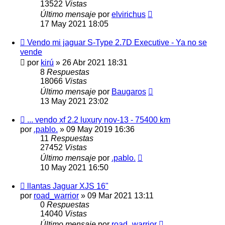
13522
Vistas
Último mensaje
por
elvirichus
17 May 2021 18:05
Vendo mi jaguar S-Type 2.7D Executive - Ya no se
vende
por
kirú
»
26 Abr 2021 18:31
8
Respuestas
18066
Vistas
Último mensaje
por
Baugaros
13 May 2021 23:02
... vendo xf 2.2 luxury nov-13 - 75400 km
por
.pablo.
»
09 May 2019 16:36
11
Respuestas
27452
Vistas
Último mensaje
por
.pablo.
10 May 2021 16:50
llantas Jaguar XJS 16"
por
road_warrior
»
09 Mar 2021 13:11
0
Respuestas
14040
Vistas
Último mensaje
por
road_warrior