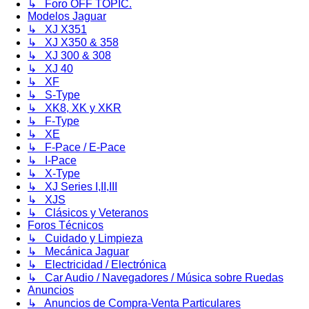
↳ Foro OFF TOPIC.
Modelos Jaguar
↳ XJ X351
↳ XJ X350 & 358
↳ XJ 300 & 308
↳ XJ 40
↳ XF
↳ S-Type
↳ XK8, XK y XKR
↳ F-Type
↳ XE
↳ F-Pace / E-Pace
↳ I-Pace
↳ X-Type
↳ XJ Series I,II,III
↳ XJS
↳ Clásicos y Veteranos
Foros Técnicos
↳ Cuidado y Limpieza
↳ Mecánica Jaguar
↳ Electricidad / Electrónica
↳ Car Audio / Navegadores / Música sobre Ruedas
Anuncios
↳ Anuncios de Compra-Venta Particulares