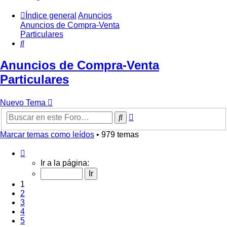
Índice general
Anuncios
Anuncios de Compra-Venta
Particulares
Buscar
Anuncios de Compra-Venta
Particulares
Nuevo Tema
Búsqueda
Buscar
avanzada
Marcar temas como leídos
• 979 temas
Página
1
Ir a la página:
de
20
1
2
3
4
5