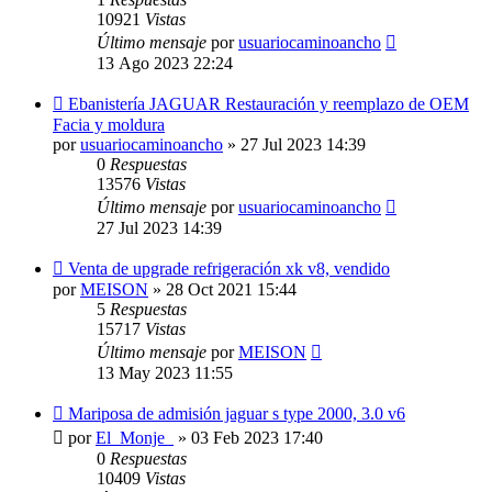
10921
Vistas
Último mensaje
por
usuariocaminoancho
13 Ago 2023 22:24
Ebanistería JAGUAR Restauración y reemplazo de OEM
Facia y moldura
por
usuariocaminoancho
»
27 Jul 2023 14:39
0
Respuestas
13576
Vistas
Último mensaje
por
usuariocaminoancho
27 Jul 2023 14:39
Venta de upgrade refrigeración xk v8, vendido
por
MEISON
»
28 Oct 2021 15:44
5
Respuestas
15717
Vistas
Último mensaje
por
MEISON
13 May 2023 11:55
Mariposa de admisión jaguar s type 2000, 3.0 v6
por
El_Monje_
»
03 Feb 2023 17:40
0
Respuestas
10409
Vistas