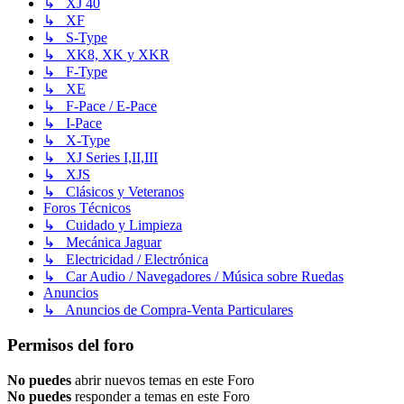
↳ XJ 40
↳ XF
↳ S-Type
↳ XK8, XK y XKR
↳ F-Type
↳ XE
↳ F-Pace / E-Pace
↳ I-Pace
↳ X-Type
↳ XJ Series I,II,III
↳ XJS
↳ Clásicos y Veteranos
Foros Técnicos
↳ Cuidado y Limpieza
↳ Mecánica Jaguar
↳ Electricidad / Electrónica
↳ Car Audio / Navegadores / Música sobre Ruedas
Anuncios
↳ Anuncios de Compra-Venta Particulares
Permisos del foro
No puedes
abrir nuevos temas en este Foro
No puedes
responder a temas en este Foro