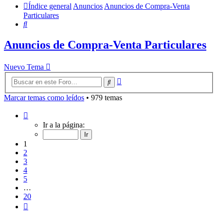
Índice general
Anuncios
Anuncios de Compra-Venta
Particulares
Buscar
Anuncios de Compra-Venta Particulares
Nuevo Tema
Búsqueda
Buscar
avanzada
Marcar temas como leídos
• 979 temas
Página
1
Ir a la página:
de
20
1
2
3
4
5
…
20
Siguiente