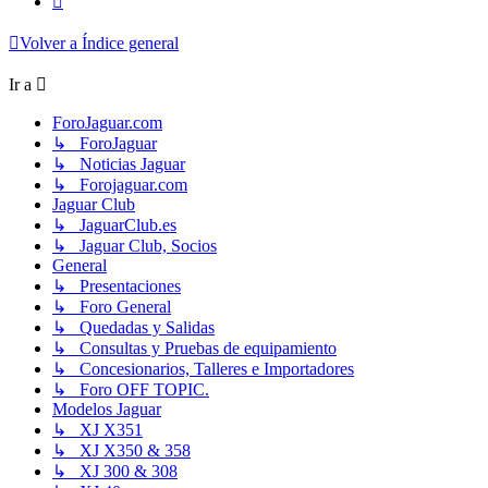
Volver a Índice general
Ir a
ForoJaguar.com
↳ ForoJaguar
↳ Noticias Jaguar
↳ Forojaguar.com
Jaguar Club
↳ JaguarClub.es
↳ Jaguar Club, Socios
General
↳ Presentaciones
↳ Foro General
↳ Quedadas y Salidas
↳ Consultas y Pruebas de equipamiento
↳ Concesionarios, Talleres e Importadores
↳ Foro OFF TOPIC.
Modelos Jaguar
↳ XJ X351
↳ XJ X350 & 358
↳ XJ 300 & 308