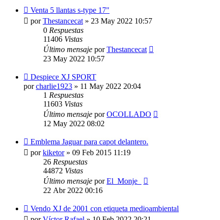
Venta 5 llantas s-type 17"
por
Thestancecat
»
23 May 2022 10:57
0
Respuestas
11406
Vistas
Último mensaje
por
Thestancecat
23 May 2022 10:57
Despiece XJ SPORT
por
charlie1923
»
11 May 2022 20:04
1
Respuestas
11603
Vistas
Último mensaje
por
OCOLLADO
12 May 2022 08:02
Emblema Jaguar para capot delantero.
por
kiketor
»
09 Feb 2015 11:19
26
Respuestas
44872
Vistas
Último mensaje
por
El_Monje_
22 Abr 2022 00:16
Vendo XJ de 2001 con etiqueta medioambiental
por
Víctor Rafael
»
10 Feb 2022 20:21