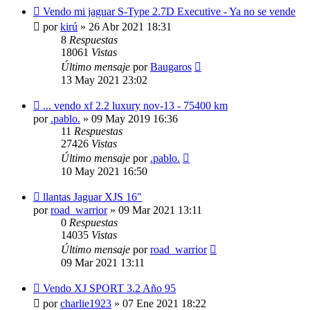
Vendo mi jaguar S-Type 2.7D Executive - Ya no se vende
por
kirú
»
26 Abr 2021 18:31
8
Respuestas
18061
Vistas
Último mensaje
por
Baugaros
13 May 2021 23:02
... vendo xf 2.2 luxury nov-13 - 75400 km
por
.pablo.
»
09 May 2019 16:36
11
Respuestas
27426
Vistas
Último mensaje
por
.pablo.
10 May 2021 16:50
llantas Jaguar XJS 16"
por
road_warrior
»
09 Mar 2021 13:11
0
Respuestas
14035
Vistas
Último mensaje
por
road_warrior
09 Mar 2021 13:11
Vendo XJ SPORT 3.2 Año 95
por
charlie1923
»
07 Ene 2021 18:22