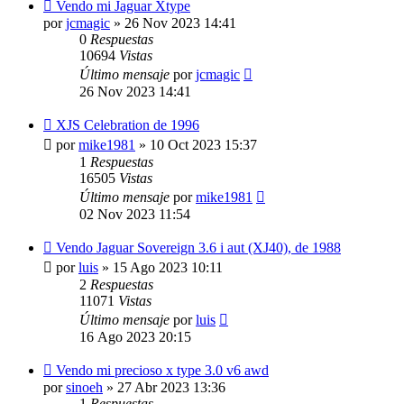
Vendo mi Jaguar Xtype
por
jcmagic
»
26 Nov 2023 14:41
0
Respuestas
10694
Vistas
Último mensaje
por
jcmagic
26 Nov 2023 14:41
XJS Celebration de 1996
por
mike1981
»
10 Oct 2023 15:37
1
Respuestas
16505
Vistas
Último mensaje
por
mike1981
02 Nov 2023 11:54
Vendo Jaguar Sovereign 3.6 i aut (XJ40), de 1988
por
luis
»
15 Ago 2023 10:11
2
Respuestas
11071
Vistas
Último mensaje
por
luis
16 Ago 2023 20:15
Vendo mi precioso x type 3.0 v6 awd
por
sinoeh
»
27 Abr 2023 13:36
1
Respuestas