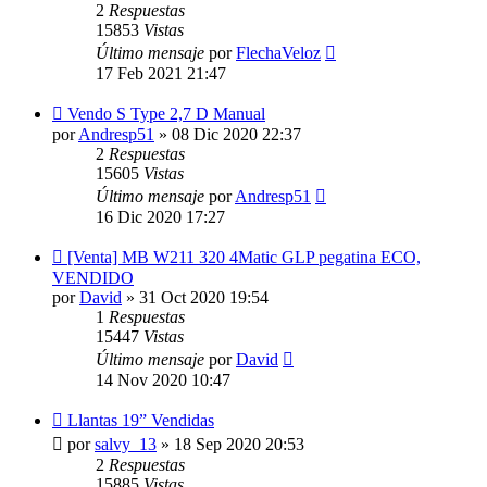
2
Respuestas
15853
Vistas
Último mensaje
por
FlechaVeloz
17 Feb 2021 21:47
Vendo S Type 2,7 D Manual
por
Andresp51
»
08 Dic 2020 22:37
2
Respuestas
15605
Vistas
Último mensaje
por
Andresp51
16 Dic 2020 17:27
[Venta] MB W211 320 4Matic GLP pegatina ECO,
VENDIDO
por
David
»
31 Oct 2020 19:54
1
Respuestas
15447
Vistas
Último mensaje
por
David
14 Nov 2020 10:47
Llantas 19” Vendidas
por
salvy_13
»
18 Sep 2020 20:53
2
Respuestas
15885
Vistas