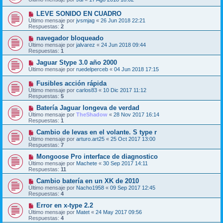
LEVE SONIDO EN CUADRO
Último mensaje por
jvsmjag
«
26 Jun 2018 22:21
Respuestas:
2
navegador bloqueado
Último mensaje por
jalvarez
«
24 Jun 2018 09:44
Respuestas:
1
Jaguar Stype 3.0 año 2000
Último mensaje por
ruedelperceb
«
04 Jun 2018 17:15
Fusibles acción rápida
Último mensaje por
carlos83
«
10 Dic 2017 11:12
Respuestas:
5
Batería Jaguar longeva de verdad
Último mensaje por
TheShadow
«
28 Nov 2017 16:14
Respuestas:
1
Cambio de levas en el volante. S type r
Último mensaje por
arturo.art25
«
25 Oct 2017 13:00
Respuestas:
7
Mongoose Pro interface de diagnostico
Último mensaje por
Machete
«
30 Sep 2017 14:11
Respuestas:
11
Cambio batería en un XK de 2010
Último mensaje por
Nacho1958
«
09 Sep 2017 12:45
Respuestas:
4
Error en x-type 2.2
Último mensaje por
Matet
«
24 May 2017 09:56
Respuestas:
4