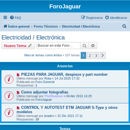
ForoJaguar
FAQ
Registrarse
Identificarse
B
Índice general
Foros Técnicos
Electricidad / Electrónica
u
Electricidad / Electrónica
s
Buscar
Búsqueda avanzad
Nuevo Tema
c
a
1
2
3
Siguiente
Marcar temas como leídos
• 107 temas
r
Anuncios
PIEZAS PARA JAGUAR, despieze y part number
Último mensaje por
Rota
«
14 Jul 2025 17:32
Publicado en
Foro General
Respuestas:
1
Como adjuntar fotografias
Último mensaje por
TheShadow
«
04 Abr 2015 14:29
Publicado en
ForoJaguar
CONTROL Y AUTOTEST ETM JAGUAR S-Type y otros
modelos
Último mensaje por
jmadro
«
31 Dic 2021 17:11
Respuestas:
19
Temas