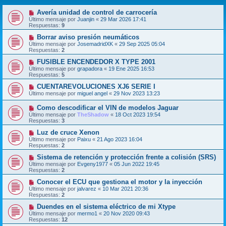
Avería unidad de control de carrocería
Último mensaje por
Juanjin
«
29 Mar 2026 17:41
Respuestas:
9
Borrar aviso presión neumáticos
Último mensaje por
JosemadridXK
«
29 Sep 2025 05:04
Respuestas:
2
FUSIBLE ENCENDEDOR X TYPE 2001
Último mensaje por
grapadora
«
19 Ene 2025 16:53
Respuestas:
5
CUENTAREVOLUCIONES XJ6 SERIE I
Último mensaje por
miguel angel
«
29 Nov 2023 13:23
Como descodificar el VIN de modelos Jaguar
Último mensaje por
TheShadow
«
18 Oct 2023 19:54
Respuestas:
3
Luz de cruce Xenon
Último mensaje por
Paixu
«
21 Ago 2023 16:04
Respuestas:
2
Sistema de retención y protección frente a colisión (SRS)
Último mensaje por
Evgeny1977
«
05 Jun 2022 19:45
Respuestas:
2
Conocer el ECU que gestiona el motor y la inyección
Último mensaje por
jalvarez
«
10 Mar 2021 20:36
Respuestas:
2
Duendes en el sistema eléctrico de mi Xtype
Último mensaje por
mermo1
«
20 Nov 2020 09:43
Respuestas:
12