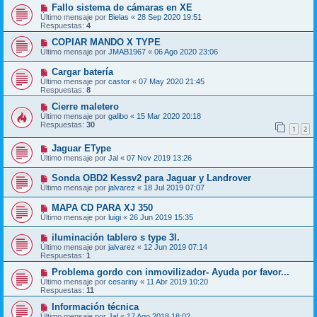
Fallo sistema de cámaras en XE
Último mensaje por
Bielas
«
28 Sep 2020 19:51
Respuestas:
4
COPIAR MANDO X TYPE
Último mensaje por
JMAB1967
«
06 Ago 2020 23:06
Cargar batería
Último mensaje por
castor
«
07 May 2020 21:45
Respuestas:
8
Cierre maletero
Último mensaje por
galibo
«
15 Mar 2020 20:18
Respuestas:
30
1
2
Jaguar EType
Último mensaje por
Jal
«
07 Nov 2019 13:26
Sonda OBD2 Kessv2 para Jaguar y Landrover
Último mensaje por
jalvarez
«
18 Jul 2019 07:07
MAPA CD PARA XJ 350
Último mensaje por
luigi
«
26 Jun 2019 15:35
iluminación tablero s type 3l.
Último mensaje por
jalvarez
«
12 Jun 2019 07:14
Respuestas:
1
Problema gordo con inmovilizador- Ayuda por favor...
Último mensaje por
cesariny
«
11 Abr 2019 10:20
Respuestas:
11
Información técnica
Último mensaje por
Jal
«
17 Ago 2018 18:02