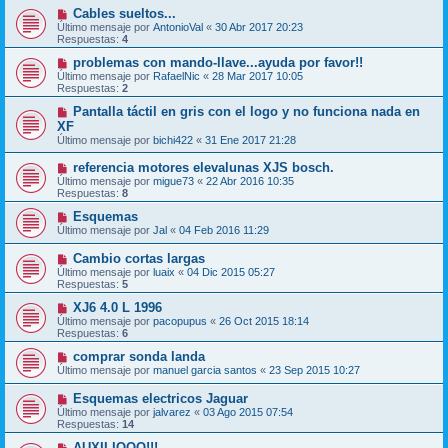
Cables sueltos...
Último mensaje por
AntonioVal
«
30 Abr 2017 20:23
Respuestas:
4
problemas con mando-llave...ayuda por favor!!
Último mensaje por
RafaelNic
«
28 Mar 2017 10:05
Respuestas:
2
Pantalla táctil en gris con el logo y no funciona nada en
XF
Último mensaje por
bichi422
«
31 Ene 2017 21:28
referencia motores elevalunas XJS bosch.
Último mensaje por
migue73
«
22 Abr 2016 10:35
Respuestas:
8
Esquemas
Último mensaje por
Jal
«
04 Feb 2016 11:29
Cambio cortas largas
Último mensaje por
luaix
«
04 Dic 2015 05:27
Respuestas:
5
XJ6 4.0 L 1996
Último mensaje por
pacopupus
«
26 Oct 2015 18:14
Respuestas:
6
comprar sonda landa
Último mensaje por
manuel garcia santos
«
23 Sep 2015 10:27
Esquemas electricos Jaguar
Último mensaje por
jalvarez
«
03 Ago 2015 07:54
Respuestas:
14
AUXILIOOO!!!