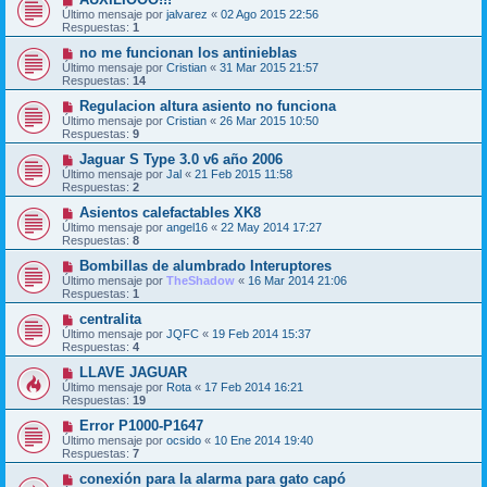
Último mensaje por
jalvarez
«
02 Ago 2015 22:56
Respuestas:
1
no me funcionan los antinieblas
Último mensaje por
Cristian
«
31 Mar 2015 21:57
Respuestas:
14
Regulacion altura asiento no funciona
Último mensaje por
Cristian
«
26 Mar 2015 10:50
Respuestas:
9
Jaguar S Type 3.0 v6 año 2006
Último mensaje por
Jal
«
21 Feb 2015 11:58
Respuestas:
2
Asientos calefactables XK8
Último mensaje por
angel16
«
22 May 2014 17:27
Respuestas:
8
Bombillas de alumbrado Interuptores
Último mensaje por
TheShadow
«
16 Mar 2014 21:06
Respuestas:
1
centralita
Último mensaje por
JQFC
«
19 Feb 2014 15:37
Respuestas:
4
LLAVE JAGUAR
Último mensaje por
Rota
«
17 Feb 2014 16:21
Respuestas:
19
Error P1000-P1647
Último mensaje por
ocsido
«
10 Ene 2014 19:40
Respuestas:
7
conexión para la alarma para gato capó