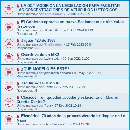
LA DGT MODIFICA LA LEGISLACIÓN PARA FACILITAR
LAS CONCENTRACIONES DE VEHÍCULOS HISTÓRICOS
Último mensaje por
TheShadow
«
12 Jun 2026 21:16
El Gobierno aprueba un nuevo Reglamento de Vehículos
Históricos
Último mensaje por
JC de BALLE
«
15 Oct 2024 08:13
Respuestas:
2
Jaguar 420 de 1968
Último mensaje por
TheShadow
«
17 Feb 2023 20:04
Respuestas:
21
Overdrive de un MK2
Último mensaje por
javiersaxjs
«
30 Sep 2022 21:07
Respuestas:
4
¿QUE MODELO ES ESTE?
Último mensaje por
juan maria cervero
«
07 May 2022 21:44
Respuestas:
6
Jaguar 420 G o MK10
Último mensaje por
Romeu
«
17 Nov 2021 12:59
Respuestas:
5
Clasicos, - si ¿pueden acceder y estacionar en Madrid
Distrito Centro?
Último mensaje por
Rota
«
27 Sep 2021 10:16
Respuestas:
2
Efeméride: 70 años de la primera victoria de Jaguar en Le
Mans
Último mensaje por
etypelover
«
25 Jun 2021 21:26