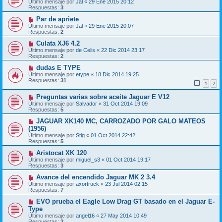
Último mensaje por
Jal
«
29 Ene 2015 20:12
Respuestas:
3
Par de apriete
Último mensaje por
Jal
«
29 Ene 2015 20:07
Respuestas:
2
Culata XJ6 4.2
Último mensaje por
de Celis
«
22 Dic 2014 23:17
Respuestas:
2
dudas E TYPE
Último mensaje por
etype
«
18 Dic 2014 19:25
Respuestas:
31
1
2
Preguntas varias sobre aceite Jaguar E V12
Último mensaje por
Salvador
«
31 Oct 2014 19:09
Respuestas:
5
JAGUAR XK140 MC, CARROZADO POR GALO MATEOS
(1956)
Último mensaje por
Stig
«
01 Oct 2014 22:42
Respuestas:
5
Aristocat XK 120
Último mensaje por
miguel_s3
«
01 Oct 2014 19:17
Respuestas:
3
Avance del encendido Jaguar MK 2 3.4
Último mensaje por
axortruck
«
23 Jul 2014 02:15
Respuestas:
7
EVO prueba el Eagle Low Drag GT basado en el Jaguar E-
Type
Último mensaje por
angel16
«
27 May 2014 10:49
Respuestas:
2