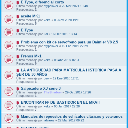
E Type, diferencial corto
Último mensaje por
etypelover
«
25 Mar 2021 19:48
Respuestas:
2
aceite MK1
Último mensaje por
keks
«
05 Nov 2020 19:15
Respuestas:
8
E Type
Último mensaje por
Jal
«
16 Oct 2019 13:14
Problema con kit de servofreno para un Daimler V8 2.5
Último mensaje por
etypelover
«
15 Ene 2019 22:29
Respuestas:
1
Frenos Mk1
Último mensaje por
keks
«
08 Abr 2018 16:51
Respuestas:
6
LA ANTIGÜEDAD PARA MATRICULA HISTÓRICA PASA A
SER DE 30 AÑOS
Último mensaje por
Lew
«
19 Ene 2018 12:31
Respuestas:
3
Salpicadero XJ serie 3
Último mensaje por
TheShadow
«
29 Oct 2017 17:26
Respuestas:
1
ENCONTRAR Nº DE BASTIDOR EN EL MKVII
Último mensaje por
keks
«
06 Jun 2017 22:28
Respuestas:
7
Manuales de repuestos de vehículos clásicos y veteranos
Último mensaje por
jalvarez
«
22 Mar 2017 09:22