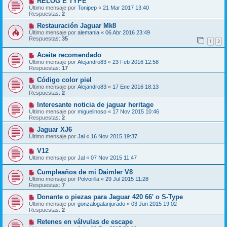
RELOG E TYPE
Último mensaje por
Tonipep
«
21 Mar 2017 13:40
Respuestas:
2
Restauración Jaguar Mk8
Último mensaje por
alemania
«
06 Abr 2016 23:49
Respuestas:
35
1
2
Aceite recomendado
Último mensaje por
Alejandro83
«
23 Feb 2016 12:58
Respuestas:
17
Código color piel
Último mensaje por
Alejandro83
«
17 Ene 2016 18:13
Respuestas:
2
Interesante noticia de jaguar heritage
Último mensaje por
miguelinoso
«
17 Nov 2015 10:46
Respuestas:
2
Jaguar XJ6
Último mensaje por
Jal
«
16 Nov 2015 19:37
V12
Último mensaje por
Jal
«
07 Nov 2015 11:47
Cumpleaños de mi Daimler V8
Último mensaje por
Polvorilla
«
29 Jul 2015 11:28
Respuestas:
7
Donante o piezas para Jaguar 420 66' o S-Type
Último mensaje por
gonzalogalanjurado
«
03 Jun 2015 19:02
Respuestas:
2
Retenes en válvulas de escape