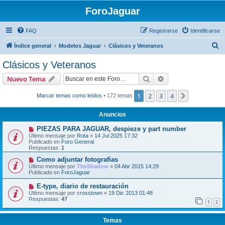
ForoJaguar
FAQ
Registrarse
Identificarse
B
Índice general
Modelos Jaguar
Clásicos y Veteranos
u
Clásicos y Veteranos
s
Buscar
Búsqueda avanzad
Nuevo Tema
c
a
1
2
3
4
Siguiente
Marcar temas como leídos
• 172 temas
r
Anuncios
PIEZAS PARA JAGUAR, despieze y part number
Último mensaje por
Rota
«
14 Jul 2025 17:32
Publicado en
Foro General
Respuestas:
1
Como adjuntar fotografias
Último mensaje por
TheShadow
«
04 Abr 2015 14:29
Publicado en
ForoJaguar
E-type, diario de restauración
Último mensaje por
crosstown
«
19 Dic 2013 01:48
Respuestas:
47
1
2
Temas