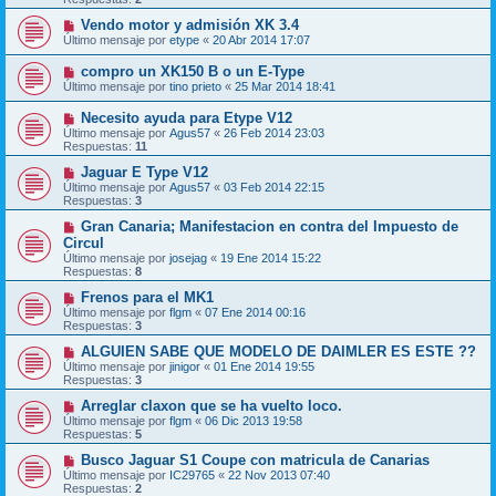
Vendo motor y admisión XK 3.4
Último mensaje por
etype
«
20 Abr 2014 17:07
compro un XK150 B o un E-Type
Último mensaje por
tino prieto
«
25 Mar 2014 18:41
Necesito ayuda para Etype V12
Último mensaje por
Agus57
«
26 Feb 2014 23:03
Respuestas:
11
Jaguar E Type V12
Último mensaje por
Agus57
«
03 Feb 2014 22:15
Respuestas:
3
Gran Canaria; Manifestacion en contra del Impuesto de
Circul
Último mensaje por
josejag
«
19 Ene 2014 15:22
Respuestas:
8
Frenos para el MK1
Último mensaje por
flgm
«
07 Ene 2014 00:16
Respuestas:
3
ALGUIEN SABE QUE MODELO DE DAIMLER ES ESTE ??
Último mensaje por
jinigor
«
01 Ene 2014 19:55
Respuestas:
3
Arreglar claxon que se ha vuelto loco.
Último mensaje por
flgm
«
06 Dic 2013 19:58
Respuestas:
5
Busco Jaguar S1 Coupe con matricula de Canarias
Último mensaje por
IC29765
«
22 Nov 2013 07:40
Respuestas:
2