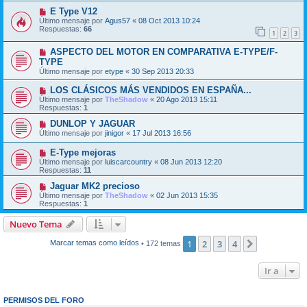
E Type V12
Último mensaje por
Agus57
«
08 Oct 2013 10:24
Respuestas:
66
1
2
3
ASPECTO DEL MOTOR EN COMPARATIVA E-TYPE/F-
TYPE
Último mensaje por
etype
«
30 Sep 2013 20:33
LOS CLÁSICOS MÁS VENDIDOS EN ESPAÑA...
Último mensaje por
TheShadow
«
20 Ago 2013 15:11
Respuestas:
1
DUNLOP Y JAGUAR
Último mensaje por
jinigor
«
17 Jul 2013 16:56
E-Type mejoras
Último mensaje por
luiscarcountry
«
08 Jun 2013 12:20
Respuestas:
11
Jaguar MK2 precioso
Último mensaje por
TheShadow
«
02 Jun 2013 15:35
Respuestas:
1
Nuevo Tema
1
2
3
4
Siguiente
Marcar temas como leídos
• 172 temas
Ir a
PERMISOS DEL FORO