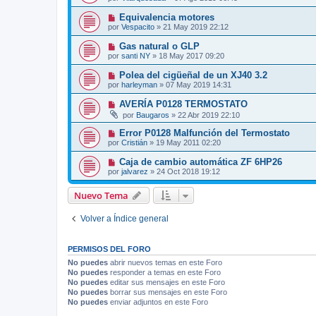
Equivalencia motores
por
Vespacito
»
21 May 2019 22:12
Gas natural o GLP
por
santi NY
»
18 May 2017 09:20
Polea del cigüeñal de un XJ40 3.2
por
harleyman
»
07 May 2019 14:31
AVERÍA P0128 TERMOSTATO
por
Baugaros
»
22 Abr 2019 22:10
Error P0128 Malfunción del Termostato
por
Cristián
»
19 May 2011 02:20
Caja de cambio automática ZF 6HP26
por
jalvarez
»
24 Oct 2018 19:12
Nuevo Tema
Volver a Índice general
PERMISOS DEL FORO
No puedes
abrir nuevos temas en este Foro
No puedes
responder a temas en este Foro
No puedes
editar sus mensajes en este Foro
No puedes
borrar sus mensajes en este Foro
No puedes
enviar adjuntos en este Foro