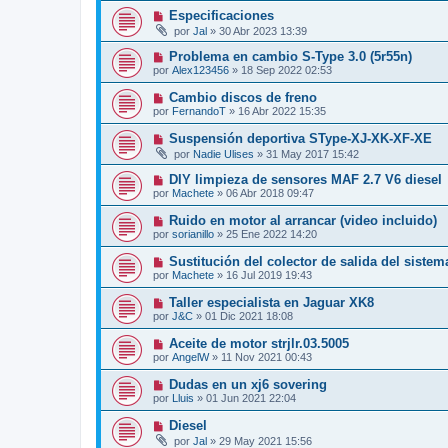
Especificaciones
por
Jal
»
30 Abr 2023 13:39
Problema en cambio S-Type 3.0 (5r55n)
por
Alex123456
»
18 Sep 2022 02:53
Cambio discos de freno
por
FernandoT
»
16 Abr 2022 15:35
Suspensión deportiva SType-XJ-XK-XF-XE
por
Nadie Ulises
»
31 May 2017 15:42
DIY limpieza de sensores MAF 2.7 V6 diesel
por
Machete
»
06 Abr 2018 09:47
Ruido en motor al arrancar (video incluido)
por
sorianillo
»
25 Ene 2022 14:20
Sustitución del colector de salida del sistem
por
Machete
»
16 Jul 2019 19:43
Taller especialista en Jaguar XK8
por
J&C
»
01 Dic 2021 18:08
Aceite de motor strjlr.03.5005
por
AngelW
»
11 Nov 2021 00:43
Dudas en un xj6 sovering
por
Lluis
»
01 Jun 2021 22:04
Diesel
por
Jal
»
29 May 2021 15:56