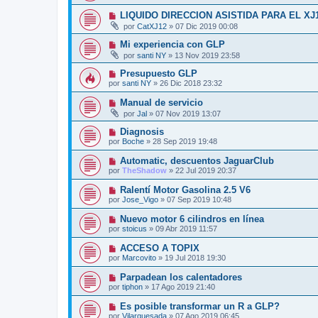
LIQUIDO DIRECCION ASISTIDA PARA EL X
por
CatXJ12
»
07 Dic 2019 00:08
Mi experiencia con GLP
por
santi NY
»
13 Nov 2019 23:58
Presupuesto GLP
por
santi NY
»
26 Dic 2018 23:32
Manual de servicio
por
Jal
»
07 Nov 2019 13:07
Diagnosis
por
Boche
»
28 Sep 2019 19:48
Automatic, descuentos JaguarClub
por
TheShadow
»
22 Jul 2019 20:37
Ralentí Motor Gasolina 2.5 V6
por
Jose_Vigo
»
07 Sep 2019 10:48
Nuevo motor 6 cilindros en línea
por
stoicus
»
09 Abr 2019 11:57
ACCESO A TOPIX
por
Marcovito
»
19 Jul 2018 19:30
Parpadean los calentadores
por
tiphon
»
17 Ago 2019 21:40
Es posible transformar un R a GLP?
por
Vilarquesada
»
07 Ago 2019 06:45