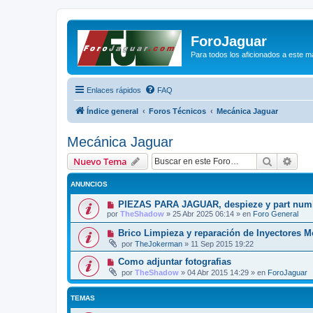
ForoJaguar
Para todos los aficionados a este m
Enlaces rápidos
FAQ
Índice general
Foros Técnicos
Mecánica Jaguar
Mecánica Jaguar
Buscar
Bús
Nuevo Tema
ANUNCIOS
PIEZAS PARA JAGUAR, despieze y part num
por
TheShadow
»
25 Abr 2025 06:14
» en
Foro General
Brico Limpieza y reparación de Inyectores M
por
TheJokerman
»
11 Sep 2015 19:22
Como adjuntar fotografias
por
TheShadow
»
04 Abr 2015 14:29
» en
ForoJaguar
TEMAS