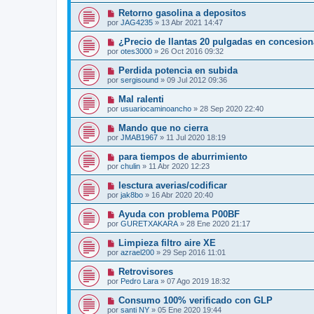
Retorno gasolina a depositos
por
JAG4235
»
13 Abr 2021 14:47
¿Precio de llantas 20 pulgadas en concesion
por
otes3000
»
26 Oct 2016 09:32
Perdida potencia en subida
por
sergisound
»
09 Jul 2012 09:36
Mal ralenti
por
usuariocaminoancho
»
28 Sep 2020 22:40
Mando que no cierra
por
JMAB1967
»
11 Jul 2020 18:19
para tiempos de aburrimiento
por
chulin
»
11 Abr 2020 12:23
lesctura averias/codificar
por
jak8bo
»
16 Abr 2020 20:40
Ayuda con problema P00BF
por
GURETXAKARA
»
28 Ene 2020 21:17
Limpieza filtro aire XE
por
azrael200
»
29 Sep 2016 11:01
Retrovisores
por
Pedro Lara
»
07 Ago 2019 18:32
Consumo 100% verificado con GLP
por
santi NY
»
05 Ene 2020 19:44