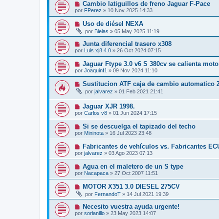
Cambio latiguillos de freno Jaguar F-Pace
por
FPerez
»
10 Nov 2025 14:33
Uso de diésel NEXA
por
Bielas
»
05 May 2025 11:19
Junta diferencial trasero x308
por
Luis xj8 4.0
»
26 Oct 2024 07:15
Jaguar Ftype 3.0 v6 S 380cv se calienta moto
por
Joaquinf1
»
09 Nov 2024 11:10
Sustitucion ATF caja de cambio automatico
por
jalvarez
»
01 Feb 2021 21:41
Jaguar XJR 1998.
por
Carlos v8
»
01 Jun 2024 17:15
Si se descuelga el tapizado del techo
por
Mininota
»
16 Jul 2023 23:48
Fabricantes de vehículos vs. Fabricantes E
por
jalvarez
»
03 Ago 2023 07:13
Agua en el maletero de un S type
por
Nacapaca
»
27 Oct 2007 11:51
MOTOR X351 3.0 DIESEL 275CV
por
FernandoT
»
14 Jul 2021 19:39
Necesito vuestra ayuda urgente!
por
sorianillo
»
23 May 2023 14:07