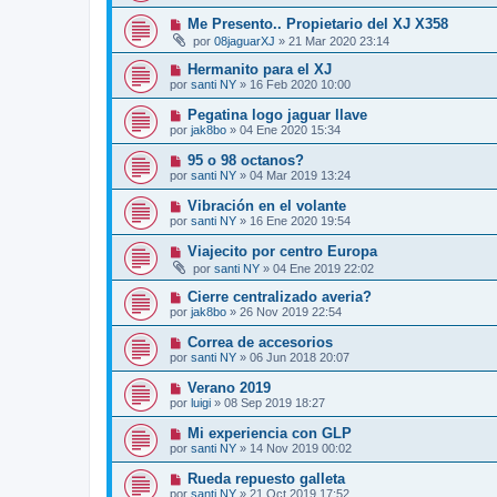
Me Presento.. Propietario del XJ X358
por
08jaguarXJ
»
21 Mar 2020 23:14
Hermanito para el XJ
por
santi NY
»
16 Feb 2020 10:00
Pegatina logo jaguar llave
por
jak8bo
»
04 Ene 2020 15:34
95 o 98 octanos?
por
santi NY
»
04 Mar 2019 13:24
Vibración en el volante
por
santi NY
»
16 Ene 2020 19:54
Viajecito por centro Europa
por
santi NY
»
04 Ene 2019 22:02
Cierre centralizado averia?
por
jak8bo
»
26 Nov 2019 22:54
Correa de accesorios
por
santi NY
»
06 Jun 2018 20:07
Verano 2019
por
luigi
»
08 Sep 2019 18:27
Mi experiencia con GLP
por
santi NY
»
14 Nov 2019 00:02
Rueda repuesto galleta
por
santi NY
»
21 Oct 2019 17:52