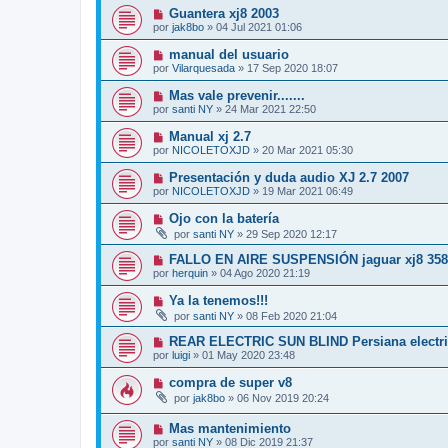
Guantera xj8 2003
por
jak8bo
»
04 Jul 2021 01:06
manual del usuario
por
Vilarquesada
»
17 Sep 2020 18:07
Mas vale prevenir.......
por
santi NY
»
24 Mar 2021 22:50
Manual xj 2.7
por
NICOLETOXJD
»
20 Mar 2021 05:30
Presentación y duda audio XJ 2.7 2007
por
NICOLETOXJD
»
19 Mar 2021 06:49
Ojo con la batería
por
santi NY
»
29 Sep 2020 12:17
FALLO EN AIRE SUSPENSIÓN jaguar xj8 358 
por
herquin
»
04 Ago 2020 21:19
Ya la tenemos!!!
por
santi NY
»
08 Feb 2020 21:04
REAR ELECTRIC SUN BLIND Persiana electric
por
luigi
»
01 May 2020 23:48
compra de super v8
por
jak8bo
»
06 Nov 2019 20:24
Mas mantenimiento
por
santi NY
»
08 Dic 2019 21:37