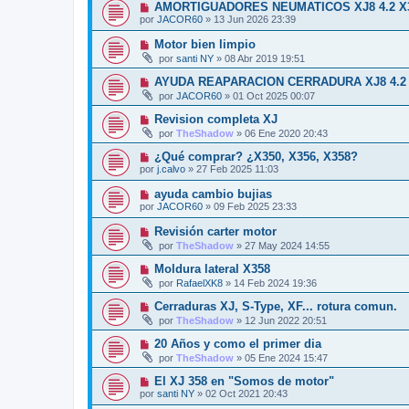
AMORTIGUADORES NEUMATICOS XJ8 4.2 X
por
JACOR60
»
13 Jun 2026 23:39
Motor bien limpio
por
santi NY
»
08 Abr 2019 19:51
AYUDA REAPARACION CERRADURA XJ8 4.2 
por
JACOR60
»
01 Oct 2025 00:07
Revision completa XJ
por
TheShadow
»
06 Ene 2020 20:43
¿Qué comprar? ¿X350, X356, X358?
por
j.calvo
»
27 Feb 2025 11:03
ayuda cambio bujias
por
JACOR60
»
09 Feb 2025 23:33
Revisión carter motor
por
TheShadow
»
27 May 2024 14:55
Moldura lateral X358
por
RafaelXK8
»
14 Feb 2024 19:36
Cerraduras XJ, S-Type, XF... rotura comun.
por
TheShadow
»
12 Jun 2022 20:51
20 Años y como el primer dia
por
TheShadow
»
05 Ene 2024 15:47
El XJ 358 en "Somos de motor"
por
santi NY
»
02 Oct 2021 20:43