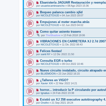
Ebanistería JAGUAR Restauración y reempla
por
usuariocaminoancho
»
08 Ago 2023 15:36
Boqueo palanca cambio xj6d
por
NICOLETOXJD
»
04 Jun 2023 18:07
Empujones al meter marcha atrás
por
NICOLETOXJD
»
02 Jun 2023 04:02
Como quitar asiento trasero
por
TheShadow
»
13 Feb 2018 19:06
VIBRACIONES EN CARRETERA XJ 2.7d 2007
por
NICOLETOXJD
»
11 Dic 2022 08:43
Felices fiestas!
por
santi NY
»
12 Dic 2022 21:50
Consulta EGR o turbo
por
NICOLETOXJD
»
09 Oct 2022 10:46
Nuevo circuito instalado, circuito atrapado 
por
BLUEMOON
»
23 Jun 2022 16:15
¿Talleres en VIGO?
por
Xavier XXI
»
22 Mar 2022 14:21
horror... introducir la P circulando por autov
por
Ignatius
»
24 Feb 2022 23:38
Existió un XJ 358 executive autobiography 4.
por
Onofre
»
21 Sep 2021 18:24