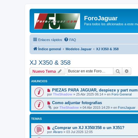
ForoJaguar
Para todos los aficionados a este m
Enlaces rápidos
FAQ
Índice general
Modelos Jaguar
XJ X350 & 358
XJ X350 & 358
Buscar
Bús
Nuevo Tema
ANUNCIOS
PIEZAS PARA JAGUAR, despieze y part num
por
TheShadow
»
25 Abr 2025 06:14
» en
Foro General
Como adjuntar fotografias
por
TheShadow
»
04 Abr 2015 14:29
» en
ForoJaguar
TEMAS
¿Comprar un XJ X350/358 o un X351?
por
Álvaro
»
03 Jul 2026 12:05