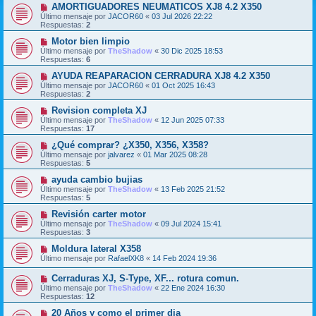
AMORTIGUADORES NEUMATICOS XJ8 4.2 X350
Último mensaje por
JACOR60
«
03 Jul 2026 22:22
Respuestas:
2
Motor bien limpio
Último mensaje por
TheShadow
«
30 Dic 2025 18:53
Respuestas:
6
AYUDA REAPARACION CERRADURA XJ8 4.2 X350
Último mensaje por
JACOR60
«
01 Oct 2025 16:43
Respuestas:
2
Revision completa XJ
Último mensaje por
TheShadow
«
12 Jun 2025 07:33
Respuestas:
17
¿Qué comprar? ¿X350, X356, X358?
Último mensaje por
jalvarez
«
01 Mar 2025 08:28
Respuestas:
5
ayuda cambio bujias
Último mensaje por
TheShadow
«
13 Feb 2025 21:52
Respuestas:
5
Revisión carter motor
Último mensaje por
TheShadow
«
09 Jul 2024 15:41
Respuestas:
3
Moldura lateral X358
Último mensaje por
RafaelXK8
«
14 Feb 2024 19:36
Cerraduras XJ, S-Type, XF... rotura comun.
Último mensaje por
TheShadow
«
22 Ene 2024 16:30
Respuestas:
12
20 Años y como el primer dia