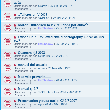
atrás
Último mensaje por
jalvarez
«
25 Jun 2022 09:57
Respuestas:
3
¿Talleres en VIGO?
Último mensaje por
Xavier XXI
«
22 Mar 2022 14:21
horror... introducir la P circulando por autovía
Último mensaje por
TheShadow
«
25 Feb 2022 22:35
Respuestas:
3
Existió un XJ 358 executive autobiography 4.2 V8 de 405
cv.?
Último mensaje por
TheShadow
«
25 Sep 2021 19:12
Respuestas:
1
Guantera xj8 2003
Último mensaje por
jak8bo
«
05 Jul 2021 01:07
Respuestas:
2
manual del usuario
Último mensaje por
vicens
«
26 May 2021 19:29
Respuestas:
10
Mas vale prevenir.......
Último mensaje por
TheShadow
«
28 Mar 2021 17:58
Respuestas:
2
Manual xj 2.7
Último mensaje por
NICOLETOXJD
«
22 Mar 2021 06:23
Respuestas:
5
Presentación y duda audio XJ 2.7 2007
Último mensaje por
luigi
«
20 Mar 2021 10:51
Respuestas:
3