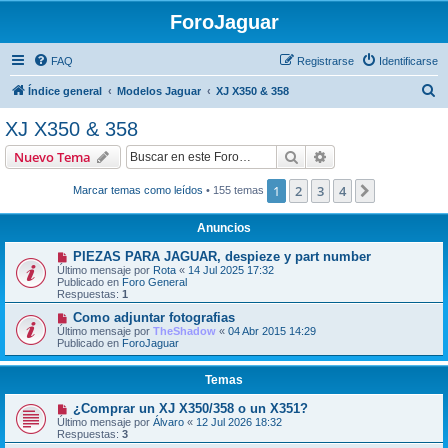
ForoJaguar
FAQ
Registrarse
Identificarse
B
Índice general
Modelos Jaguar
XJ X350 & 358
u
XJ X350 & 358
s
Buscar
Búsqueda avanzad
Nuevo Tema
c
a
1
2
3
4
Siguiente
Marcar temas como leídos
• 155 temas
r
Anuncios
PIEZAS PARA JAGUAR, despieze y part number
Último mensaje por
Rota
«
14 Jul 2025 17:32
Publicado en
Foro General
Respuestas:
1
Como adjuntar fotografias
Último mensaje por
TheShadow
«
04 Abr 2015 14:29
Publicado en
ForoJaguar
Temas
¿Comprar un XJ X350/358 o un X351?
Último mensaje por
Álvaro
«
12 Jul 2026 18:32
Respuestas:
3