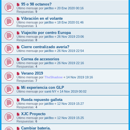
95 o 98 octanos?
Último mensaje por
jak8bo
«
20 Ene 2020 00:16
Respuestas:
9
Vibración en el volante
Último mensaje por
jak8bo
«
18 Ene 2020 01:46
Respuestas:
1
Viajecito por centro Europa
Último mensaje por
jak8bo
«
26 Nov 2019 23:06
Respuestas:
8
Cierre centralizado averia?
Último mensaje por
jak8bo
«
26 Nov 2019 22:54
Correa de accesorios
Último mensaje por
jak8bo
«
26 Nov 2019 22:16
Respuestas:
4
Verano 2019
Último mensaje por
TheShadow
«
14 Nov 2019 19:16
Respuestas:
7
Mi experiencia con GLP
Último mensaje por
santi NY
«
14 Nov 2019 00:02
Rueda repuesto galleta
Último mensaje por
jak8bo
«
12 Nov 2019 15:27
Respuestas:
4
XJC Proyecto
Último mensaje por
jak8bo
«
12 Nov 2019 15:25
Respuestas:
6
Cambiar bateria.