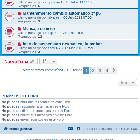
Último mensaje por
quetemet
«
15 Jul 2019 11:37
Respuestas:
6
Mantenimiento cambio automatico zf p6
Último mensaje por
jalvarez
«
06 Jun 2019 07:03
Respuestas:
3
Mensaje de error
Último mensaje por
luigi
«
17 Abr 2019 19:02
Respuestas:
12
fallo de suspension neumatica, lu ambar
Último mensaje por
santi NY
«
12 Mar 2019 21:59
Respuestas:
4
Nuevo Tema
1
2
3
4
Siguiente
Marcar temas como leídos
• 155 temas
Ir a
PERMISOS DEL FORO
No puedes
abrir nuevos temas en este Foro
No puedes
responder a temas en este Foro
No puedes
editar sus mensajes en este Foro
No puedes
borrar sus mensajes en este Foro
No puedes
enviar adjuntos en este Foro
Índice general
Todos los horarios son
UTC+01:00
Desarrollado por
phpBB
® Forum Software © phpBB Limited