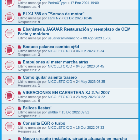
Último mensaje por
PedroXType
«
17 Ene 2024 19:00
Respuestas:
4
El XJ 358 en "Somos de motor"
Último mensaje por
santi NY
«
01 Dic 2023 18:46
Respuestas:
9
Ebanistería JAGUAR Restauración y reemplazo de OEM
Facia y moldura
Último mensaje por
usuariocaminoancho
«
08 Ago 2023 15:36
Boqueo palanca cambio xj6d
Último mensaje por
NICOLETOXJD
«
06 Jun 2023 05:34
Respuestas:
3
Empujones al meter marcha atrás
Último mensaje por
NICOLETOXJD
«
04 Jun 2023 04:45
Respuestas:
2
Como quitar asiento trasero
Último mensaje por
NICOLETOXJD
«
24 May 2023 05:35
Respuestas:
1
VIBRACIONES EN CARRETERA XJ 2.7d 2007
Último mensaje por
NICOLETOXJD
«
23 May 2023 04:22
Respuestas:
6
Felices fiestas!
Último mensaje por
jak8bo
«
13 Dic 2022 09:51
Respuestas:
1
Consulta EGR o turbo
Último mensaje por
NICOLETOXJD
«
15 Oct 2022 07:33
Respuestas:
4
Nuevo circuito instalado, circuito atrapado en marcha