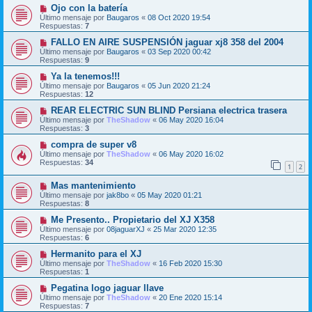
Ojo con la batería
Último mensaje por
Baugaros
«
08 Oct 2020 19:54
Respuestas:
7
FALLO EN AIRE SUSPENSIÓN jaguar xj8 358 del 2004
Último mensaje por
Baugaros
«
03 Sep 2020 00:42
Respuestas:
9
Ya la tenemos!!!
Último mensaje por
Baugaros
«
05 Jun 2020 21:24
Respuestas:
12
REAR ELECTRIC SUN BLIND Persiana electrica trasera
Último mensaje por
TheShadow
«
06 May 2020 16:04
Respuestas:
3
compra de super v8
Último mensaje por
TheShadow
«
06 May 2020 16:02
Respuestas:
34
1
2
Mas mantenimiento
Último mensaje por
jak8bo
«
05 May 2020 01:21
Respuestas:
8
Me Presento.. Propietario del XJ X358
Último mensaje por
08jaguarXJ
«
25 Mar 2020 12:35
Respuestas:
6
Hermanito para el XJ
Último mensaje por
TheShadow
«
16 Feb 2020 15:30
Respuestas:
1
Pegatina logo jaguar llave
Último mensaje por
TheShadow
«
20 Ene 2020 15:14
Respuestas:
7